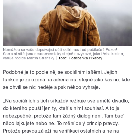
Nemůžou se vaše dopsívající děti odtrhnout od počítače? Pozor!
Sociální sítě jsou neurochemicky stejně návykové, jako třeba kasino,
varuje rodiče Martin Stránský
|
foto:
Fotobanka Pixabay
Podobné je to podle něj se sociálními sítěmi. Jejich
funkce je založená na adrenalinu, stejně jako kasino, kde
se chvíli se nic neděje a pak někdo vyhraje.
„Na sociálních sítích si každý režíruje své umělé divadlo,
do kterého pouští jen ty, kteří s nimi souhlasí. A to je
nebezpečné, protože tam žádný dialog není. Tam buď
něco lajkujete nebo ne. To mění celý princip pravdy.
Protože pravda záleží na verifikaci ostatních a ne na