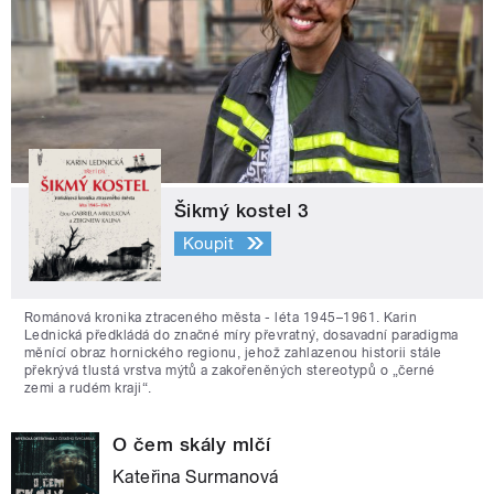
Šikmý kostel 3
Koupit
Románová kronika ztraceného města - léta 1945–1961. Karin
Lednická předkládá do značné míry převratný, dosavadní paradigma
měnící obraz hornického regionu, jehož zahlazenou historii stále
překrývá tlustá vrstva mýtů a zakořeněných stereotypů o „černé
zemi a rudém kraji“.
O čem skály mlčí
Kateřina Surmanová