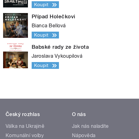
Koupit
Případ Holečkovi
Bianca Bellová
Koupit
Babské rady ze života
Jaroslava Vykoupilová
Koupit
Český rozhlas
O nás
Válka na Ukrajině
Jak nás naladíte
Komunální volby
Nápověda