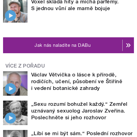
Voxel skládá hity a míchá parfémy.
S jednou vůní ale marně bojuje
Jak nás naladíte na DABu
VÍCE Z POŘADU
Václav Větvička o lásce k přírodě,
rodičích, učení, působení ve Štiříně
i vedení botanické zahrady
„Sexu rozumí bohužel každý.“ Zemřel
uznávaný sexuolog Jaroslav Zveřina.
Poslechněte si jeho rozhovor
„Líbí se mi být sám.“ Poslední rozhovor