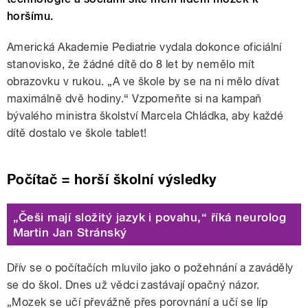
horšímu.
Americká Akademie Pediatrie vydala dokonce oficiální
stanovisko, že žádné dítě do 8 let by nemělo mít
obrazovku v rukou. „A ve škole by se na ni mělo dívat
maximálně dvě hodiny.“ Vzpomeňte si na kampaň
bývalého ministra školství Marcela Chládka, aby každé
dítě dostalo ve škole tablet!
Počítač = horší školní výsledky
„Češi mají složitý jazyk i povahu,“ říká neurolog
Martin Jan Stránský
Dřív se o počítačích mluvilo jako o požehnání a zaváděly
se do škol. Dnes už vědci zastávají opačný názor.
„Mozek se učí převážně přes porovnání a učí se líp