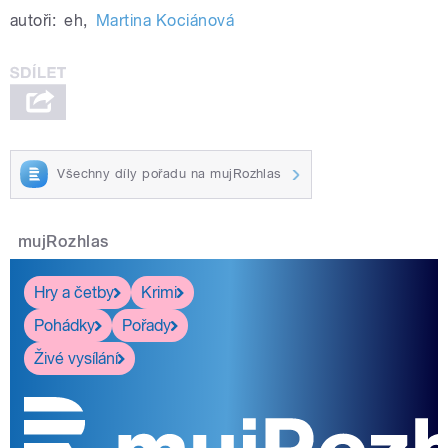
autoři:
eh
,
Martina Kociánová
Všechny díly pořadu na mujRozhlas
mujRozhlas
Hry a četby
Krimi
Pohádky
Pořady
Živé vysílání