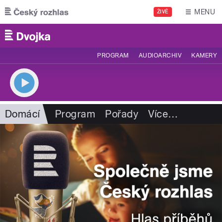
Přejít k hlavnímu obsahu
MENU
ŽIVĚ
PROGRAM
AUDIOARCHIV
KAMERY
Domácí
Program
Pořady
Více
…