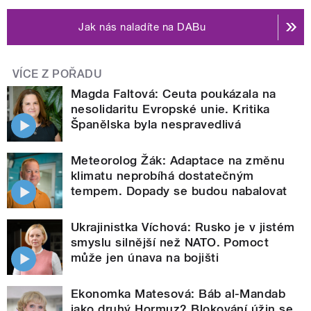
Jak nás naladíte na DABu
VÍCE Z POŘADU
Magda Faltová: Ceuta poukázala na
nesolidaritu Evropské unie. Kritika
Španělska byla nespravedlivá
Meteorolog Žák: Adaptace na změnu
klimatu neprobíhá dostatečným
tempem. Dopady se budou nabalovat
Ukrajinistka Víchová: Rusko je v jistém
smyslu silnější než NATO. Pomoct
může jen únava na bojišti
Ekonomka Matesová: Báb al-Mandab
jako druhý Hormuz? Blokování úžin se