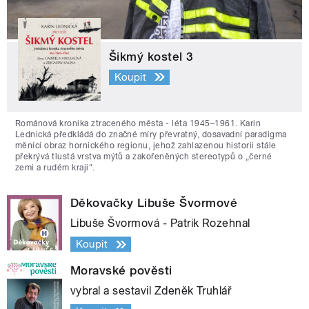
Šikmý kostel 3
Koupit
Románová kronika ztraceného města - léta 1945–1961. Karin
Lednická předkládá do značné míry převratný, dosavadní paradigma
měnící obraz hornického regionu, jehož zahlazenou historii stále
překrývá tlustá vrstva mýtů a zakořeněných stereotypů o „černé
zemi a rudém kraji“.
Děkovačky Libuše Švormové
Libuše Švormová - Patrik Rozehnal
Koupit
Moravské pověsti
vybral a sestavil Zdeněk Truhlář