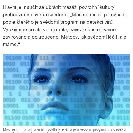
Hlavní je, naučit se ubránit masáži povrchní kultury
probouzením svého svědomí. „Moc se mi líbí přirovnání,
podle kterého je svědomí program na detekci virů.
Využíváme ho ale velmi málo, navíc je často i samo
zavirováno a pokrouceno. Metody, jak svědomí léčit, ale
máme.“
Moc se mi líbí přirovnání, podle kterého je svědomí program na detekci