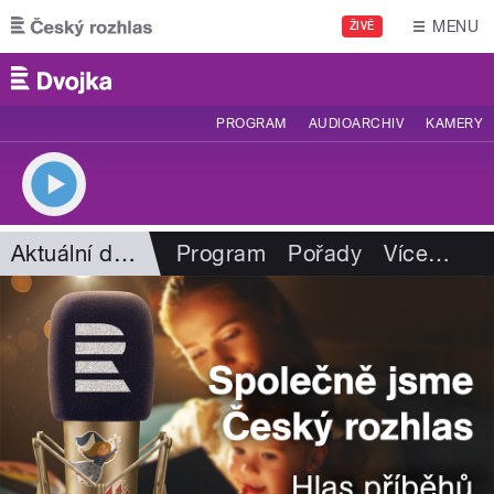
Přejít k hlavnímu obsahu
MENU
ŽIVĚ
PROGRAM
AUDIOARCHIV
KAMERY
Aktuální dění
Program
Pořady
Více
…