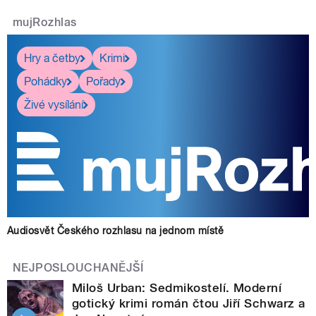
mujRozhlas
Hry a četby
Krimi
Pohádky
Pořady
Živé vysílání
Audiosvět Českého rozhlasu na jednom místě
NEJPOSLOUCHANĚJŠÍ
Miloš Urban: Sedmikostelí. Moderní
gotický krimi román čtou Jiří Schwarz a