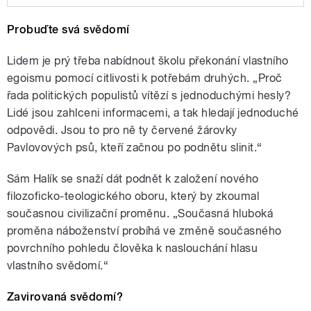
Play /
Senková.
Host: teolog Tomáš Halík.
Probuďte svá svědomí
Témata: teologické setkání v
Africe, jaká je budoucnost
křesťanství, a to nejen u nás, ale
Lidem je prý třeba nabídnout školu překonání vlastního
hlavně na světě, vznikne nový
egoismu pomocí citlivosti k potřebám druhých. „Proč
sociologicko-teologický obor?
řada politických populistů vítězí s jednoduchými hesly?
Moderuje Zita
Lidé jsou zahlceni informacemi, a tak hledají jednoduché
odpovědi. Jsou to pro ně ty červené žárovky
Pavlovových psů, kteří začnou po podnětu slinit.“
pause
Sám Halík se snaží dát podnět k založení nového
filozoficko-teologického oboru, který by zkoumal
současnou civilizační proměnu. „Současná hluboká
proměna náboženství probíhá ve změně současného
povrchního pohledu člověka k naslouchání hlasu
vlastního svědomí.“
Zavirovaná svědomí?