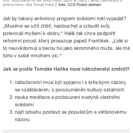
virů. Využíváme ho ale velmi málo, navíc je často i samo zavirováno a
pokrouceno, říká Tomáš Halík
|
foto:
CC0 Public domain
Jak by takový antivirový program svědomí měl vypadat?
„Musíme se učit ztišit, naslouchat a vzbudit svůj
potenciál myšlení k dobru.“ Halík tak chce podpořit
reformní proud, který prosazuje papež František. „Lidé si
to neuvědomují a berou ho jako skromného muže, ale má
toho v sobě mnohem víc.“
Jak se podle Tomáše Halíka musí náboženství změnit?
náboženství musí být spojeno i s kritickými názory,
se vzděláváním, s porozuměním kultury ostatních
nauka meditace a probouzení svatyně vlastního
svědomí
najít odvahu postavit se populistům a většinovému
názoru