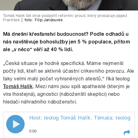
Tomáš Halík tak chce podpořit reformní proud, který prosazuje papež
František
|
foto:
Filip Jandourek
Má dnešní křesťanství budoucnost? Podle odhadů u
nás navštěvuje bohoslužby jen 5 % populace, přitom
ale „v něco“ věří až 40 % lidí.
„Česká situace je hodně specifická. Máme nejmenší
počty lidí, kteří se aktivně účastní církevního provozu. Ale
taky velmi malý počet vyhraněných ateistů,“ říká teolog
Tomáš Halík
. Mezi námi jsou spíš apatheisté (kterým je
víra lhostejná), agnostici (náboženští skeptici) nebo
hledači náhradního náboženství.
Host: teolog Tomáš Halík. Témata: teologické
0:00