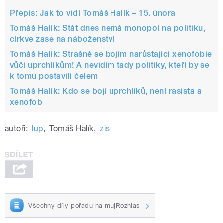
Přepis: Jak to vidí Tomáš Halík – 15. února
Tomáš Halík: Stát dnes nemá monopol na politiku,
církve zase na náboženství
Tomáš Halík: Strašně se bojím narůstající xenofobie
vůči uprchlíkům! A nevidím tady politiky, kteří by se
k tomu postavili čelem
Tomáš Halík: Kdo se bojí uprchlíků, není rasista a
xenofob
autoři:
lup
,
Tomáš Halík
,
zis
Všechny díly pořadu na mujRozhlas