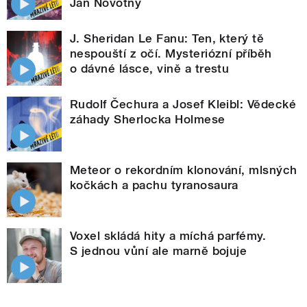
Jan Novotný
J. Sheridan Le Fanu: Ten, který tě
nespouští z očí. Mysteriózní příběh
o dávné lásce, vině a trestu
Rudolf Čechura a Josef Kleibl: Vědecké
záhady Sherlocka Holmese
Meteor o rekordním klonování, mlsných
kočkách a pachu tyranosaura
Voxel skládá hity a míchá parfémy.
S jednou vůní ale marně bojuje