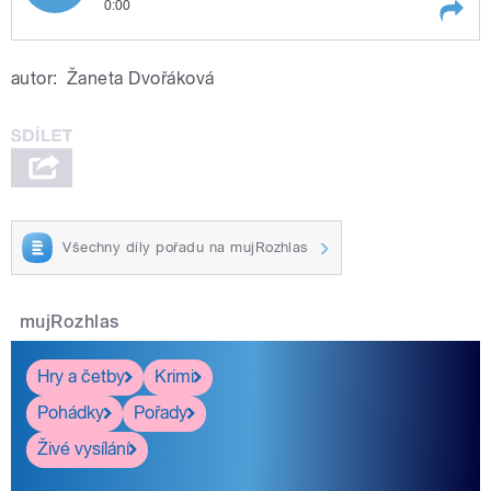
0:00
Play /
Příjmení z místních jmen a povolání:
autor:
Žaneta Dvořáková
Holešinský, Sobíšek, Derfler, Babulenka,
Prkno. Připravili a uvádí Kateřina
Dvořáková a Jiří Holoubek.
Všechny díly pořadu na mujRozhlas
pause
mujRozhlas
Hry a četby
Krimi
Pohádky
Pořady
Živé vysílání