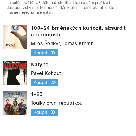
na celém světě. Už déle než sto třicet let na něm prožívají
dobrodružství s pěticí trosečníků, kteří na něm našli útočiště, a
hlavně nejedno tajemství.
100+24 brněnských kuriozit, absurdit
a bizarností
Miloš Šenkýř, Tomáš Kremr
Koupit
Katyně
Pavel Kohout
Koupit
1-25
Toulky první republikou
Koupit