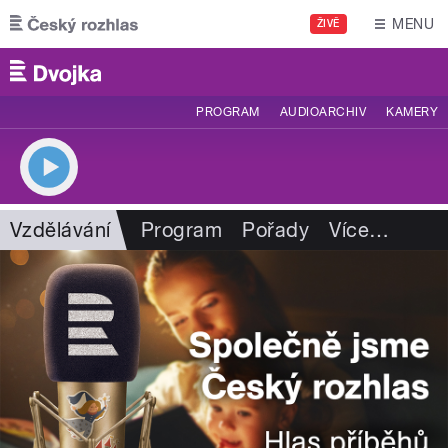
Přejít k hlavnímu obsahu
MENU
ŽIVĚ
PROGRAM
AUDIOARCHIV
KAMERY
Vzdělávání
Program
Pořady
Více
…