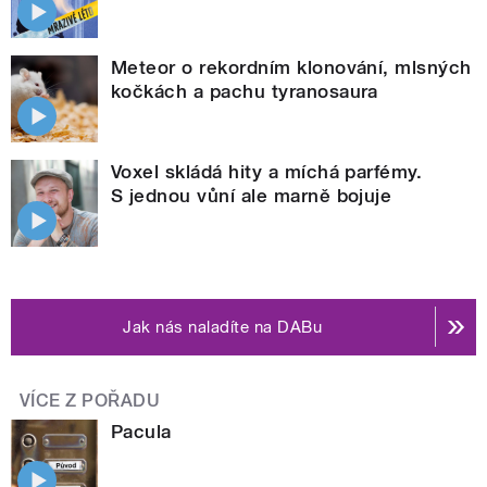
Meteor o rekordním klonování, mlsných
kočkách a pachu tyranosaura
Voxel skládá hity a míchá parfémy.
S jednou vůní ale marně bojuje
Jak nás naladíte na DABu
VÍCE Z POŘADU
Pacula