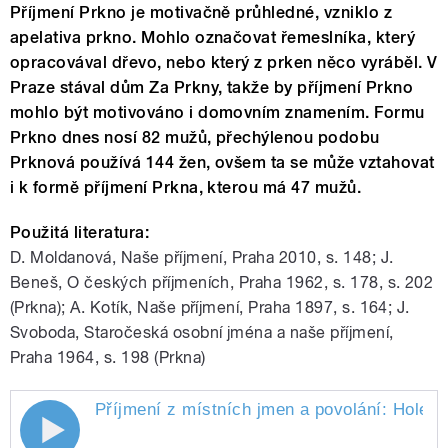
Příjmení Prkno je motivačně průhledné, vzniklo z
apelativa prkno. Mohlo označovat řemeslníka, který
opracovával dřevo, nebo který z prken něco vyráběl. V
Praze stával dům Za Prkny, takže by příjmení Prkno
mohlo být motivováno i domovním znamením. Formu
Prkno dnes nosí 82 mužů, přechýlenou podobu
Prknová používá 144 žen, ovšem ta se může vztahovat
i k formě příjmení Prkna, kterou má 47 mužů.
Použitá literatura:
D. Moldanová, Naše příjmení, Praha 2010, s. 148; J.
Beneš, O českých příjmeních, Praha 1962, s. 178, s. 202
(Prkna); A. Kotík, Naše příjmení, Praha 1897, s. 164; J.
Svoboda, Staročeská osobní jména a naše příjmení,
Praha 1964, s. 198 (Prkna)
Příjmení z místních jmen a povolání: Holešin