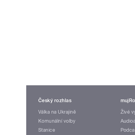
Český rozhlas
mujRo
Válka na Ukrajině
Živé v
Komunální volby
Audioa
Stanice
Podca