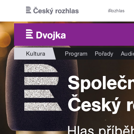
Přejít k hlavnímu obsahu
iRozhlas
Kultura
Program
Pořady
Audi