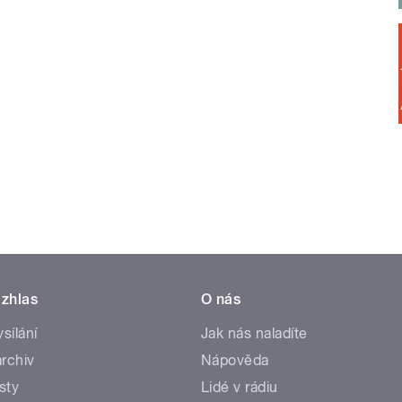
zhlas
O nás
ysílání
Jak nás naladíte
rchiv
Nápověda
sty
Lidé v rádiu