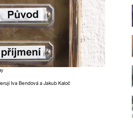
ay
derují Iva Bendová a Jakub Kaloč