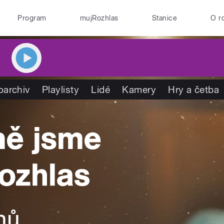
Program
mujRozhlas
Stanice
O r
oarchiv
Playlisty
Lidé
Kamery
Hry a četba