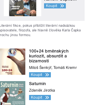
Koupit
Literární fikce, pokus přiblížit literární nadsázkou
spisovatele, filozofa, ale hlavně člověka Karla Čapka
trochu jinou formou.
100+24 brněnských
kuriozit, absurdit a
bizarností
Miloš Šenkýř, Tomáš Kremr
Koupit
Saturnin
Zdeněk Jirotka
Koupit