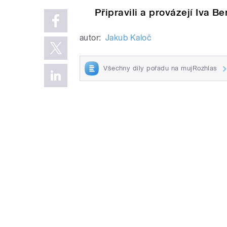
Připravili a provázejí Iva 
autor:
Jakub Kaloč
Všechny díly pořadu na mujRozhlas