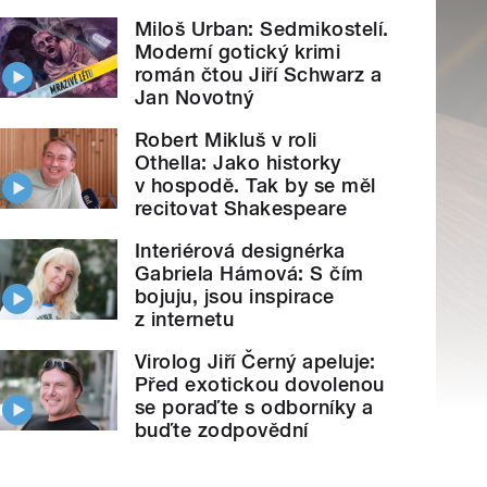
Miloš Urban: Sedmikostelí.
Moderní gotický krimi
román čtou Jiří Schwarz a
Jan Novotný
Robert Mikluš v roli
Othella: Jako historky
v hospodě. Tak by se měl
recitovat Shakespeare
Interiérová designérka
Gabriela Hámová: S čím
bojuju, jsou inspirace
z internetu
Virolog Jiří Černý apeluje:
Před exotickou dovolenou
se poraďte s odborníky a
buďte zodpovědní