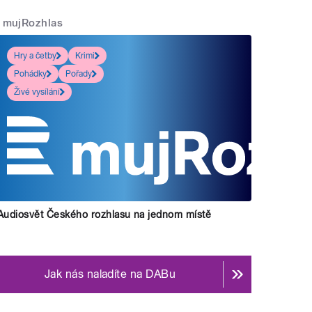
mujRozhlas
Hry a četby
Krimi
Pohádky
Pořady
Živé vysílání
Audiosvět Českého rozhlasu na jednom místě
Jak nás naladíte na DABu