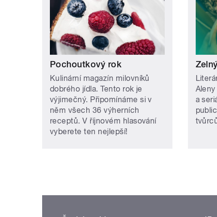
Pochoutkový rok
Zelný
Kulinární magazín milovníků
Liter
dobrého jídla. Tento rok je
Aleny 
výjimečný. Připomínáme si v
a seri
něm všech 36 výherních
public
receptů. V říjnovém hlasování
tvůrc
vyberete ten nejlepší!