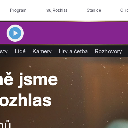
Program
mujRozhlas
Stanice
O r
isty
Lidé
Kamery
Hry a četba
Rozhovory