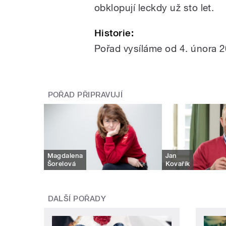
obklopují leckdy už sto let.
Historie:
Pořad vysíláme od 4. února 
POŘAD PŘIPRAVUJÍ
Magdalena
Jan
Šorelová
Kovařík
DALŠÍ POŘADY