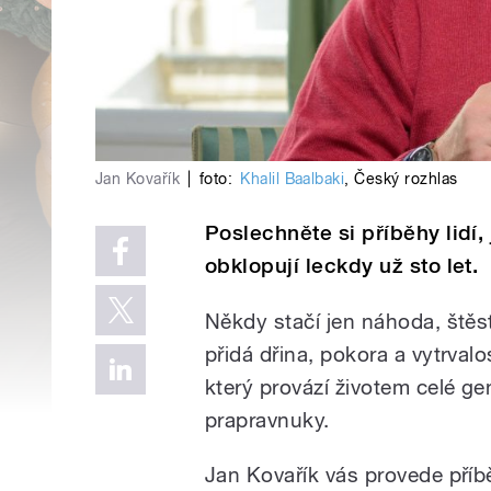
Jan Kovařík
|
foto:
Khalil Baalbaki
,
Český rozhlas
Poslechněte si příběhy lidí,
obklopují leckdy už sto let.
Někdy stačí jen náhoda, štěst
přidá dřina, pokora a vytrval
který provází životem celé g
prapravnuky.
Jan Kovařík vás provede příbě