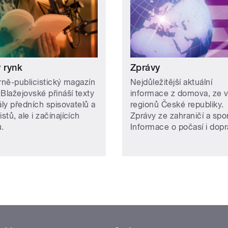
 rynk
Zprávy
árně-publicistický magazín
Nejdůležitější aktuální
Blažejovské přináší texty
informace z domova, ze 
ály předních spisovatelů a
regionů České republiky.
istů, ale i začínajících
Zprávy ze zahraničí a spor
ů.
Informace o počasí i dopr