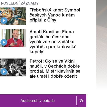
POSLEDNÍ ZÁZNAMY
Třeboňský kapr: Symbol
českých Vánoc k nám
připlul z Číny
Amati Kraslice: Firma
geniálního českého
vynálezce od začátku
vyráběla pro královské
kapely
Petrof: Co se ve Vídni
naučil, v Čechách dobře
prodal. Mistr klavírník se
ale uměl i dobře oženit
Audioarchiv pořadu