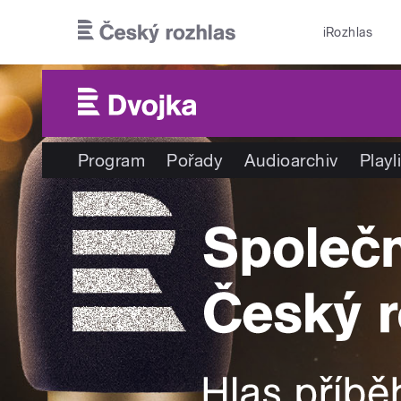
Přejít k hlavnímu obsahu
iRozhlas
Program
Pořady
Audioarchiv
Playl