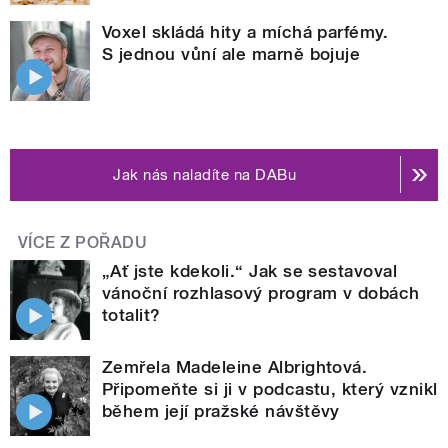
Voxel skládá hity a míchá parfémy.
S jednou vůní ale marně bojuje
Jak nás naladíte na DABu
VÍCE Z POŘADU
„Ať jste kdekoli.“ Jak se sestavoval
vánoční rozhlasový program v dobách
totalit?
Zemřela Madeleine Albrightová.
Připomeňte si ji v podcastu, který vznikl
během její pražské návštěvy