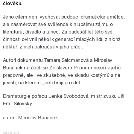
člověku.
Jeho cílem není vychovat budoucí dramatické umělce,
ale nasměrovat své svěřence k hlubšímu zájmu o
literaturu, divadlo a tanec. Za padesát let této své
činnosti ovlivnil několik generací mladých lidí, z nichž
někteří z nich pokračují v jeho práci.
Autoři dokumentu Tamara Salcmanová a Miroslav
Buriánek natáčeli se Zdislavem Princem nejen v jeho
pracovně, ale i ve zkušebně, ve skladu kostýmů a na
jevišti, na kterém „děti hrají pro děti“.
Dramaturgie pořadu Lenka Svobodová, mistr zvuku Jiří
Emil Silovský.
autor:
Miroslav Buriánek