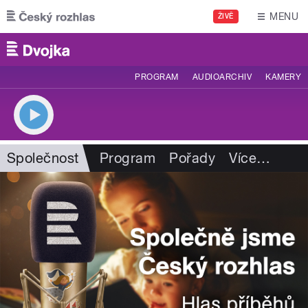
Přejít k hlavnímu obsahu
MENU
ŽIVĚ
PROGRAM
AUDIOARCHIV
KAMERY
Společnost
Program
Pořady
Více
…