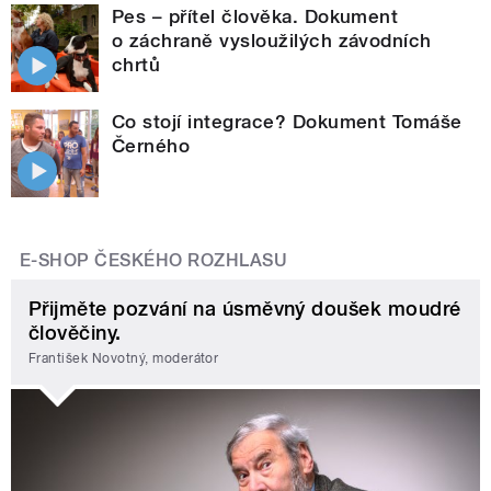
Pes – přítel člověka. Dokument
o záchraně vysloužilých závodních
chrtů
Co stojí integrace? Dokument Tomáše
Černého
E-SHOP ČESKÉHO ROZHLASU
Přijměte pozvání na úsměvný doušek moudré
člověčiny.
František Novotný, moderátor