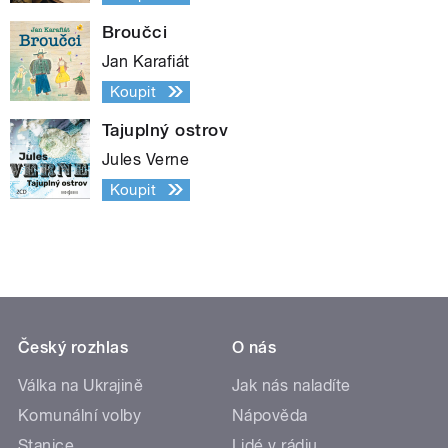
Broučci
Jan Karafiát
Koupit
Tajuplný ostrov
Jules Verne
Koupit
Český rozhlas
O nás
Válka na Ukrajině
Jak nás naladíte
Komunální volby
Nápověda
Stanice
Lidé v rádiu