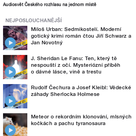
Audiosvět Českého rozhlasu na jednom místě
NEJPOSLOUCHANĚJŠÍ
Miloš Urban: Sedmikostelí. Moderní
gotický krimi román čtou Jiří Schwarz a
Jan Novotný
J. Sheridan Le Fanu: Ten, který tě
nespouští z očí. Mysteriózní příběh
o dávné lásce, vině a trestu
Rudolf Čechura a Josef Kleibl: Vědecké
záhady Sherlocka Holmese
Meteor o rekordním klonování, mlsných
kočkách a pachu tyranosaura