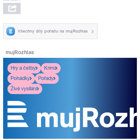
Všechny díly pořadu na mujRozhlas
mujRozhlas
Hry a četby
Krimi
Pohádky
Pořady
Živé vysílání