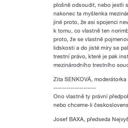
plošně odsoudit, nebo jestli
nakonec ta myšlenka mezináro
jiné proto, že asi spojenci n
k tomu, co vlastně ten norimb
proto, že se vlastně pojmenov
lidskosti a do jisté míry se p
trestní právo, které je pak in
mezinárodního trestního sou
Zita SENKOVÁ, moderátorka
--------------------
Ono vlastně ty právní předp
nebo chceme-li českoslovens
Josef BAXA, předseda Nejvy
--------------------