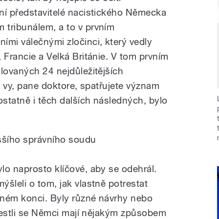
ní představitelé nacistického Německa
 tribunálem, a to v prvním
ími válečnými zločinci, který vedly
 Francie a Velká Británie. V tom prvním
alovaných 24 nejdůležitějších
em vy, pane doktore, spatřujete význam
ostatně i těch dalších následných, bylo
ššího správního soudu
lo naprosto klíčové, aby se odehrál.
šleli o tom, jak vlastně potrestat
zném konci. Byly různé návrhy nebo
 jestli se Němci mají nějakým způsobem