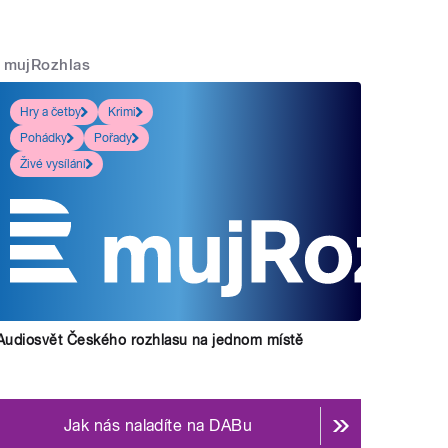
mujRozhlas
Hry a četby
Krimi
Pohádky
Pořady
Živé vysílání
Audiosvět Českého rozhlasu na jednom místě
Jak nás naladíte na DABu