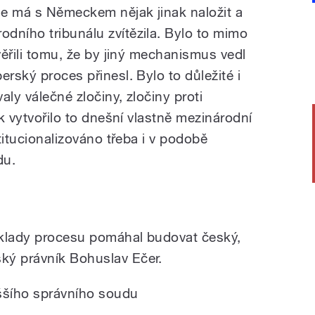
 se má s Německem nějak jinak naložit a
dního tribunálu zvítězila. Bylo to mimo
evěřili tomu, že by jiný mechanismus vedl
erský proces přinesl. Bylo to důležité i
aly válečné zločiny, zločiny proti
ak vytvořilo to dnešní vlastně mezinárodní
stitucionalizováno třeba i v podobě
du.
oklady procesu pomáhal budovat český,
ký právník Bohuslav Ečer.
ššího správního soudu