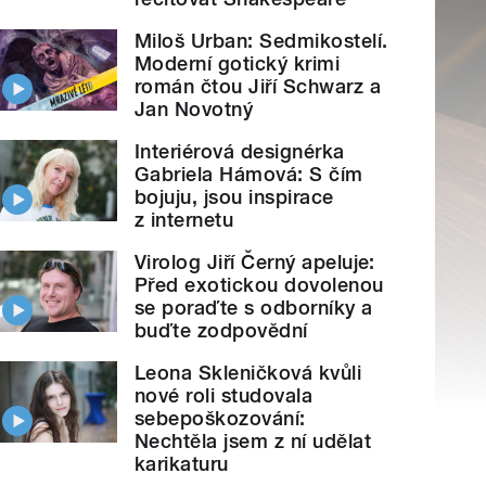
Miloš Urban: Sedmikostelí.
Moderní gotický krimi
román čtou Jiří Schwarz a
Jan Novotný
Interiérová designérka
Gabriela Hámová: S čím
bojuju, jsou inspirace
z internetu
Virolog Jiří Černý apeluje:
Před exotickou dovolenou
se poraďte s odborníky a
buďte zodpovědní
Leona Skleničková kvůli
nové roli studovala
sebepoškozování:
Nechtěla jsem z ní udělat
karikaturu