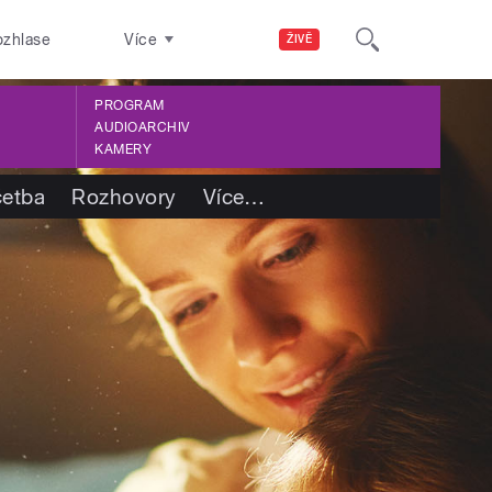
ozhlase
Více
ŽIVĚ
PROGRAM
AUDIOARCHIV
KAMERY
četba
Rozhovory
Více
…