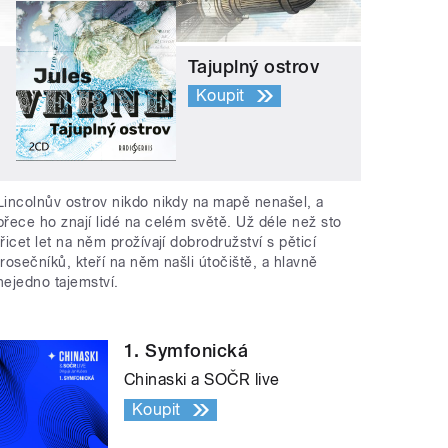
Tajuplný ostrov
Koupit
Lincolnův ostrov nikdo nikdy na mapě nenašel, a
přece ho znají lidé na celém světě. Už déle než sto
třicet let na něm prožívají dobrodružství s pěticí
trosečníků, kteří na něm našli útočiště, a hlavně
nejedno tajemství.
1. Symfonická
Chinaski a SOČR live
Koupit