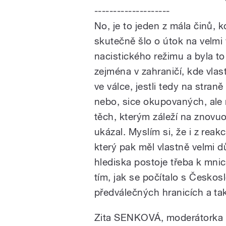
--------------------
No, je to jeden z mála činů, k
skutečně šlo o útok na velmi
nacistického režimu a byla to
zejména v zahraničí, kde vla
ve válce, jestli tedy na stran
nebo, sice okupovaných, ale
těch, kterým záleží na znovu
ukázal. Myslím si, že i z reak
který pak měl vlastně velmi d
hlediska postoje třeba k mni
tím, jak se počítalo s Česko
předválečných hranicích a tak
Zita SENKOVÁ, moderátorka