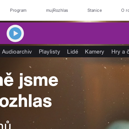
Program
mujRozhlas
Stanice
O r
Audioarchiv
Playlisty
Lidé
Kamery
Hry a 