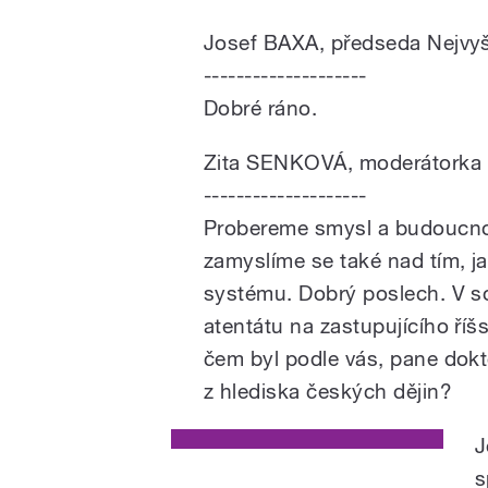
Josef BAXA, předseda Nejvy
--------------------
Dobré ráno.
Zita SENKOVÁ, moderátorka
--------------------
Probereme smysl a budoucnost
zamyslíme se také nad tím, ja
systému. Dobrý poslech. V so
atentátu na zastupujícího ří
čem byl podle vás, pane dokt
z hlediska českých dějin?
J
s