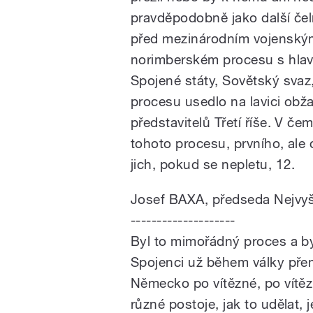
pravděpodobně jako další čel
před mezinárodním vojenským
norimberském procesu s hlavn
Spojené státy, Sovětský svaz,
procesu usedlo na lavici obž
představitelů Třetí říše. V č
tohoto procesu, prvního, ale 
jich, pokud se nepletu, 12.
Josef BAXA, předseda Nejvy
--------------------
Byl to mimořádný proces a by
Spojenci už během války přemý
Německo po vítězné, po vítě
různé postoje, jak to udělat,