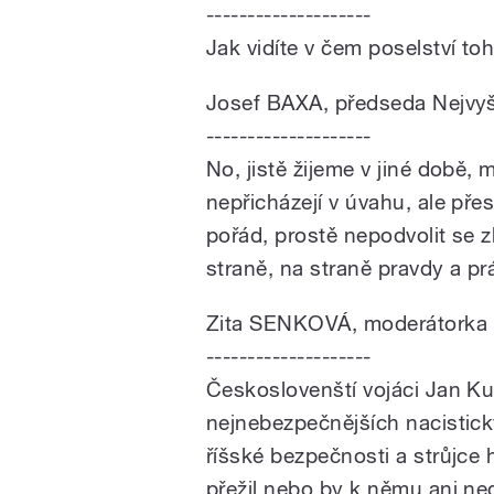
--------------------
Jak vidíte v čem poselství t
Josef BAXA, předseda Nejvy
--------------------
No, jistě žijeme v jiné době, 
nepřicházejí v úvahu, ale pře
pořád, prostě nepodvolit se z
straně, na straně pravdy a pr
Zita SENKOVÁ, moderátorka
--------------------
Českoslovenští vojáci Jan Ku
nejnebezpečnějších nacistick
říšské bezpečnosti a strůjce
přežil nebo by k němu ani ned