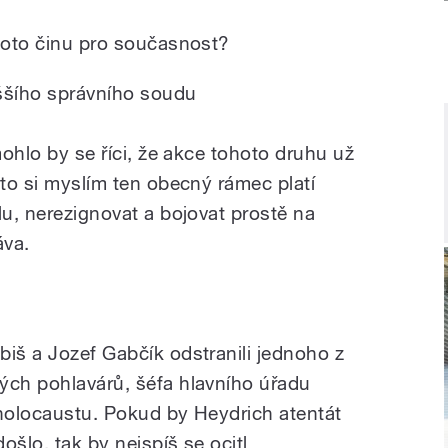
ohoto činu pro současnost?
ššího správního soudu
mohlo by se říci, že akce tohoto druhu už
sto si myslím ten obecný rámec platí
lu, nerezignovat a bojovat prostě na
áva.
biš a Jozef Gabčík odstranili jednoho z
ých pohlavárů, šéfa hlavního úřadu
 holocaustu. Pokud by Heydrich atentát
ošlo, tak by nejspíš se ocitl