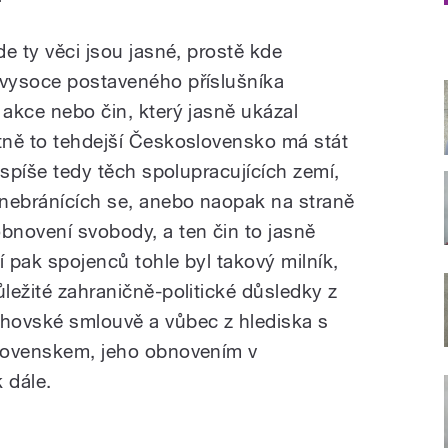
de ty věci jsou jasné, prostě kde
 vysoce postaveného příslušníka
 akce nebo čin, který jasně ukázal
stně to tehdejší Československo má stát
ě spíše tedy těch spolupracujících zemí,
 nebránících se, anebo naopak na straně
obnovení svobody, a ten čin to jasně
cí pak spojenců tohle byl takový milník,
ůležité zahraničně-politické důsledky z
chovské smlouvě a vůbec z hlediska s
slovenskem, jeho obnovením v
 dále.