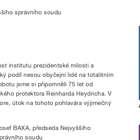
ššího správního soudu
 institutu prezidentské milosti a
ký podíl nesou obyčejní lidé na totalitním
botu jsme si připomněli 75 let od
šského protektora Reinharda Heydricha. V
ore, útok na tohoto pohlavára výjimečný
osef BAXA, předseda Nejvyššího
právního soudu