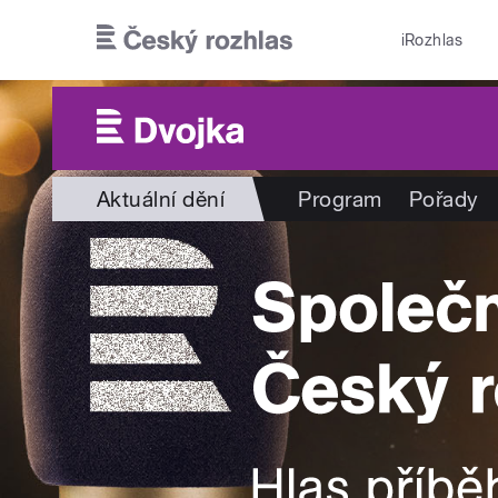
Přejít k hlavnímu obsahu
iRozhlas
Aktuální dění
Program
Pořady