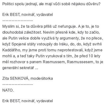
Politici spolu jednají, ale mají vůči sobě nějakou důvěru?
Erik BEST, novinář, vydavatel
--------------------
Myslím si, že ta důvěra příliš už nefunguje. A je to, je to
dlouhodobá záležitost. Nevím přesně kde, kdy to začlo,
ale Putin velice dobře využívá ty argumenty, že no přece,
když Spojené státy vstoupily do Iráku, do, do, když svrhli
Kaddáfího, my jsme proti tomu neprotestovali, když jsme
mohli a, a teď taky Putin vyrukoval s tím, že před 10 lety
měl rozhovor s panem Rasmussem, Rasmussesem, to je
generální sekretář ...
Zita SENKOVÁ, moderátorka
--------------------
NATO.
Erik BEST, novinář, vydavatel