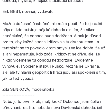
dohoda, myslíte, k nějaké stabilizaci situace?
Erik BEST, novinář, vydavatel
--------------------
Možná dočasně částečně, ale mám pocit, že to je další
případ, kde existuje nějaká dohoda a s tím, že nikdo
neočekává, že dohoda bude dodržena. A pak je důvod
pro to, aby každá strana kritizovala tu druhou stranu a
tentokrát se to povedlo v tom smyslu velice dobře, že už
si ani nepamatuje, kdo začal kritizovat nejdříve, ale, že
nikdo víceméně tu dohodu nedodržuje. Evidentně
vyhovuje. I Spojené státy, i Rusko. Možná ne Ukrajina,
ale, ale ty hlavní geopolitičtí hráči jsou asi spokojeni s tím,
jak to teď vypadá.
Zita SENKOVÁ, moderátorka
--------------------
Nebo je to první krok, malý krok? Dokonce jsem četla i
přirovnání, jestli to nebude nová Daytonská dohoda, její