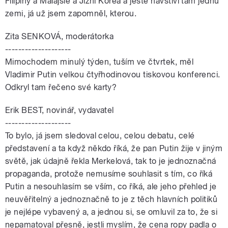
Filipíny a Malajsie a Jižní Korea a ještě navštíví tam jednu
zemi, já už jsem zapomněl, kterou.
Zita SENKOVÁ, moderátorka
--------------------
Mimochodem minulý týden, tuším ve čtvrtek, měl
Vladimir Putin velkou čtyřhodinovou tiskovou konferenci.
Odkryl tam řečeno své karty?
Erik BEST, novinář, vydavatel
--------------------
To bylo, já jsem sledoval celou, celou debatu, celé
představení a ta když někdo říká, že pan Putin žije v jiným
světě, jak údajně řekla Merkelová, tak to je jednoznačná
propaganda, protože nemusíme souhlasit s tím, co říká
Putin a nesouhlasím se vším, co říká, ale jeho přehled je
neuvěřitelný a jednoznačně to je z těch hlavních politiků
je nejlépe vybavený a, a jednou si, se omluvil za to, že si
nepamatoval přesně, jestli myslím, že cena ropy padla o