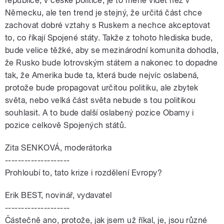
republice, v české politice, je to méně vidět než v
Německu, ale ten trend je stejný, že určitá část chce
zachovat dobré vztahy s Ruskem a nechce akceptovat
to, co říkají Spojené státy. Takže z tohoto hlediska bude,
bude velice těžké, aby se mezinárodní komunita dohodla,
že Rusko bude lotrovským státem a nakonec to dopadne
tak, že Amerika bude ta, která bude nejvíc oslabená,
protože bude propagovat určitou politiku, ale zbytek
světa, nebo velká část světa nebude s tou politikou
souhlasit. A to bude další oslabený pozice Obamy i
pozice celkově Spojených států.
Zita SENKOVÁ, moderátorka
--------------------
Prohloubí to, tato krize i rozdělení Evropy?
Erik BEST, novinář, vydavatel
--------------------
Částečně ano, protože, jak jsem už říkal, je, jsou různé