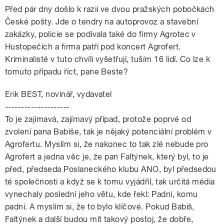
Před pár dny došlo k razii ve dvou pražských pobočkách
České pošty. Jde o tendry na autoprovoz a stavební
zakázky, policie se podívala také do firmy Agrotec v
Hustopečích a firma patří pod koncert Agrofert.
Kriminalisté v tuto chvíli vyšetřují, tuším 16 lidí. Co lze k
tomuto případu říct, pane Beste?
Erik BEST, novinář, vydavatel
--------------------
To je zajímavá, zajímavý případ, protože poprvé od
zvolení pana Babiše, tak je nějaký potenciální problém v
Agrofertu. Myslím si, že nakonec to tak zlé nebude pro
Agrofert a jedna věc je, že pan Faltýnek, který byl, to je
před, předseda Poslaneckého klubu ANO, byl předsedou
té společnosti a když se k tomu vyjádřil, tak určitá média
vynechaly poslední jeho větu, kde řekl: Padni, komu
padni. A myslím si, že to bylo klíčové. Pokud Babiš,
Faltýnek a další budou mít takový postoj, že dobře,