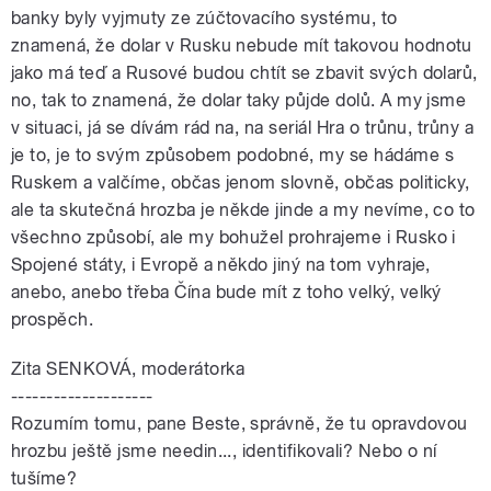
banky byly vyjmuty ze zúčtovacího systému, to
znamená, že dolar v Rusku nebude mít takovou hodnotu
jako má teď a Rusové budou chtít se zbavit svých dolarů,
no, tak to znamená, že dolar taky půjde dolů. A my jsme
v situaci, já se dívám rád na, na seriál Hra o trůnu, trůny a
je to, je to svým způsobem podobné, my se hádáme s
Ruskem a valčíme, občas jenom slovně, občas politicky,
ale ta skutečná hrozba je někde jinde a my nevíme, co to
všechno způsobí, ale my bohužel prohrajeme i Rusko i
Spojené státy, i Evropě a někdo jiný na tom vyhraje,
anebo, anebo třeba Čína bude mít z toho velký, velký
prospěch.
Zita SENKOVÁ, moderátorka
--------------------
Rozumím tomu, pane Beste, správně, že tu opravdovou
hrozbu ještě jsme needin..., identifikovali? Nebo o ní
tušíme?