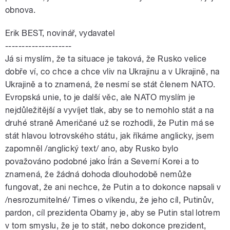
obnova.
Erik BEST, novinář, vydavatel
--------------------
Já si myslím, že ta situace je taková, že Rusko velice
dobře ví, co chce a chce vliv na Ukrajinu a v Ukrajině, na
Ukrajině a to znamená, že nesmí se stát členem NATO.
Evropská unie, to je další věc, ale NATO myslím je
nejdůležitější a vyvíjet tlak, aby se to nemohlo stát a na
druhé straně Američané už se rozhodli, že Putin má se
stát hlavou lotrovského státu, jak říkáme anglicky, jsem
zapomněl /anglický text/ ano, aby Rusko bylo
považováno podobné jako Írán a Severní Korei a to
znamená, že žádná dohoda dlouhodobě nemůže
fungovat, že ani nechce, že Putin a to dokonce napsali v
/nesrozumitelné/ Times o víkendu, že jeho cíl, Putinův,
pardon, cíl prezidenta Obamy je, aby se Putin stal lotrem
v tom smyslu, že je to stát, nebo dokonce prezident,