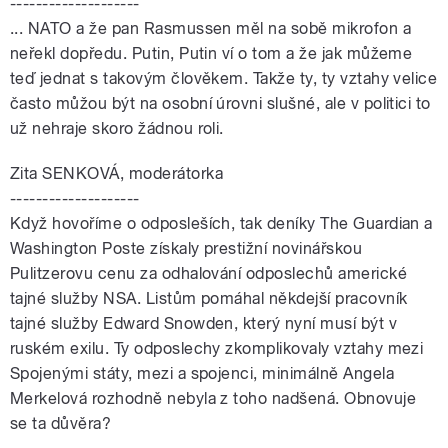
--------------------
... NATO a že pan Rasmussen měl na sobě mikrofon a
neřekl dopředu. Putin, Putin ví o tom a že jak můžeme
teď jednat s takovým člověkem. Takže ty, ty vztahy velice
často můžou být na osobní úrovni slušné, ale v politici to
už nehraje skoro žádnou roli.
Zita SENKOVÁ, moderátorka
--------------------
Když hovoříme o odposleších, tak deníky The Guardian a
Washington Poste získaly prestižní novinářskou
Pulitzerovu cenu za odhalování odposlechů americké
tajné služby NSA. Listům pomáhal někdejší pracovník
tajné služby Edward Snowden, který nyní musí být v
ruském exilu. Ty odposlechy zkomplikovaly vztahy mezi
Spojenými státy, mezi a spojenci, minimálně Angela
Merkelová rozhodně nebyla z toho nadšená. Obnovuje
se ta důvěra?