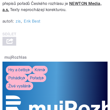
přepisů pořadů Českého rozhlasu je
NEWTON Media,
a.s.
Texty neprocházejí korekturou.
autoři:
zis
,
Erik Best
mujRozhlas
Hry a četby
Krimi
Pohádky
Pořady
Živé vysílání