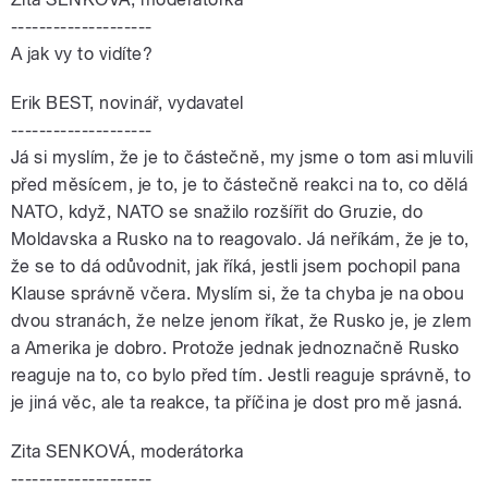
--------------------
A jak vy to vidíte?
Erik BEST, novinář, vydavatel
--------------------
Já si myslím, že je to částečně, my jsme o tom asi mluvili
před měsícem, je to, je to částečně reakci na to, co dělá
NATO, když, NATO se snažilo rozšířit do Gruzie, do
Moldavska a Rusko na to reagovalo. Já neříkám, že je to,
že se to dá odůvodnit, jak říká, jestli jsem pochopil pana
Klause správně včera. Myslím si, že ta chyba je na obou
dvou stranách, že nelze jenom říkat, že Rusko je, je zlem
a Amerika je dobro. Protože jednak jednoznačně Rusko
reaguje na to, co bylo před tím. Jestli reaguje správně, to
je jiná věc, ale ta reakce, ta příčina je dost pro mě jasná.
Zita SENKOVÁ, moderátorka
--------------------