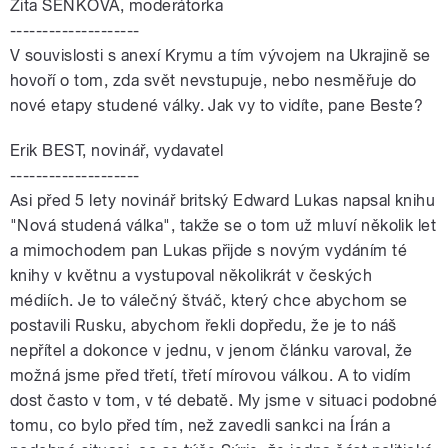
Zita SENKOVÁ, moderátorka
--------------------
V souvislosti s anexí Krymu a tím vývojem na Ukrajině se
hovoří o tom, zda svět nevstupuje, nebo nesměřuje do
nové etapy studené války. Jak vy to vidíte, pane Beste?
Erik BEST, novinář, vydavatel
--------------------
Asi před 5 lety novinář britský Edward Lukas napsal knihu
"Nová studená válka", takže se o tom už mluví několik let
a mimochodem pan Lukas přijde s novým vydáním té
knihy v květnu a vystupoval několikrát v českých
médiích. Je to válečný štváč, který chce abychom se
postavili Rusku, abychom řekli dopředu, že je to náš
nepřítel a dokonce v jednu, v jenom článku varoval, že
možná jsme před třetí, třetí mírovou válkou. A to vidím
dost často v tom, v té debatě. My jsme v situaci podobné
tomu, co bylo před tím, než zavedli sankci na Írán a