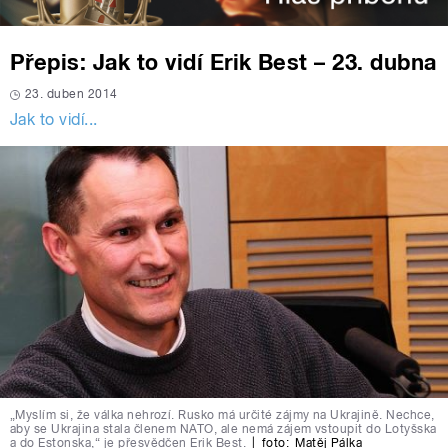
Přepis: Jak to vidí Erik Best – 23. dubna
23. duben 2014
Jak to vidí...
„Myslím si, že válka nehrozí. Rusko má určité zájmy na Ukrajině. Nechce,
aby se Ukrajina stala členem NATO, ale nemá zájem vstoupit do Lotyšska
a do Estonska,“ je přesvědčen Erik Best.
|
foto:
Matěj Pálka