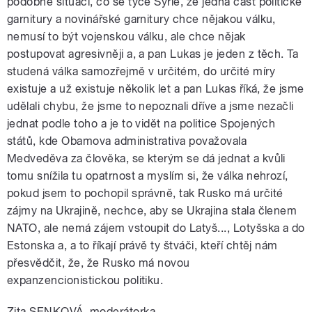
podobné situaci, co se týče Sýrie, že jedna část politické
garnitury a novinářské garnitury chce nějakou válku,
nemusí to být vojenskou válku, ale chce nějak
postupovat agresivněji a, a pan Lukas je jeden z těch. Ta
studená válka samozřejmě v určitém, do určité míry
existuje a už existuje několik let a pan Lukas říká, že jsme
udělali chybu, že jsme to nepoznali dříve a jsme nezačli
jednat podle toho a je to vidět na politice Spojených
států, kde Obamova administrativa považovala
Medveděva za člověka, se kterým se dá jednat a kvůli
tomu snížila tu opatrnost a myslím si, že válka nehrozí,
pokud jsem to pochopil správně, tak Rusko má určité
zájmy na Ukrajině, nechce, aby se Ukrajina stala členem
NATO, ale nemá zájem vstoupit do Latyš..., Lotyšska a do
Estonska a, a to říkají právě ty štváči, kteří chtěj nám
přesvědčit, že, že Rusko má novou
expanzencionistickou politiku.
Zita SENKOVÁ, moderátorka