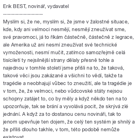
Erik BEST, novinář, vydavatel
--------------------
Myslím si, že ne, myslím si, že jsme v žalostné situace,
kde, kdy ani velmoci nesmějí, nesmějí zneužívat sme,
své pravomoci, já to říkám částečně, částečně z legrace,
ale Amerika už ani nesmí zneužívat své technické
vymoženosti, nesmí mučit, zatímco samozřejmě celá
tisíciletí ty nejsilnější strany dělaly přesně tohle a
najednou v tomhle století jsme přišli na to, že taková,
takové věci jsou zakázané a všichni to vědí, takže ta
tragédie a neobhajují vůbec to zneužití, ale ta tragédie je
v tom, že, že velmoci, nebo vůdcovské státy nejsou
schopny zatájet to, co by měly a když někdo ten na to
upozorňuje, tak se brání a vyvolává pocit, že skrývá zlé
jednání. A když za to dostanou cenu novináři, tak to
jenom upevňuje ten dojem, že celý ten systém je shnilý a
že příliš dlouho takhle, v tom, této podobě nemůže
existovat.