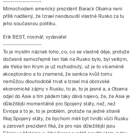
--------------------
Mimochodem americký prezident Barack Obama není
příliš nadšený, že Izrael neodsoudil vlastně Rusko za tu
jeho současnou politiku.
Erik BEST, novinář, vydavatel
--------------------
To je myslím náznak toho, co, co se vlastně děje, protože
dočasně samozřejmě ten tlak na Rusko bylo, byl velkým,
ale třeba ten Krym je už rozhodnutý, už je to víceméně
akceptováno a to znamená, že sankce kvůli tomu
nemůžou dlouhodobě trvat a Izrael má obrovské
ekonomické zájmy v Rusku, to je, to je jasné a, a Obama
odjel do Asie a tím pádem taky dává najevo, že, že Asie je
důležitější momentálně pro Spojený státy, než, než
Evropa a to je, to je problém, protože na jedné straně
říkaj Spojený státy, že bychom měli být tvrdší vůči Rusku
a zároveň prezident říká, že pro nás důležitější jsou