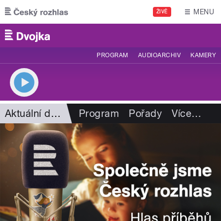
Přejít k hlavnímu obsahu
MENU
ŽIVĚ
PROGRAM
AUDIOARCHIV
KAMERY
Aktuální dění
Program
Pořady
Více
…