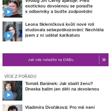
Virolog Jiří Černý apeluje: Před
exotickou dovolenou se poraďte
s odborníky a buďte zodpovědní
Leona Skleničková kvůli nové roli
studovala sebepoškozování: Nechtěla
jsem z ní udělat karikaturu
Jak nás naladíte na DABu
VÍCE Z POŘADU
Tomáš Baránek: Jak sbalit ženu?
Dneska balím jen děti na dovolenou
Vladimíra Dvořáková: Pro mě není