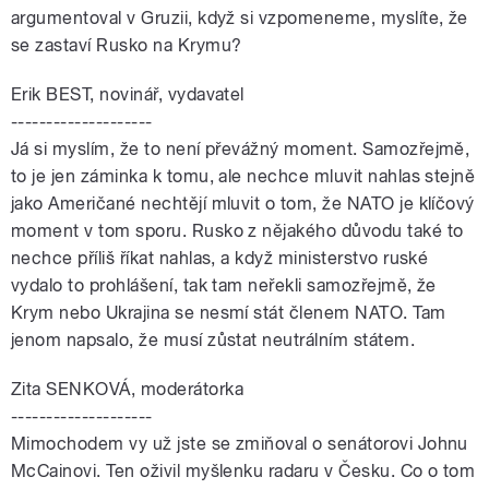
argumentoval v Gruzii, když si vzpomeneme, myslíte, že
se zastaví Rusko na Krymu?
Erik BEST, novinář, vydavatel
--------------------
Já si myslím, že to není převážný moment. Samozřejmě,
to je jen záminka k tomu, ale nechce mluvit nahlas stejně
jako Američané nechtějí mluvit o tom, že NATO je klíčový
moment v tom sporu. Rusko z nějakého důvodu také to
nechce příliš říkat nahlas, a když ministerstvo ruské
vydalo to prohlášení, tak tam neřekli samozřejmě, že
Krym nebo Ukrajina se nesmí stát členem NATO. Tam
jenom napsalo, že musí zůstat neutrálním státem.
Zita SENKOVÁ, moderátorka
--------------------
Mimochodem vy už jste se zmiňoval o senátorovi Johnu
McCainovi. Ten oživil myšlenku radaru v Česku. Co o tom