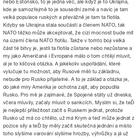
nebo Estonsko, to je jedna věc, ale když je to Ukrajina,
kde je samozřejmě to je sousední země a navíc je tam
velká populace ruských a převážně je tam ta flotila.
Kdyby se Ukrajina stala součástí a členem NATO, tak
NATO těžko může akceptovat, že cizí mocnost bude mít
na území člena NATO flotilu. Takže v tomto boji velká
část té bitvy je, jestli ta flotila zůstane nebo nezůstane a
my jako Američané i Evropané málo o tom chtějí mluvit,
al je to klíčová otázka. A jakékoliv uspořádání, které
vylučuje tu možnost, aby Rusové měli tu základnu,
nebude pro Rusko přijatelné. A to je základ a otázka je,
do jaké míry Amerika je ochotna zajít, aby popudila
Rusko. Pro mě je zajímavé, že Spojené státy už dneska,
včera mluvily, začaly mluvit o sankcích. Myslím si, že teĎ
je nejlepší příležitost začít s Ruskem jednat, protože
Rusko už má co chtělo, už má Krym a teď může jednat z
pozice síly a teĎ by měly začít skutečná jednání a místo
toho slyšíme varování slyšíme hrozby, výhrůžky a já už