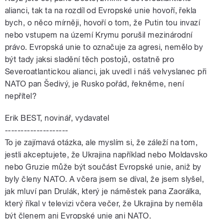
alianci, tak ta na rozdíl od Evropské unie hovoří, řekla
bych, o něco mírněji, hovoří o tom, že Putin tou invazí
nebo vstupem na území Krymu porušil mezinárodní
právo. Evropská unie to označuje za agresi, nemělo by
být tady jaksi sladění těch postojů, ostatně pro
Severoatlantickou alianci, jak uvedl i náš velvyslanec při
NATO pan Šedivý, je Rusko pořád, řekněme, není
nepřítel?
Erik BEST, novinář, vydavatel
--------------------
To je zajímavá otázka, ale myslím si, že záleží na tom,
jestli akceptujete, že Ukrajina například nebo Moldavsko
nebo Gruzie může být součást Evropské unie, aniž by
byly členy NATO. A včera jsem se díval, že jsem slyšel,
jak mluví pan Drulák, který je náměstek pana Zaorálka,
který říkal v televizi včera večer, že Ukrajina by neměla
být členem ani Evropské unie ani NATO.