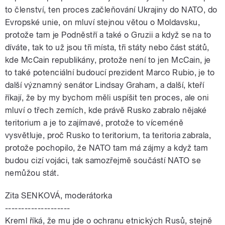
to členství, ten proces začleňování Ukrajiny do NATO, do
Evropské unie, on mluví stejnou větou o Moldavsku,
protože tam je Podněstří a také o Gruzii a když se na to
díváte, tak to už jsou tři místa, tři státy nebo část států,
kde McCain republikány, protože není to jen McCain, je
to také potenciální budoucí prezident Marco Rubio, je to
další významný senátor Lindsay Graham, a další, kteří
říkají, že by my bychom měli uspíšit ten proces, ale oni
mluví o třech zemích, kde právě Rusko zabralo nějaké
teritorium a je to zajímavé, protože to víceméně
vysvětluje, proč Rusko to teritorium, ta teritoria zabrala,
protože pochopilo, že NATO tam má zájmy a když tam
budou cizí vojáci, tak samozřejmě součástí NATO se
nemůžou stát.
Zita SENKOVÁ, moderátorka
--------------------
Kreml říká, že mu jde o ochranu etnických Rusů, stejně