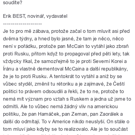
soudíte?
Erik BEST, novinář, vydavatel
--------------------
Je to pro mě zábava, protože začal o tom mluvit asi před
dvěma týdny, a hned bylo jasné, že tam je něco, něco
není v pořádku, protože pan McCain to vytáhl jako zbraň
proti Rusku, přitom když to propagoval před pěti lety, tak
vždycky říkal, že samozřejmě to je proti Severní Korei a
Íránu a vlastně dementoval McCaina a další republikány,
že je to proti Rusku. A tentokrát to vytáhl a aniž by se
vůbec styděl, změnil tu rétoriku a je zajímavé, že Čeští
politici to právem odsoudili a řekli, že to ne, protože to
nemá mít význam pro vztah s Ruskem a jedna už jsme to
odmítli. Ale to vůbec nemá žádný vliv na americkou
politiku, že pan Hamáček, pan Zeman, pan Zaorálek a
další do odmítají. To v Americe nikdo neuslyší. On stále o
tom mluví jako kdyby se to realizovalo. Ale je to součást