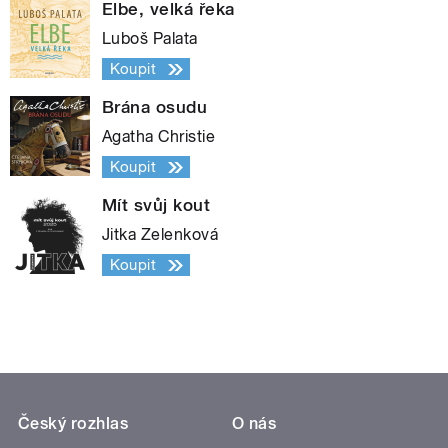
Elbe, velká řeka
Luboš Palata
Koupit
Brána osudu
Agatha Christie
Koupit
Mít svůj kout
Jitka Zelenková
Koupit
Český rozhlas
O nás