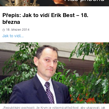
Přepis: Jak to vidí Erik Best – 18.
března
18. březen 2014
Jak to vidí...
„Republikáni pochopili, že Krym je výborná příležitost, aby ukazovali, jak