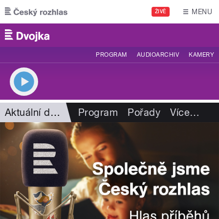
Přejít k hlavnímu obsahu
MENU
ŽIVĚ
PROGRAM
AUDIOARCHIV
KAMERY
Aktuální dění
Program
Pořady
Více
…