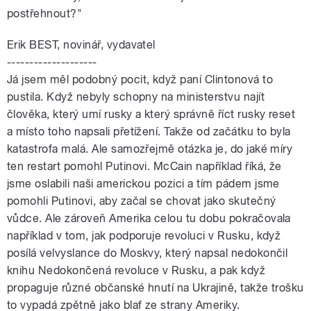
postřehnout?"
Erik BEST, novinář, vydavatel
--------------------
Já jsem měl podobný pocit, když paní Clintonová to
pustila. Když nebyly schopny na ministerstvu najít
člověka, který umí rusky a který správně říct rusky reset
a místo toho napsali přetížení. Takže od začátku to byla
katastrofa malá. Ale samozřejmě otázka je, do jaké míry
ten restart pomohl Putinovi. McCain například říká, že
jsme oslabili naši americkou pozici a tím pádem jsme
pomohli Putinovi, aby začal se chovat jako skutečný
vůdce. Ale zároveň Amerika celou tu dobu pokračovala
například v tom, jak podporuje revoluci v Rusku, když
posílá velvyslance do Moskvy, který napsal nedokončil
knihu Nedokončená revoluce v Rusku, a pak když
propaguje různé občanské hnutí na Ukrajině, takže trošku
to vypadá zpětně jako blaf ze strany Ameriky.