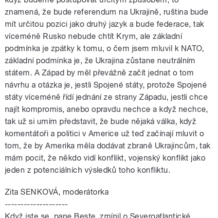
znamená, že bude referendum na Ukrajině, ruština bude
mít určitou pozici jako druhý jazyk a bude federace, tak
víceméně Rusko nebude chtít Krym, ale základní
podmínka je zpátky k tomu, o čem jsem mluvil k NATO,
základní podmínka je, že Ukrajina zůstane neutrálním
státem. A Západ by měl převážně začít jednat o tom
návrhu a otázka je, jestli Spojené státy, protože Spojené
státy víceméně řídí jednání ze strany Západu, jestli chce
najít kompromis, anebo opravdu nechce a když nechce,
tak už si umím představit, že bude nějaká válka, když
komentátoři a politici v Americe už teď začínají mluvit o
tom, že by Amerika měla dodávat zbraně Ukrajincům, tak
mám pocit, že někdo vidí konflikt, vojenský konflikt jako
jeden z potenciálních výsledků toho konfliktu.
Zita SENKOVÁ, moderátorka
--------------------
Když jste se, pane Beste, zmínil o Severoatlantické