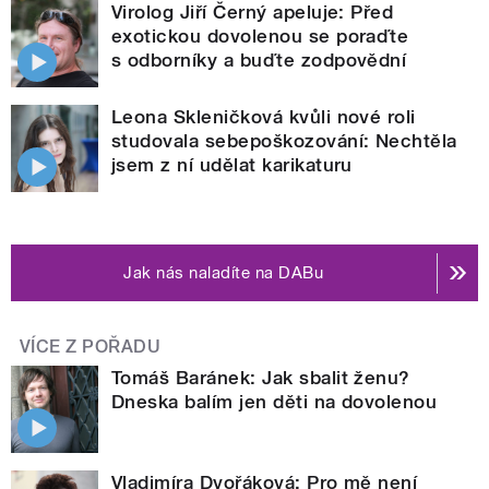
Virolog Jiří Černý apeluje: Před
exotickou dovolenou se poraďte
s odborníky a buďte zodpovědní
Leona Skleničková kvůli nové roli
studovala sebepoškozování: Nechtěla
jsem z ní udělat karikaturu
Jak nás naladíte na DABu
VÍCE Z POŘADU
Tomáš Baránek: Jak sbalit ženu?
Dneska balím jen děti na dovolenou
Vladimíra Dvořáková: Pro mě není