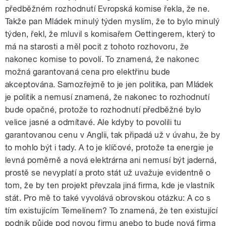
předběžném rozhodnutí Evropská komise řekla, že ne.
Takže pan Mládek minulý týden myslím, že to bylo minulý
týden, řekl, že mluvil s komisařem Oettingerem, který to
má na starosti a měl pocit z tohoto rozhovoru, že
nakonec komise to povolí. To znamená, že nakonec
možná garantovaná cena pro elektřinu bude
akceptována. Samozřejmě to je jen politika, pan Mládek
je politik a nemusí znamená, že nakonec to rozhodnutí
bude opačné, protože to rozhodnutí předběžné bylo
velice jasné a odmítavé. Ale kdyby to povolili tu
garantovanou cenu v Anglii, tak připadá už v úvahu, že by
to mohlo být i tady. A to je klíčové, protože ta energie je
levná poměrně a nová elektrárna ani nemusí být jaderná,
prostě se nevyplatí a proto stát už uvažuje evidentně o
tom, že by ten projekt převzala jiná firma, kde je vlastník
stát. Pro mě to také vyvolává obrovskou otázku: A co s
tím existujícím Temelínem? To znamená, že ten existující
podnik půjde pod novou firmu anebo to bude nová firma