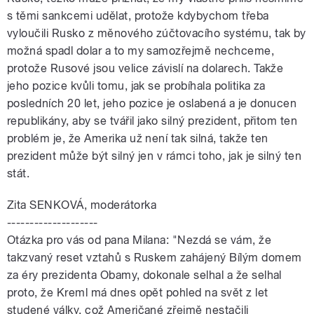
s těmi sankcemi udělat, protože kdybychom třeba
vyloučili Rusko z měnového zúčtovacího systému, tak by
možná spadl dolar a to my samozřejmě nechceme,
protože Rusové jsou velice závislí na dolarech. Takže
jeho pozice kvůli tomu, jak se probíhala politika za
posledních 20 let, jeho pozice je oslabená a je donucen
republikány, aby se tvářil jako silný prezident, přitom ten
problém je, že Amerika už není tak silná, takže ten
prezident může být silný jen v rámci toho, jak je silný ten
stát.
Zita SENKOVÁ, moderátorka
--------------------
Otázka pro vás od pana Milana: "Nezdá se vám, že
takzvaný reset vztahů s Ruskem zahájený Bílým domem
za éry prezidenta Obamy, dokonale selhal a že selhal
proto, že Kreml má dnes opět pohled na svět z let
studené války, což Američané zřejmě nestačili