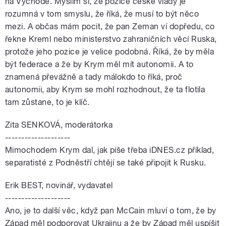
na Východě. Myslím si, že pozice české vlády je
rozumná v tom smyslu, že říká, že musí to být něco
mezi. A občas mám pocit, že pan Zeman ví dopředu, co
řekne Kreml nebo ministerstvo zahraničních věcí Ruska,
protože jeho pozice je velice podobná. Říká, že by měla
být federace a že by Krym měl mít autonomii. A to
znamená převážně a tady málokdo to říká, proč
autonomii, aby Krym se mohl rozhodnout, že ta flotila
tam zůstane, to je klíč.
Zita SENKOVÁ, moderátorka
--------------------
Mimochodem Krym dal, jak píše třeba iDNES.cz příklad,
separatisté z Podněstří chtějí se také připojit k Rusku.
Erik BEST, novinář, vydavatel
--------------------
Ano, je to další věc, když pan McCain mluví o tom, že by
Západ měl podporovat Ukrajinu a že by Západ měl uspíšit