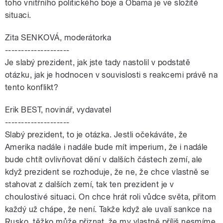
toho vnitřního politického boje a Obama je ve složité
situaci.
Zita SENKOVÁ, moderátorka
--------------------
Je slabý prezident, jak jste tady nastolil v podstatě
otázku, jak je hodnocen v souvislosti s reakcemi právě na
tento konflikt?
Erik BEST, novinář, vydavatel
--------------------
Slabý prezident, to je otázka. Jestli očekáváte, že
Amerika nadále i nadále bude mít imperium, že i nadále
bude chtít ovlivňovat dění v dalších částech zemí, ale
když prezident se rozhoduje, že ne, že chce vlastně se
stahovat z dalších zemí, tak ten prezident je v
choulostivé situaci. On chce hrát roli vůdce světa, přitom
každý už chápe, že není. Takže když ale uvalí sankce na
Rusko, těžko může přiznat, že my vlastně příliš nesmíme