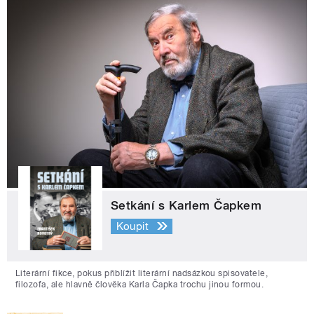
Setkání s Karlem Čapkem
Koupit
Literární fikce, pokus přiblížit literární nadsázkou spisovatele,
filozofa, ale hlavně člověka Karla Čapka trochu jinou formou.