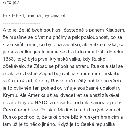
A to je?
Erik BEST, novinář, vydavatel
--------------------
A to je, že, já bych souhlasil částečně s panem Klausem,
že musíme se dívat na příčiny a pak posloupnost, co se
stalo kvůli tomu, co bylo na začátku, ale velká otázka, co
je na začátku, jestli máme se dívat do minulosti, do roku
1853, když byla první krymská válka, kdy Rusko
očekávalo, že Západ se připojí na stranu Ruska a stal se
opak, že vlastně Západ bojoval na straně muslimského
světa, což od té doby Rusko má určitý pohled na věci a
je to ovlivněn ten pohled ovlivňuje současné události v
Krymu. Ale Amerika už asi dvacet let se snaží získávat
nové členy do NATO, a už se to podařilo samozřejmě v
České republice, Polsku, Maďarsku a baltských zemích.
Rusko pochopilo, že také chce blíž k ruským hranicím a
tam už je to něco jiného. Když je to Česká republika