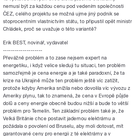
nemusí být za každou cenu pod vedením společnosti
ČEZ, celého projektu se možná ujme jiný podnik se
stoprocentním vlastnictvím státu, to připustil opět ministr
Chládek, proč se uvažuje o této variantě?
Erik BEST, novinář, vydavatel
--------------------
Převážně problém a to zase nejsem expert na
energetiku, i když velice sleduji tu situaci, ten problém
samozřejmě je cena energie a je také paradoxní, že ta
krize na Ukrajině může ten problém ještě víc zatížit,
protože kdyby Amerika snížila nebo dovolila víc vývozu z
Ameriky plynu, tak to znamená, že cena v Evropě půjde
dolů a ceny energie obecně budou nižší a bude to větší
problém pro Temelín. Ten základní problém také je, že
Velká Británie chce postavit jadernou elektrárnu a
požádala o povolení od Bruselu, aby moli dotovat, mít
garantované ceny pro energii z té elektrárny a v