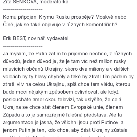
Zita SENKOVÁ, moderátorka
--------------------
Komu připojení Krymu Rusku prospěje? Moskvě nebo
Číně, jak se také objevuje v různých komentářích?
Erik BEST, novinář, vydavatel
--------------------
Já myslím, že Putin zatím to příjemné nechce, z různých
důvodů, jeden důvod je, že je tam víc než milion rusky
mluvících občanů Ukrajiny, skoro dva miliony a v dalších
volbách by ty hlasy chyběly a také by ztratil tím pádem by
ztratil vliv na celou Ukrajinu, spíš chce tam vládu, kterou
bude moci nějakým způsobem ovlivňovat, ale když
posloucháte americkou televizi, tak uslyšíte, že celá
Ukrajina se chce stát členem Evropské unie, členem
Západu a to je samozřejmě falešná představa. Ale ta
argumentace je jasná, že všichni jsou proti Putinovi a
jenom Putin je ten, kdo chce, aby část Ukrajiny zůstala