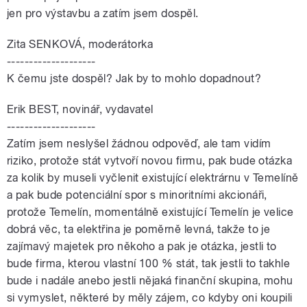
jen pro výstavbu a zatím jsem dospěl.
Zita SENKOVÁ, moderátorka
--------------------
K čemu jste dospěl? Jak by to mohlo dopadnout?
Erik BEST, novinář, vydavatel
--------------------
Zatím jsem neslyšel žádnou odpověď, ale tam vidím
riziko, protože stát vytvoří novou firmu, pak bude otázka
za kolik by museli vyčlenit existující elektrárnu v Temelíně
a pak bude potenciální spor s minoritními akcionáři,
protože Temelín, momentálně existující Temelín je velice
dobrá věc, ta elektřina je poměrně levná, takže to je
zajímavý majetek pro někoho a pak je otázka, jestli to
bude firma, kterou vlastní 100 % stát, tak jestli to takhle
bude i nadále anebo jestli nějaká finanční skupina, mohu
si vymyslet, některé by měly zájem, co kdyby oni koupili