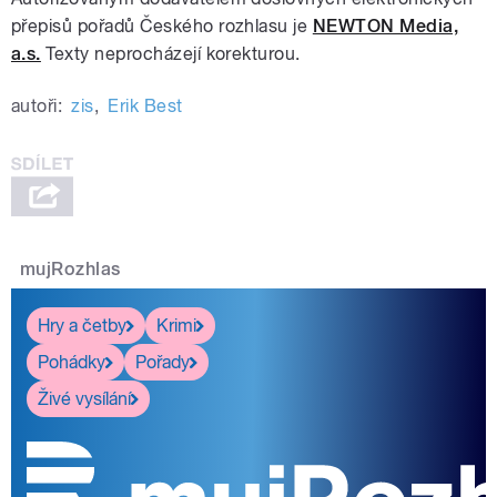
přepisů pořadů Českého rozhlasu je
NEWTON Media,
a.s.
Texty neprocházejí korekturou.
autoři:
zis
,
Erik Best
mujRozhlas
Hry a četby
Krimi
Pohádky
Pořady
Živé vysílání