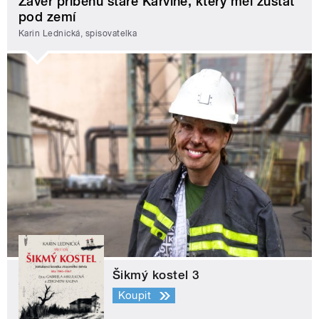
Závěr příběhu staré Karviné, který měl zůstat
pod zemí
Karin Lednická, spisovatelka
Šikmý kostel 3
Koupit