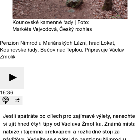
Kounovské kamenné řady | Foto:
Markéta Vejvodová, Český rozhlas
Penzion Nimrod u Mariánských Lázní, hrad Loket,
Kounovské řady, Bečov nad Teplou. Připravuje Václav
Žmolík
16:36
Jestli spátráte po cílech pro zajímavé výlety, nenechte
si ujít hned čtyři tipy od Václava Žmolíka. Známá místa
nabízejí tajemná překvapení a rozhodně stojí za
návštěvu. Vydejte se s námi do penzionu Nimrod u