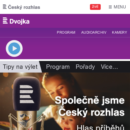
Přejít k hlavnímu obsahu
MENU
ŽIVĚ
PROGRAM
AUDIOARCHIV
KAMERY
Tipy na výlet
Program
Pořady
Více
…