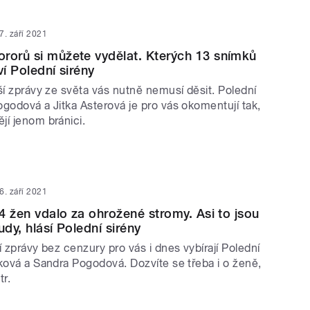
7. září 2021
rorů si můžete vydělat. Kterých 13 snímků
ví Polední sirény
ší zprávy ze světa vás nutně nemusí děsit. Polední
godová a Jitka Asterová je pro vás okomentují tak,
jí jenom bránici.
6. září 2021
74 žen vdalo za ohrožené stromy. Asi to jsou
udy, hlásí Polední sirény
í zprávy bez cenzury pro vás i dnes vybírají Polední
ková a Sandra Pogodová. Dozvíte se třeba i o ženě,
tr.