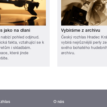
s jako na dlani
Vybíráme z archivu
 nabízí pohled odjinud.
Český rozhlas Hradec Krá
ická fakta, vztahující se k
vybírá nejrůznější perly ze
pretům i skladbám.
svého bohatého hudební
mace, které jinde
archivu.
šíte.
zhlas
O nás