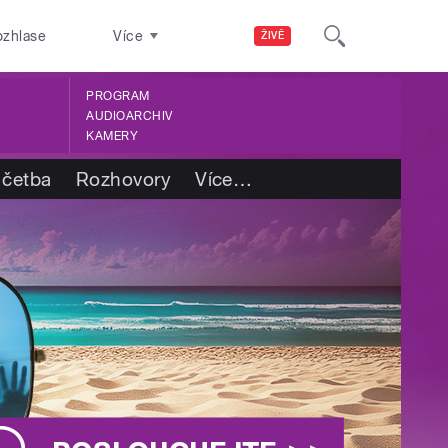
ozhlase
Více
ŽIVĚ
PROGRAM
AUDIOARCHIV
KAMERY
 četba
Rozhovory
Více
…