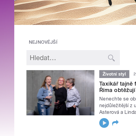
NEJNOVĚJŠÍ
Životní styl
2
Taxikář tajně 
Říma obtěžují 
Nenechte se obt
nejdůležitější z
Asterová a Lind