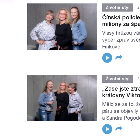
Životní styl
2
Čínská polici
miliony za špa
Vlasy hrůzou vá
výběr zpráv svě
Finkové.
Životní styl
2
„Zase jste ztr
královny Vikto
Mělo se za to, ž
páru se objevily
a Sandra Pogodo