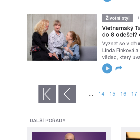
Životní styl
1
Vietnamský Tar
do 8 odešel? d
Vyznat se v džu
Linda Finková a
vědec, který uvař
STRÁNKY
…
14
15
16
17
« první
‹ předchozí
DALŠÍ POŘADY