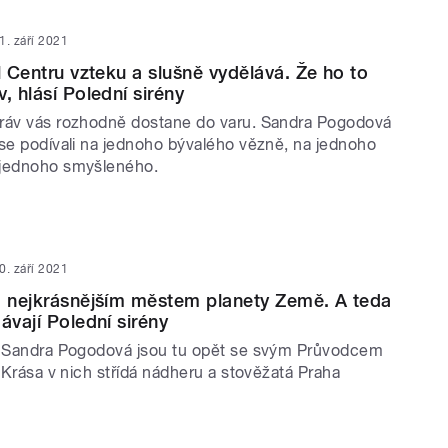
1. září 2021
l Centru vzteku a slušně vydělává. Že ho to
, hlásí Polední sirény
ráv vás rozhodně dostane do varu. Sandra Pogodová
 se podívali na jednoho bývalého vězně, na jednoho
 jednoho smyšleného.
0. září 2021
a nejkrásnějším městem planety Země. A teda
ávají Polední sirény
a Sandra Pogodová jsou tu opět se svým Průvodcem
. Krása v nich střídá nádheru a stověžatá Praha