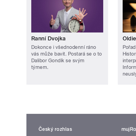
Ranní Dvojka
Oldie
Dokonce i všednodenní ráno
Pořad
vás může bavit. Postará se o to
Histor
Dalibor Gondík se svým
inter
týmem.
Infor
neusly
Český rozhlas
mujRo