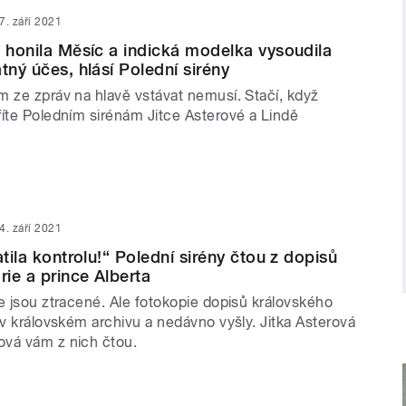
7. září 2021
e honila Měsíc a indická modelka vysoudila
tný účes, hlásí Polední sirény
m ze zpráv na hlavě vstávat nemusí. Stačí, když
říte Poledním sirénám Jitce Asterové a Lindě
4. září 2021
atila kontrolu!“ Polední sirény čtou z dopisů
rie a prince Alberta
e jsou ztracené. Ale fotokopie dopisů královského
 v královském archivu a nedávno vyšly. Jitka Asterová
vá vám z nich čtou.