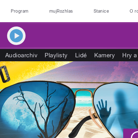
Program
mujRozhlas
Stanice
O r
Audioarchiv
Playlisty
Lidé
Kamery
Hry a