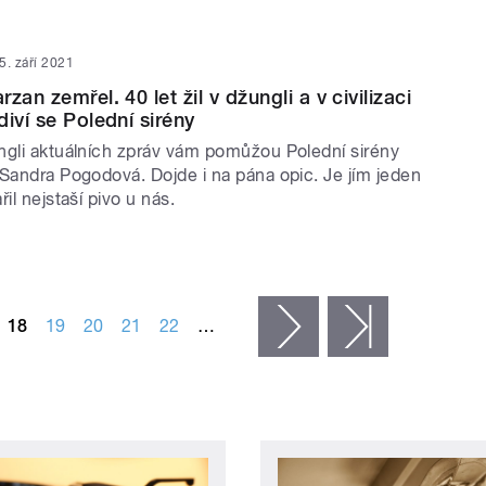
5. září 2021
zan zemřel. 40 let žil v džungli a v civilizaci
iví se Polední sirény
ngli aktuálních zpráv vám pomůžou Polední sirény
 Sandra Pogodová. Dojde i na pána opic. Je jím jeden
il nejstaší pivo u nás.
18
19
20
21
22
…
následující ›
poslední »