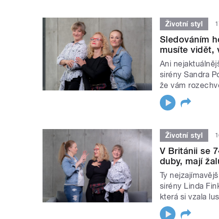
Životní styl
1
Sledováním ho
musíte vidět, 
Ani nejaktuálněj
sirény Sandra Po
že vám rozechvě
Životní styl
1
V Británii se 
duby, mají žal
Ty nejzajímavějš
sirény Linda Fin
která si vzala lus