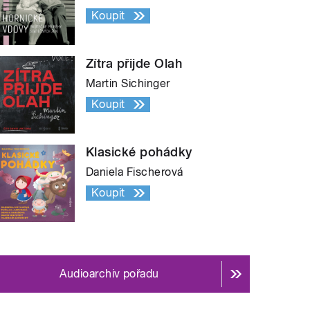
Koupit
Zítra přijde Olah
Martin Sichinger
Koupit
Klasické pohádky
Daniela Fischerová
Koupit
Audioarchiv pořadu