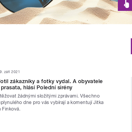
9. září 2021
fotil zákazníky a fotky vydal. A obyvatele
prasata, hlásí Polední sirény
ěžovat žádnými složitými zprávami. Všechno
 uplynulého dne pro vás vybírají a komentují Jitka
a Finková.