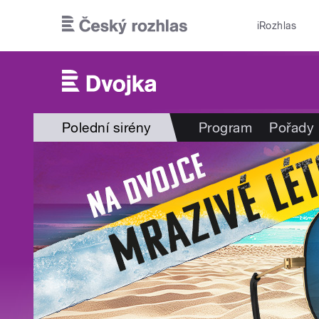
Přejít k hlavnímu obsahu
iRozhlas
Polední sirény
Program
Pořady