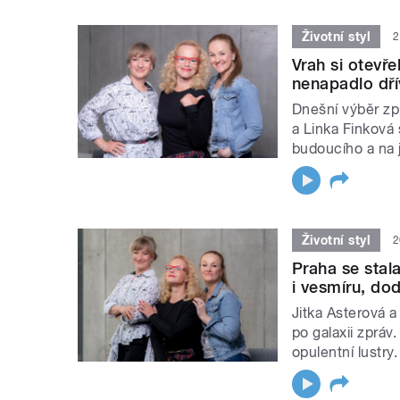
Životní styl
2
Vrah si otevře
nenapadlo dřív
Dnešní výběr zp
a Linka Finková
budoucího a na
Životní styl
2
Praha se stal
i vesmíru, dod
Jitka Asterová 
po galaxii zpráv
opulentní lustry.