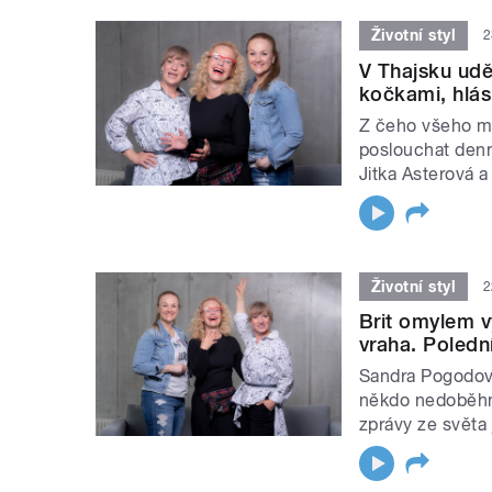
Životní styl
2
V Thajsku uděl
kočkami, hlás
Z čeho všeho mů
poslouchat denní
Jitka Asterová a
Životní styl
2
Brit omylem v
vraha. Poledn
Sandra Pogodová 
někdo nedoběhne
zprávy ze světa 