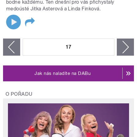
bodne každému. Ten dnešní pro vás přichystaly
medoústé Jitka Asterová a Linda Finková.
STRÁNKY
17
n
zí
Jak nás naladíte na DABu
O POŘADU