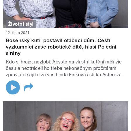
Životní styl
12. říjen 2021
Bosenský kutil postavil otáčecí dům. Čeští
výzkumníci zase robotické dítě, hlásí Polední
sirény
Kdo si hraje, nezlobí. Abyste na vlastní kutění měli víc
času a neztráceli ho třeba nekonečným pročítáním
zpráv, udělají to za vás Linda Finková a Jitka Asterová.