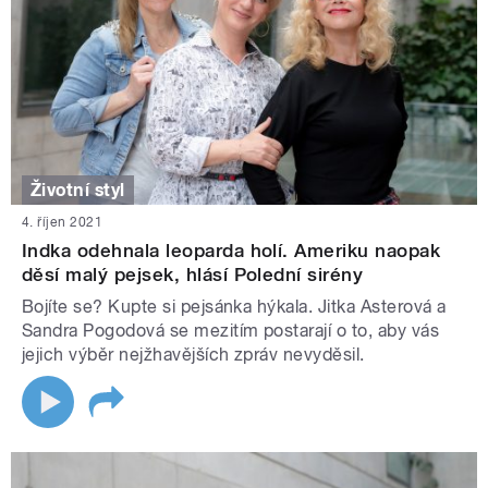
Životní styl
4. říjen 2021
Indka odehnala leoparda holí. Ameriku naopak
děsí malý pejsek, hlásí Polední sirény
Bojíte se? Kupte si pejsánka hýkala. Jitka Asterová a
Sandra Pogodová se mezitím postarají o to, aby vás
jejich výběr nejžhavějších zpráv nevyděsil.