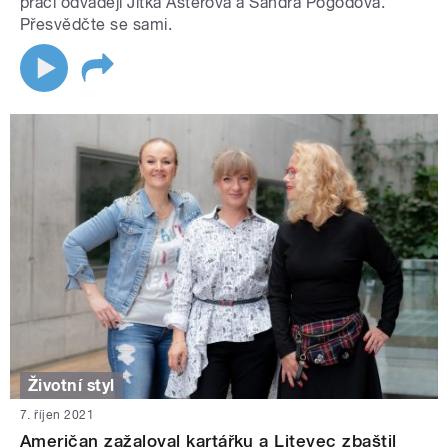
práci odvádějí Jitka Asterová a Sandra Pogodová.
Přesvědčte se sami.
Životní styl
7. říjen 2021
Američan zažaloval kartářku a Litevec zbaštil