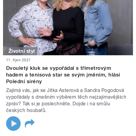
Životní styl
11. říjen 2021
Dvouletý kluk se vypořádal s třímetrovým
hadem a tenisová star se svým jměním, hlásí
Polední sirény
Zajímá vás, jak se Jitka Asterová a Sandra Pogodová
vypořádaly s dnešním výběrem těch nejzajímavějších
zpráv? Tak si je poslechněte. Dojde i na smůlu
českých houbařů.