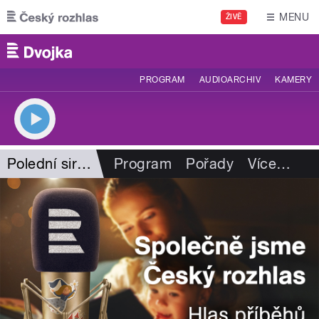
Přejít k hlavnímu obsahu
MENU
ŽIVĚ
PROGRAM
AUDIOARCHIV
KAMERY
Polední sirény
Program
Pořady
Více
…