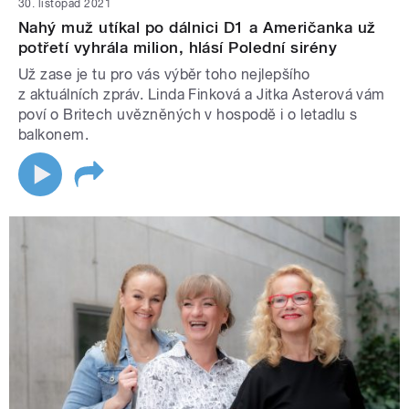
30. listopad 2021
Nahý muž utíkal po dálnici D1 a Američanka už
potřetí vyhrála milion, hlásí Polední sirény
Už zase je tu pro vás výběr toho nejlepšího
z aktuálních zpráv. Linda Finková a Jitka Asterová vám
poví o Britech uvězněných v hospodě i o letadlu s
balkonem.