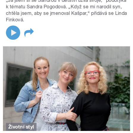
„Já jsem si se Sandrou v dětství užila svoje,“ podotýká
k tématu Sandra Pogodová. „Když se mi narodil syn,
chtěla jsem, aby se jmenoval Kašpar,“ přidává se Linda
Finková.
Životní styl