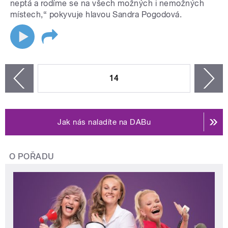
neptá a rodíme se na všech možných i nemožných
místech,“ pokyvuje hlavou Sandra Pogodová.
STRÁNKY
14
n
zí
Jak nás naladíte na DABu
O POŘADU