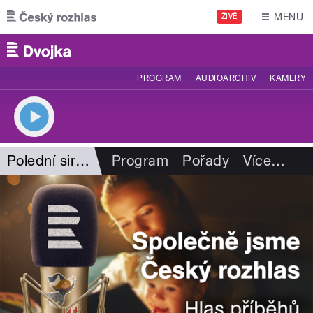
Přejít k hlavnímu obsahu
MENU
ŽIVĚ
PROGRAM
AUDIOARCHIV
KAMERY
Polední sirény
Program
Pořady
Více
…