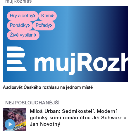
mujRozhlas
Hry a četby
Krimi
Pohádky
Pořady
Živé vysílání
Audiosvět Českého rozhlasu na jednom místě
NEJPOSLOUCHANĚJŠÍ
Miloš Urban: Sedmikostelí. Moderní
gotický krimi román čtou Jiří Schwarz a
Jan Novotný