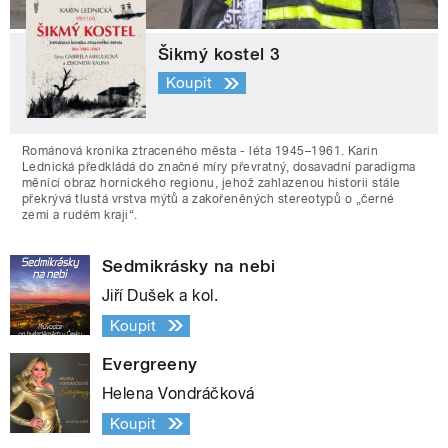
Šikmý kostel 3
Koupit
Románová kronika ztraceného města - léta 1945–1961. Karin
Lednická předkládá do značné míry převratný, dosavadní paradigma
měnící obraz hornického regionu, jehož zahlazenou historii stále
překrývá tlustá vrstva mýtů a zakořeněných stereotypů o „černé
zemi a rudém kraji“.
Sedmikrásky na nebi
Jiří Dušek a kol.
Koupit
Evergreeny
Helena Vondráčková
Koupit