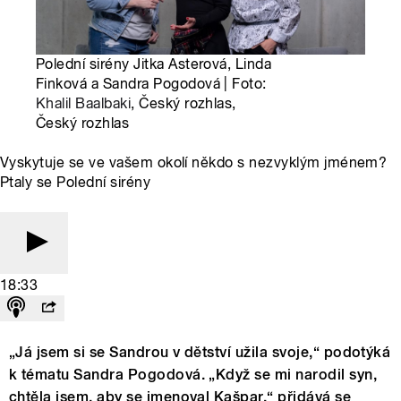
Polední sirény Jitka Asterová, Linda
Finková a Sandra Pogodová | Foto:
Khalil Baalbaki
, Český rozhlas,
Český rozhlas
Vyskytuje se ve vašem okolí někdo s nezvyklým jménem?
Ptaly se Polední sirény
18:33
„Já jsem si se Sandrou v dětství užila svoje,“ podotýká
k tématu Sandra Pogodová. „Když se mi narodil syn,
chtěla jsem, aby se jmenoval Kašpar,“ přidává se