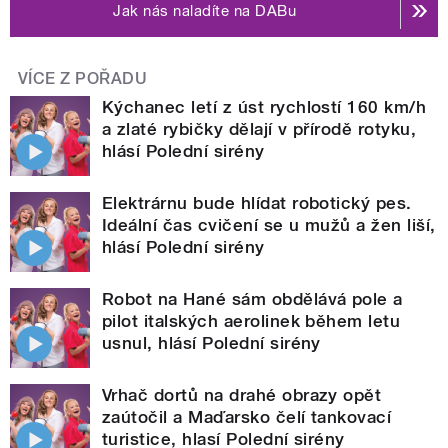
Jak nás naladíte na DABu
VÍCE Z POŘADU
Kýchanec letí z úst rychlostí 160 km/h
a zlaté rybičky dělají v přírodě rotyku,
hlásí Polední sirény
Elektrárnu bude hlídat robotický pes.
Ideální čas cvičení se u mužů a žen liší,
hlásí Polední sirény
Robot na Hané sám obdělává pole a
pilot italských aerolinek během letu
usnul, hlásí Polední sirény
Vrhač dortů na drahé obrazy opět
zaútočil a Maďarsko čelí tankovací
turistice, hlasí Polední sirény