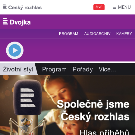
Přejít k hlavnímu obsahu
MENU
ŽIVĚ
PROGRAM
AUDIOARCHIV
KAMERY
Životní styl
Program
Pořady
Více
…