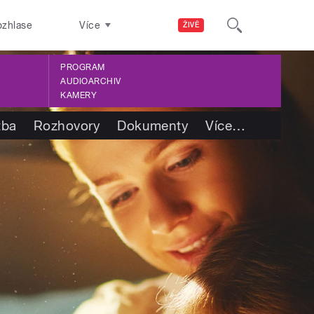
ozhlase
Více
ŽIVĚ
PROGRAM
AUDIOARCHIV
KAMERY
tba
Rozhovory
Dokumenty
Více
…