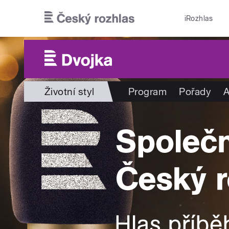
Přejít k hlavnímu obsahu
iRozhlas
Životní styl
Program
Pořady
A