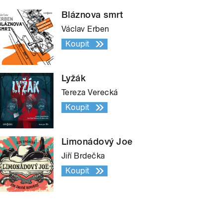
Bláznova smrt
Václav Erben
Koupit
Lyžák
Tereza Verecká
Koupit
Limonádový Joe
Jiří Brdečka
Koupit