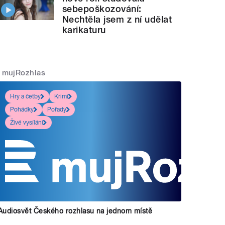
sebepoškozování:
Nechtěla jsem z ní udělat
karikaturu
mujRozhlas
Hry a četby
Krimi
Pohádky
Pořady
Živé vysílání
Audiosvět Českého rozhlasu na jednom místě