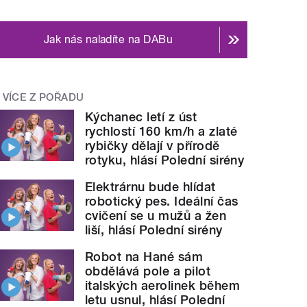
Jak nás naladíte na DABu
VÍCE Z POŘADU
Kýchanec letí z úst
rychlostí 160 km/h a zlaté
rybičky dělají v přírodě
rotyku, hlásí Polední sirény
Elektrárnu bude hlídat
robotický pes. Ideální čas
cvičení se u mužů a žen
liší, hlásí Polední sirény
Robot na Hané sám
obdělává pole a pilot
italských aerolinek během
letu usnul, hlásí Polední