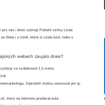
pro vás i dnes vybírají Polední sirény Linda
 třeba i o ženě, která si vzala lustr, nebo o
dajských webech zaujalo dnes?
cyklisty ve vzdálenosti 1,5 metru
čník
lemarketingu. Operátoři mohou oslovovat jen ty,
muž, který na internetu prodával auta