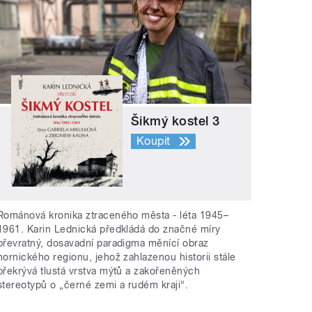
Šikmý kostel 3
Koupit
Románová kronika ztraceného města - léta 1945–
1961. Karin Lednická předkládá do značné míry
převratný, dosavadní paradigma měnící obraz
hornického regionu, jehož zahlazenou historii stále
překrývá tlustá vrstva mýtů a zakořeněných
stereotypů o „černé zemi a rudém kraji“.