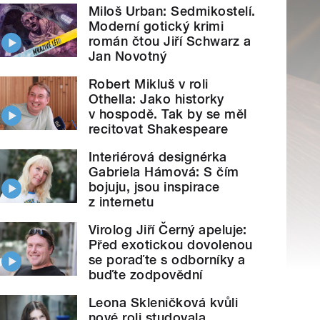
Miloš Urban: Sedmikostelí.
Moderní gotický krimi
román čtou Jiří Schwarz a
Jan Novotný
Robert Mikluš v roli
Othella: Jako historky
v hospodě. Tak by se měl
recitovat Shakespeare
Interiérová designérka
Gabriela Hámová: S čím
bojuju, jsou inspirace
z internetu
Virolog Jiří Černý apeluje:
Před exotickou dovolenou
se poraďte s odborníky a
buďte zodpovědní
Leona Skleničková kvůli
nové roli studovala