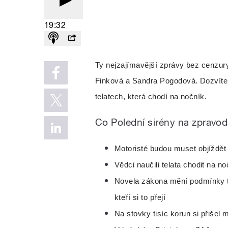
19:32
Ty nejzajímavější zprávy bez cenzury 
Finková a Sandra Pogodová. Dozvíte se
telatech, která chodí na nočník.
Co Polední sirény na zpravo
Motoristé budou muset objíždět 
Vědci naučili telata chodit na no
Novela zákona mění podmínky te
kteří si to přejí
Na stovky tisíc korun si přišel 