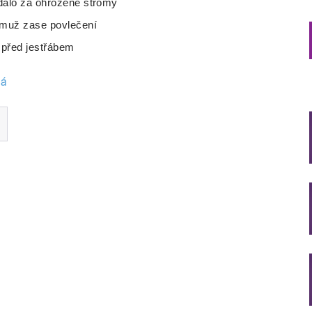
vdalo za ohrožené stromy
, muž zase povlečení
i před jestřábem
vá