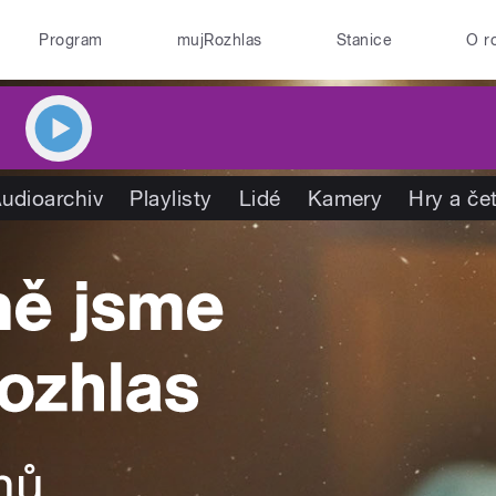
Program
mujRozhlas
Stanice
O r
udioarchiv
Playlisty
Lidé
Kamery
Hry a če