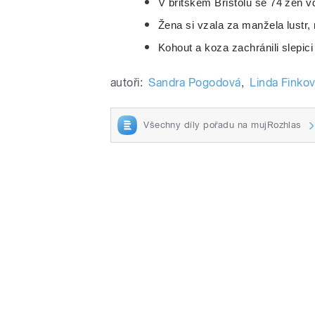
V britském Bristolu se 74 žen 
Žena si vzala za manžela lustr
Kohout a koza zachránili slepic
autoři:
Sandra Pogodová
,
Linda Finko
Všechny díly pořadu na mujRozhlas