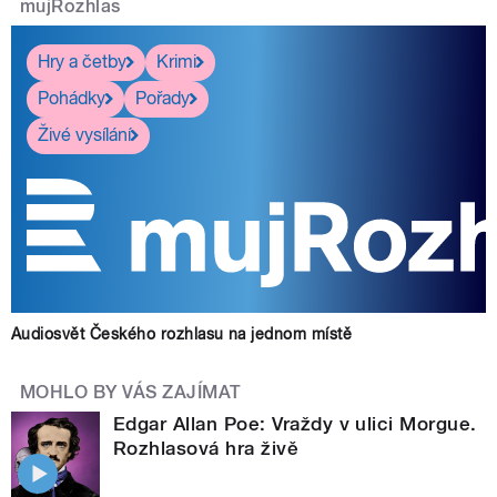
mujRozhlas
Hry a četby
Krimi
Pohádky
Pořady
Živé vysílání
Audiosvět Českého rozhlasu na jednom místě
MOHLO BY VÁS ZAJÍMAT
Edgar Allan Poe: Vraždy v ulici Morgue.
Rozhlasová hra živě