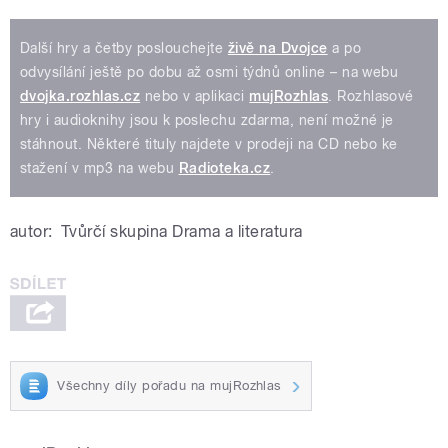
688693328798417
Další hry a četby poslouchejte
živě na Dvojce
a po
odvysílání ještě po dobu až osmi týdnů online – na webu
dvojka.rozhlas.cz
nebo v aplikaci
mujRozhlas
. Rozhlasové
hry i audioknihy jsou k poslechu zdarma, není možné je
stáhnout. Některé tituly najdete v prodeji na CD nebo ke
stažení v mp3 na webu
Radioteka.cz
.
autor:
Tvůrčí skupina Drama a literatura
Všechny díly pořadu na mujRozhlas