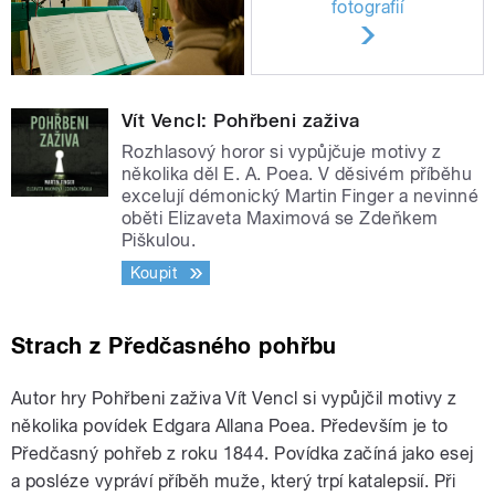
fotografií
Vít Vencl: Pohřbeni zaživa
Rozhlasový horor si vypůjčuje motivy z
několika děl E. A. Poea. V děsivém příběhu
excelují démonický Martin Finger a nevinné
oběti Elizaveta Maximová se Zdeňkem
Piškulou.
Koupit
Strach z Předčasného pohřbu
Autor hry Pohřbeni zaživa Vít Vencl si vypůjčil motivy z
několika povídek Edgara Allana Poea. Především je to
Předčasný pohřeb z roku 1844. Povídka začíná jako esej
a posléze vypráví příběh muže, který trpí katalepsií. Při