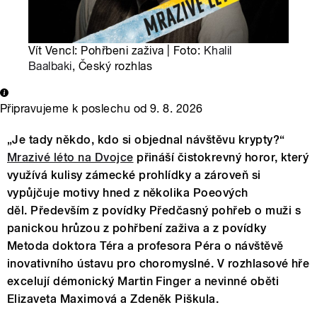
Vít Vencl: Pohřbeni zaživa | Foto:
Khalil
Baalbaki
, Český rozhlas
Připravujeme k poslechu od
9. 8. 2026
„Je tady někdo, kdo si objednal návštěvu krypty?“
Mrazivé léto na Dvojce
přináší čistokrevný horor, který
využívá kulisy zámecké prohlídky a zároveň si
vypůjčuje motivy hned z několika Poeových
děl. Především z povídky Předčasný pohřeb o muži s
panickou hrůzou z pohřbení zaživa a z povídky
Metoda doktora Téra a profesora Péra o návštěvě
inovativního ústavu pro choromyslné. V rozhlasové hře
excelují démonický Martin Finger a nevinné oběti
Elizaveta Maximová a Zdeněk Piškula.