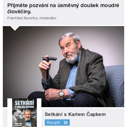
Přijměte pozvání na úsměvný doušek moudré
člověčiny.
František Novotný, moderátor
Setkání s Karlem Čapkem
Koupit