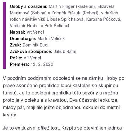
Osoby a obsazení:
Martin Finger (kastelán), Elizaveta
Maximová (Sabina) a Zdeněk Piškula (Robert), v dalších
rolích návštěvníků Libuše Šplíchalová, Karolína Půčková,
Vladimír Hrabal a Petr Šplíchal
Napsal:
Vít Vencl
Dramaturgie:
Martin Velíšek
Zvuk:
Dominik Budil
Zvuková spolupráce:
Jakub Rataj
Režie:
Vít Vencl
Premiéra:
13. 2. 2022
V pozdním podzimním odpoledni se na zámku Hroby po
právě skončené prohlídce loučí kastelán se skupinou
turistů. Je to poslední prohlídka této sezóny a možná
proto je v obleku a s kravatou. Dva účastnici exkurze,
mladý pár, mají ale ještě objednanou exkursi do místní
krypty.
Je to exkluzivní příležitost. Krypta se otevírá jen jednou