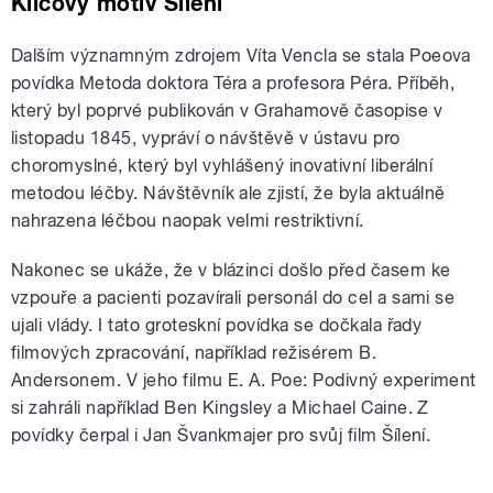
Klíčový motiv Šílení
Dalším významným zdrojem Víta Vencla se stala Poeova
povídka Metoda doktora Téra a profesora Péra. Příběh,
který byl poprvé publikován v Grahamově časopise v
listopadu 1845, vypráví o návštěvě v ústavu pro
choromyslné, který byl vyhlášený inovativní liberální
metodou léčby. Návštěvník ale zjistí, že byla aktuálně
nahrazena léčbou naopak velmi restriktivní.
Nakonec se ukáže, že v blázinci došlo před časem ke
vzpouře a pacienti pozavírali personál do cel a sami se
ujali vlády. I tato groteskní povídka se dočkala řady
filmových zpracování, například režisérem B.
Andersonem. V jeho filmu E. A. Poe: Podivný experiment
si zahráli například Ben Kingsley a Michael Caine. Z
povídky čerpal i Jan Švankmajer pro svůj film Šílení.