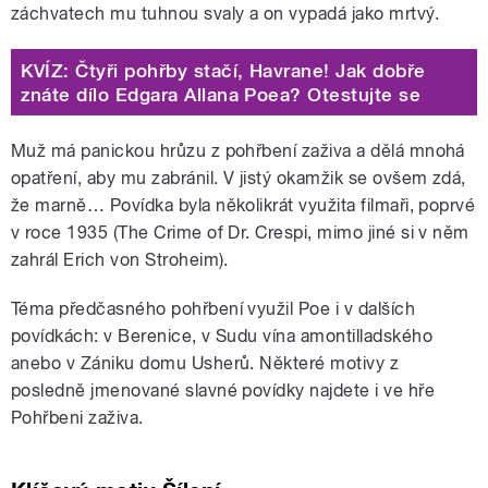
záchvatech mu tuhnou svaly a on vypadá jako mrtvý.
KVÍZ: Čtyři pohřby stačí, Havrane! Jak dobře
znáte dílo Edgara Allana Poea? Otestujte se
Muž má panickou hrůzu z pohřbení zaživa a dělá mnohá
opatření, aby mu zabránil. V jistý okamžik se ovšem zdá,
že marně… Povídka byla několikrát využita filmaři, poprvé
v roce 1935 (The Crime of Dr. Crespi, mimo jiné si v něm
zahrál Erich von Stroheim).
Téma předčasného pohřbení využil Poe i v dalších
povídkách: v Berenice, v Sudu vína amontilladského
anebo v Zániku domu Usherů. Některé motivy z
posledně jmenované slavné povídky najdete i ve hře
Pohřbeni zaživa.