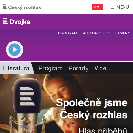
Přejít k hlavnímu obsahu
MENU
ŽIVĚ
PROGRAM
AUDIOARCHIV
KAMERY
Literatura
Program
Pořady
Více
…