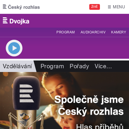
Přejít k hlavnímu obsahu
MENU
ŽIVĚ
PROGRAM
AUDIOARCHIV
KAMERY
Vzdělávání
Program
Pořady
Více
…