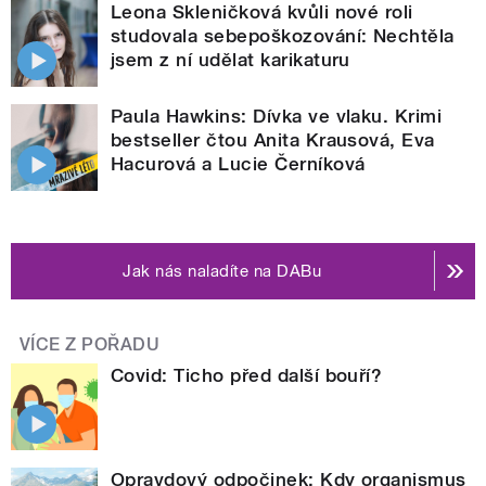
Leona Skleničková kvůli nové roli
studovala sebepoškozování: Nechtěla
jsem z ní udělat karikaturu
Paula Hawkins: Dívka ve vlaku. Krimi
bestseller čtou Anita Krausová, Eva
Hacurová a Lucie Černíková
Jak nás naladíte na DABu
VÍCE Z POŘADU
Covid: Ticho před další bouří?
Opravdový odpočinek: Kdy organismus