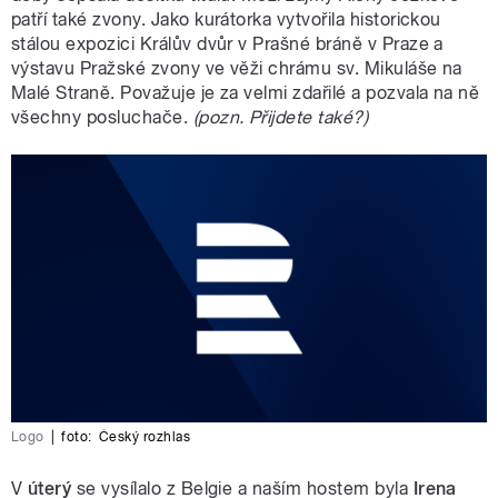
patří také zvony. Jako kurátorka vytvořila historickou
stálou expozici Králův dvůr v Prašné bráně v Praze a
výstavu Pražské zvony ve věži chrámu sv. Mikuláše na
Malé Straně. Považuje je za velmi zdařilé a pozvala na ně
všechny posluchače.
(pozn. Přijdete také?)
Logo
|
foto:
Český rozhlas
V
úterý
se vysílalo z Belgie a naším hostem byla
Irena