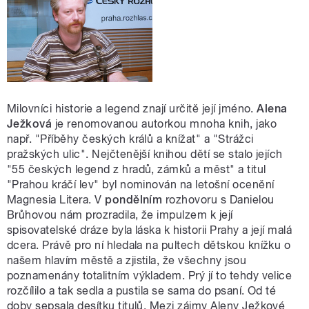
Milovníci historie a legend znají určitě její jméno.
Alena
Ježková
je renomovanou autorkou mnoha knih, jako
např. "Příběhy českých králů a knížat" a "Strážci
pražských ulic". Nejčtenější knihou dětí se stalo jejích
"55 českých legend z hradů, zámků a měst" a titul
"Prahou kráčí lev" byl nominován na letošní ocenění
Magnesia Litera. V
pondělním
rozhovoru s Danielou
Brůhovou nám prozradila, že impulzem k její
spisovatelské dráze byla láska k historii Prahy a její malá
dcera. Právě pro ní hledala na pultech dětskou knížku o
našem hlavím městě a zjistila, že všechny jsou
poznamenány totalitním výkladem. Prý jí to tehdy velice
rozčílilo a tak sedla a pustila se sama do psaní. Od té
doby sepsala desítku titulů. Mezi zájmy Aleny Ježkové