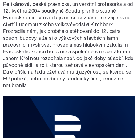
Pelikánová,
česká právnička, univerzitní profesorka a od
12. května 2004 soudkyně Soudu prvního stupně
Evropské unie. V úvodu jsme se seznámili se zajímavou
čtvrtí Lucemburského velkovévodství Kirchberk.
Prozradila nám, jak probíhalo stěhování do 12. patra
soudní budovy a že si o výškových stavbách tamní
pracovníci myslí své. Provedla nás hlubokým zákulisím
Evropského soudního dvora a společně s moderátorem
Janem Křelinou rozebírala např. od jaké doby působí, kde
původně sídlil a roli, kterou sehrává v evropském dění.
Dále přišla na řadu ožehavá multijazyčnost, se kterou se
EU potýká, nebo nezbedný úřednický šiml, jemuž se
neubránila.