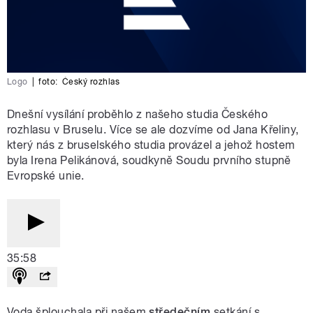
Logo
|
foto:
Český rozhlas
Dnešní vysílání proběhlo z našeho studia Českého
rozhlasu v Bruselu. Více se ale dozvíme od Jana Křeliny,
který nás z bruselského studia provázel a jehož hostem
byla Irena Pelikánová, soudkyně Soudu prvního stupně
Evropské unie.
35:58
Voda šplouchala při našem
středečním
setkání s