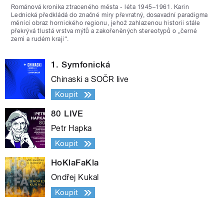
Románová kronika ztraceného města - léta 1945–1961. Karin
Lednická předkládá do značné míry převratný, dosavadní paradigma
měnící obraz hornického regionu, jehož zahlazenou historii stále
překrývá tlustá vrstva mýtů a zakořeněných stereotypů o „černé
zemi a rudém kraji“.
1. Symfonická
Chinaski a SOČR live
Koupit
80 LIVE
Petr Hapka
Koupit
HoKlaFaKla
Ondřej Kukal
Koupit