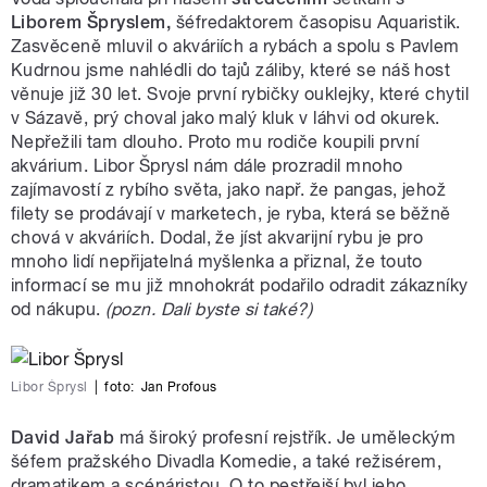
Liborem Špryslem,
šéfredaktorem časopisu Aquaristik.
Zasvěceně mluvil o akváriích a rybách a spolu s Pavlem
Kudrnou jsme nahlédli do tajů záliby, které se náš host
věnuje již 30 let. Svoje první rybičky ouklejky, které chytil
v Sázavě, prý choval jako malý kluk v láhvi od okurek.
Nepřežili tam dlouho. Proto mu rodiče koupili první
akvárium. Libor Šprysl nám dále prozradil mnoho
zajímavostí z rybího světa, jako např. že pangas, jehož
filety se prodávají v marketech, je ryba, která se běžně
chová v akváriích. Dodal, že jíst akvarijní rybu je pro
mnoho lidí nepřijatelná myšlenka a přiznal, že touto
informací se mu již mnohokrát podařilo odradit zákazníky
od nákupu.
(pozn. Dali byste si také?)
Libor Šprysl
|
foto:
Jan Profous
David Jařab
má široký profesní rejstřík. Je uměleckým
šéfem pražského Divadla Komedie, a také režisérem,
dramatikem a scénáristou. O to pestřejší byl jeho