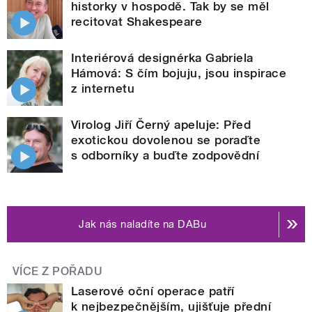
historky v hospodě. Tak by se měl
recitovat Shakespeare
Interiérová designérka Gabriela
Hámová: S čím bojuju, jsou inspirace
z internetu
Virolog Jiří Černý apeluje: Před
exotickou dovolenou se poraďte
s odborníky a buďte zodpovědní
Jak nás naladíte na DABu
VÍCE Z POŘADU
Laserové oční operace patří
k nejbezpečnějším, ujišťuje přední