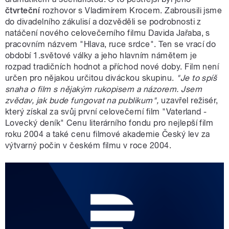
čtvrteční
rozhovor s Vladimírem Krocem. Zabrousili jsme
do divadelního zákulisí a dozvěděli se podrobnosti z
natáčení nového celovečerního filmu Davida Jařaba, s
pracovním názvem "Hlava, ruce srdce". Ten se vrací do
období 1.světové války a jeho hlavním námětem je
rozpad tradičních hodnot a příchod nové doby. Film není
určen pro nějakou určitou diváckou skupinu.
"Je to spíš
snaha o film s nějakým rukopisem a názorem. Jsem
zvědav, jak bude fungovat na publikum",
uzavřel režisér,
který získal za svůj první celovečerní film "Vaterland -
Lovecký deník" Cenu literárního fondu pro nejlepší film
roku 2004 a také cenu filmové akademie Český lev za
výtvarný počin v českém filmu v roce 2004.