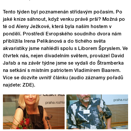
Tento týden byl poznamenán střídavým počasím. Po
jaké knize sáhnout, když venku právě prší? Možná po
té od Aleny Ježkové, která byla naším hostem v
pondělí. Prostředí Evropského soudního dvora nám
přiblížila Irena Pelikánová a do tichého světa
akvaristiky jsme nahlédli spolu s Liborem Špryslem. Ve
čtvrtek nás, nejen divadelním světem, provázel David
Jařab a na závěr týdne jsme se vydali do Štramberka
na setkání s místním patriotem Vladimírem Baarem.
Více se dozvíte uvnitř článku (audio záznamy pořadů
najdete: ZDE).