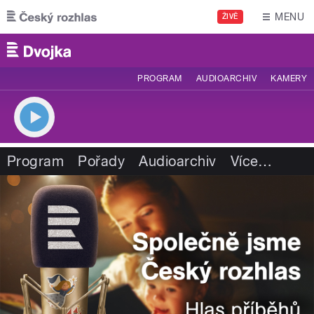
Přejít k hlavnímu obsahu
MENU
ŽIVĚ
PROGRAM
AUDIOARCHIV
KAMERY
Program
Pořady
Audioarchiv
Více
…