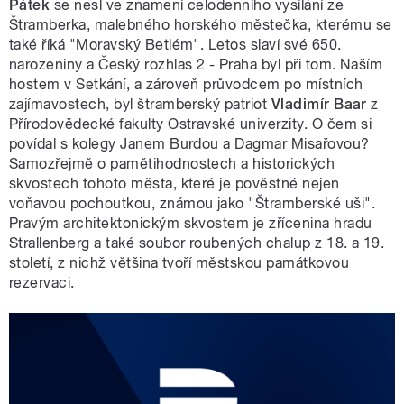
Pátek
se nesl ve znamení celodenního vysílání ze
Štramberka, malebného horského městečka, kterému se
také říká "Moravský Betlém". Letos slaví své 650.
narozeniny a Český rozhlas 2 - Praha byl při tom. Naším
hostem v Setkání, a zároveň průvodcem po místních
zajímavostech, byl štramberský patriot
Vladimír Baar
z
Přírodovědecké fakulty Ostravské univerzity. O čem si
povídal s kolegy Janem Burdou a Dagmar Misařovou?
Samozřejmě o pamětihodnostech a historických
skvostech tohoto města, které je pověstné nejen
voňavou pochoutkou, známou jako "Štramberské uši".
Pravým architektonickým skvostem je zřícenina hradu
Strallenberg a také soubor roubených chalup z 18. a 19.
století, z nichž většina tvoří městskou památkovou
rezervaci.