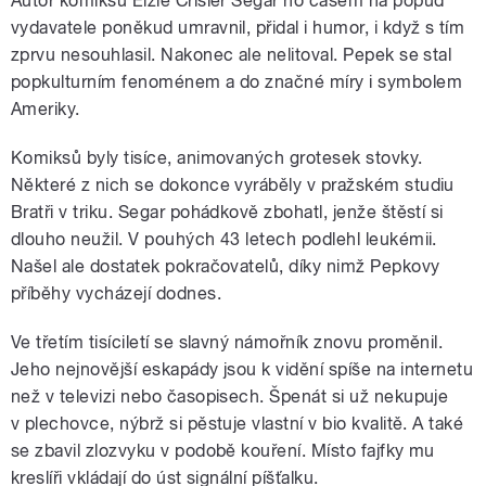
Autor komiksu Elzie Crisler Segar ho časem na popud
vydavatele poněkud umravnil, přidal i humor, i když s tím
zprvu nesouhlasil. Nakonec ale nelitoval. Pepek se stal
popkulturním fenoménem a do značné míry i symbolem
Ameriky.
Komiksů byly tisíce, animovaných grotesek stovky.
Některé z nich se dokonce vyráběly v pražském studiu
Bratři v triku. Segar pohádkově zbohatl, jenže štěstí si
dlouho neužil. V pouhých 43 letech podlehl leukémii.
Našel ale dostatek pokračovatelů, díky nimž Pepkovy
příběhy vycházejí dodnes.
Ve třetím tisíciletí se slavný námořník znovu proměnil.
Jeho nejnovější eskapády jsou k vidění spíše na internetu
než v televizi nebo časopisech. Špenát si už nekupuje
v plechovce, nýbrž si pěstuje vlastní v bio kvalitě. A také
se zbavil zlozvyku v podobě kouření. Místo fajfky mu
kreslíři vkládají do úst signální píšťalku.