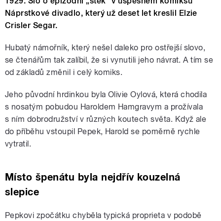
1929. Šlo o epizodní „štěk“ v úspěšném komiksu
Náprstkové divadlo, který už deset let kreslil Elzie
Crisler Segar.
Hubatý námořník, který nešel daleko pro ostřejší slovo,
se čtenářům tak zalíbil, že si vynutili jeho návrat. A tím se
od základů změnil i celý komiks.
Jeho původní hrdinkou byla Olivie Oylová, která chodila
s nosatým pobudou Haroldem Hamgravym a prožívala
s ním dobrodružství v různých koutech světa. Když ale
do příběhu vstoupil Pepek, Harold se poměrně rychle
vytratil.
Místo špenátu byla nejdřív kouzelná
slepice
Pepkovi zpočátku chyběla typická proprieta v podobě