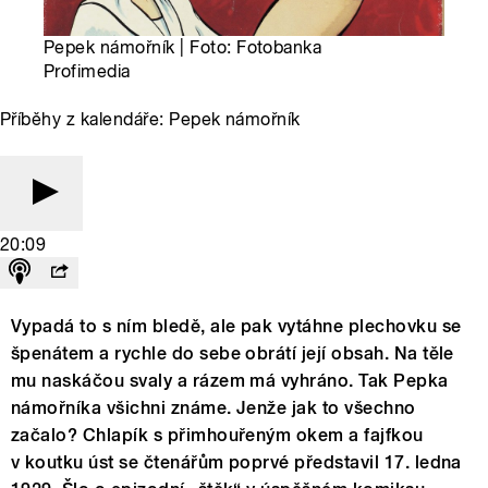
Pepek námořník | Foto: Fotobanka
Profimedia
Příběhy z kalendáře: Pepek námořník
20:09
Vypadá to s ním bledě, ale pak vytáhne plechovku se
špenátem a rychle do sebe obrátí její obsah. Na těle
mu naskáčou svaly a rázem má vyhráno. Tak Pepka
námořníka všichni známe. Jenže jak to všechno
začalo? Chlapík s přimhouřeným okem a fajfkou
v koutku úst se čtenářům poprvé představil 17. ledna