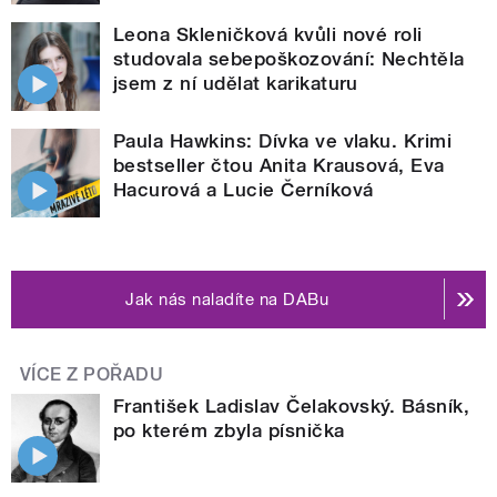
Leona Skleničková kvůli nové roli
studovala sebepoškozování: Nechtěla
jsem z ní udělat karikaturu
Paula Hawkins: Dívka ve vlaku. Krimi
bestseller čtou Anita Krausová, Eva
Hacurová a Lucie Černíková
Jak nás naladíte na DABu
VÍCE Z POŘADU
František Ladislav Čelakovský. Básník,
po kterém zbyla písnička