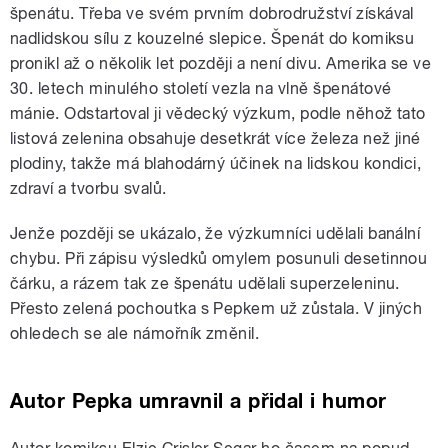
špenátu. Třeba ve svém prvním dobrodružství získával
nadlidskou sílu z kouzelné slepice. Špenát do komiksu
pronikl až o několik let později a není divu. Amerika se ve
30. letech minulého století vezla na vlně špenátové
mánie. Odstartoval ji vědecký výzkum, podle něhož tato
listová zelenina obsahuje desetkrát více železa než jiné
plodiny, takže má blahodárný účinek na lidskou kondici,
zdraví a tvorbu svalů.
Jenže později se ukázalo, že výzkumníci udělali banální
chybu. Při zápisu výsledků omylem posunuli desetinnou
čárku, a rázem tak ze špenátu udělali superzeleninu.
Přesto zelená pochoutka s Pepkem už zůstala. V jiných
ohledech se ale námořník změnil.
Autor Pepka umravnil a přidal i humor