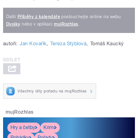
Další
Příběhy z kalendáře
poslouchejte online na webu
Dvojky
nebo v aplikaci
mujRozhlas
.
autoři:
Jan Kovařík
,
Tereza Stýblová
,
Tomáš Kaucký
Všechny díly pořadu na mujRozhlas
mujRozhlas
Hry a četby
Krimi
Pohádky
Pořady