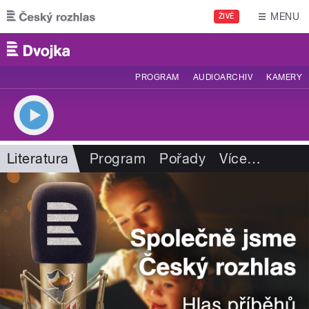
Přejít k hlavnímu obsahu
MENU
ŽIVĚ
PROGRAM
AUDIOARCHIV
KAMERY
Literatura
Program
Pořady
Více
…