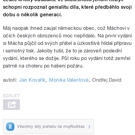
schopni rozpoznat genialitu díla, které předběhlo svoji
dobu o několik generací.
Máj naopak ihned zaujal německou obec, což Máchovi v
očích českých obrozenců moc nepřidalo. Na první vydání
si Mácha půjčil od svých přátel a úzkostlivě hlídal přípravu
i samotný tisk. Jakoby tušil, že to je zároveň poslední
vydání, kterého se dožije. Půl roku po vydání totiž zemřel
patrně na choleru po hašení požáru.
autoři:
Jan Kovařík
,
Monika Valentová
,
Ondřej David
Všechny díly pořadu na mujRozhlas