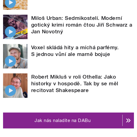
Miloš Urban: Sedmikostelí. Moderní
gotický krimi román čtou Jiří Schwarz a
Jan Novotný
Voxel skládá hity a míchá parfémy.
S jednou vůní ale marně bojuje
Robert Mikluš v roli Othella: Jako
historky v hospodě. Tak by se měl
recitovat Shakespeare
Jak nás naladíte na DABu