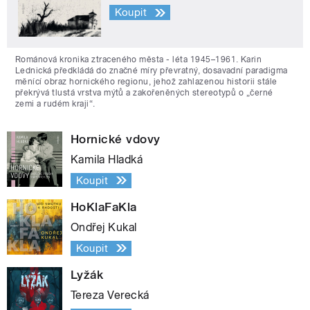
Koupit
Románová kronika ztraceného města - léta 1945–1961. Karin
Lednická předkládá do značné míry převratný, dosavadní paradigma
měnící obraz hornického regionu, jehož zahlazenou historii stále
překrývá tlustá vrstva mýtů a zakořeněných stereotypů o „černé
zemi a rudém kraji“.
Hornické vdovy
Kamila Hladká
Koupit
HoKlaFaKla
Ondřej Kukal
Koupit
Lyžák
Tereza Verecká