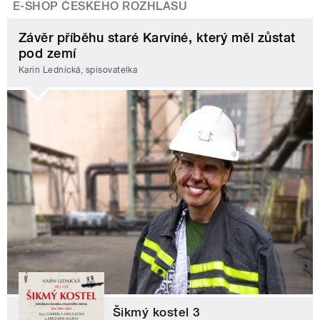
E-SHOP ČESKÉHO ROZHLASU
Závěr příběhu staré Karviné, který měl zůstat
pod zemí
Karin Lednická, spisovatelka
Šikmý kostel 3