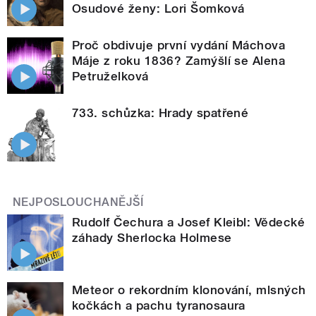
Osudové ženy: Lori Šomková
Proč obdivuje první vydání Máchova
Máje z roku 1836? Zamýšlí se Alena
Petruželková
733. schůzka: Hrady spatřené
NEJPOSLOUCHANĚJŠÍ
Rudolf Čechura a Josef Kleibl: Vědecké
záhady Sherlocka Holmese
Meteor o rekordním klonování, mlsných
kočkách a pachu tyranosaura