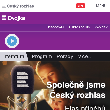
Přejít k hlavnímu obsahu
MENU
ŽIVĚ
PROGRAM
AUDIOARCHIV
KAMERY
Literatura
Program
Pořady
Více
…