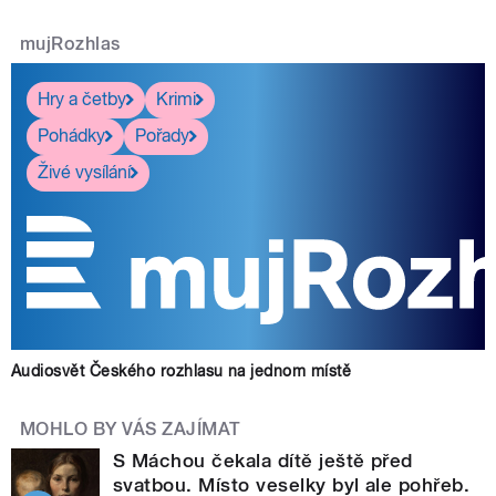
mujRozhlas
Hry a četby
Krimi
Pohádky
Pořady
Živé vysílání
Audiosvět Českého rozhlasu na jednom místě
MOHLO BY VÁS ZAJÍMAT
S Máchou čekala dítě ještě před
svatbou. Místo veselky byl ale pohřeb.