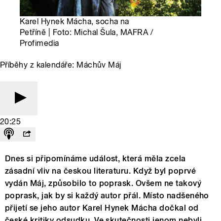
Karel Hynek Mácha, socha na
Petříně | Foto: Michal Šula, MAFRA /
Profimedia
Příběhy z kalendáře: Máchův Máj
20:25
Dnes si připomínáme událost, která měla zcela
zásadní vliv na českou literaturu. Když byl poprvé
vydán Máj, způsobilo to poprask. Ovšem ne takový
poprask, jak by si každý autor přál. Místo nadšeného
přijetí se jeho autor Karel Hynek Mácha dočkal od
české kritiky odsudku. Ve skutečnosti jenom nebyli