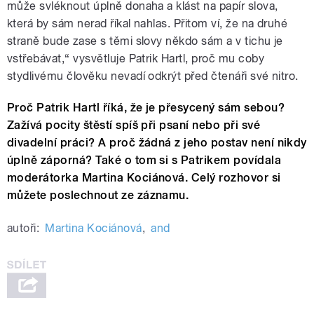
může svléknout úplně donaha a klást na papír slova,
která by sám nerad říkal nahlas. Přitom ví, že na druhé
straně bude zase s těmi slovy někdo sám a v tichu je
vstřebávat,“ vysvětluje Patrik Hartl, proč mu coby
stydlivému člověku nevadí odkrýt před čtenáři své nitro.
Proč Patrik Hartl říká, že je přesycený sám sebou?
Zažívá pocity štěstí spíš při psaní nebo při své
divadelní práci? A proč žádná z jeho postav není nikdy
úplně záporná? Také o tom si s Patrikem povídala
moderátorka Martina Kociánová. Celý rozhovor si
můžete poslechnout ze záznamu.
autoři:
Martina Kociánová
,
and