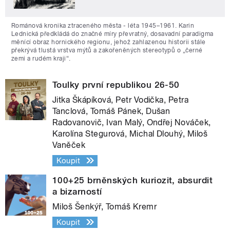
Románová kronika ztraceného města - léta 1945–1961. Karin
Lednická předkládá do značné míry převratný, dosavadní paradigma
měnící obraz hornického regionu, jehož zahlazenou historii stále
překrývá tlustá vrstva mýtů a zakořeněných stereotypů o „černé
zemi a rudém kraji“.
Toulky první republikou 26-50
Jitka Škápíková, Petr Vodička, Petra
Tanclová, Tomáš Pánek, Dušan
Radovanovič, Ivan Malý, Ondřej Nováček,
Karolína Stegurová, Michal Dlouhý, Miloš
Vaněček
Koupit
100+25 brněnských kuriozit, absurdit
a bizarností
Miloš Šenkýř, Tomáš Kremr
Koupit