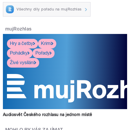
Všechny díly pořadu na mujRozhlas
mujRozhlas
Hry a četby
Krimi
Pohádky
Pořady
Živé vysílání
Audiosvět Českého rozhlasu na jednom místě
MOHLO BY VÁS ZAJÍMAT