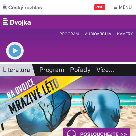
Přejít k hlavnímu obsahu
MENU
ŽIVĚ
PROGRAM
AUDIOARCHIV
KAMERY
Literatura
Program
Pořady
Více
…