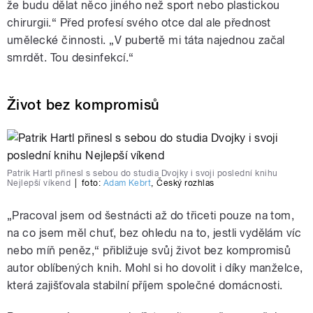
že budu dělat něco jiného než sport nebo plastickou
chirurgii.“ Před profesí svého otce dal ale přednost
umělecké činnosti. „V pubertě mi táta najednou začal
smrdět. Tou desinfekcí.“
Život bez kompromisů
Patrik Hartl přinesl s sebou do studia Dvojky i svoji poslední knihu
Nejlepší víkend
|
foto:
Adam Kebrt
,
Český rozhlas
„Pracoval jsem od šestnácti až do třiceti pouze na tom,
na co jsem měl chuť, bez ohledu na to, jestli vydělám víc
nebo míň peněz,“ přibližuje svůj život bez kompromisů
autor oblíbených knih. Mohl si ho dovolit i díky manželce,
která zajišťovala stabilní příjem společné domácnosti.