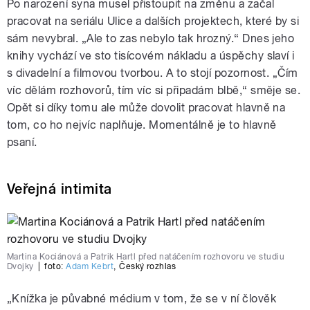
Po narození syna musel přistoupit na změnu a začal
pracovat na seriálu Ulice a dalších projektech, které by si
sám nevybral. „Ale to zas nebylo tak hrozný.“ Dnes jeho
knihy vychází ve sto tisícovém nákladu a úspěchy slaví i
s divadelní a filmovou tvorbou. A to stojí pozornost. „Čím
víc dělám rozhovorů, tím víc si připadám blbě,“ směje se.
Opět si díky tomu ale může dovolit pracovat hlavně na
tom, co ho nejvíc naplňuje. Momentálně je to hlavně
psaní.
Veřejná intimita
Martina Kociánová a Patrik Hartl před natáčením rozhovoru ve studiu
Dvojky
|
foto:
Adam Kebrt
,
Český rozhlas
„Knížka je půvabné médium v tom, že se v ní člověk