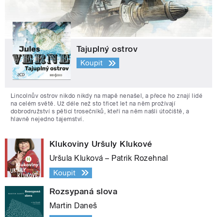
Tajuplný ostrov
Koupit
Lincolnův ostrov nikdo nikdy na mapě nenašel, a přece ho znají lidé
na celém světě. Už déle než sto třicet let na něm prožívají
dobrodružství s pěticí trosečníků, kteří na něm našli útočiště, a
hlavně nejedno tajemství.
Klukoviny Uršuly Klukové
Uršula Kluková – Patrik Rozehnal
Koupit
Rozsypaná slova
Martin Daneš