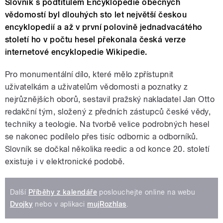
Slovník s podtitulem Encyklopedie obecných
vědomostí byl dlouhých sto let největší českou
encyklopedií a až v první polovině jednadvacátého
století ho v počtu hesel překonala česká verze
internetové encyklopedie Wikipedie.
Pro monumentální dílo, které mělo zpřístupnit
uživatelkám a uživatelům vědomosti a poznatky z
nejrůznějších oborů, sestavil pražský nakladatel Jan Otto
redakční tým, složený z předních zástupců české vědy,
techniky a teologie. Na tvorbě velice podrobných hesel
se nakonec podílelo přes tisíc odbornic a odborníků.
Slovník se dočkal několika reedic a od konce 20. století
existuje i v elektronické podobě.
Další
Příběhy z kalendáře
poslouchejte online na webu
Dvojky
nebo v aplikaci
mujRozhlas
.