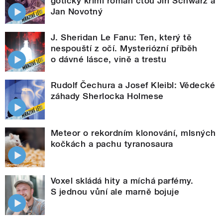
gotický krimi román čtou Jiří Schwarz a
Jan Novotný
J. Sheridan Le Fanu: Ten, který tě
nespouští z očí. Mysteriózní příběh
o dávné lásce, vině a trestu
Rudolf Čechura a Josef Kleibl: Vědecké
záhady Sherlocka Holmese
Meteor o rekordním klonování, mlsných
kočkách a pachu tyranosaura
Voxel skládá hity a míchá parfémy.
S jednou vůní ale marně bojuje