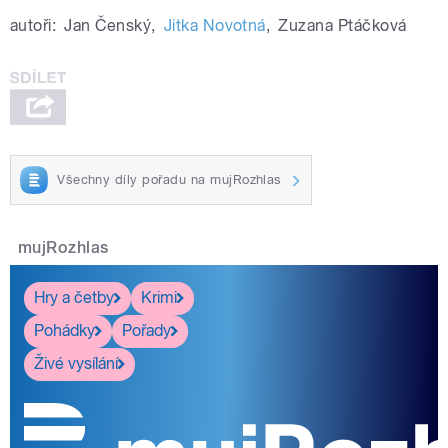
autoři:
Jan Čenský
,
Jitka Novotná
,
Zuzana Ptáčková
Všechny díly pořadu na mujRozhlas
mujRozhlas
Hry a četby
Krimi
Pohádky
Pořady
Živé vysílání