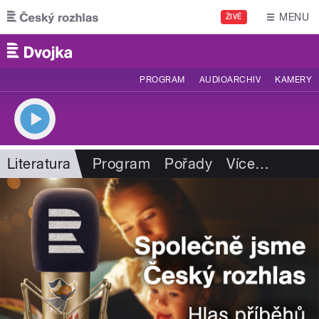
Přejít k hlavnímu obsahu
MENU
ŽIVĚ
PROGRAM
AUDIOARCHIV
KAMERY
Literatura
Program
Pořady
Více
…