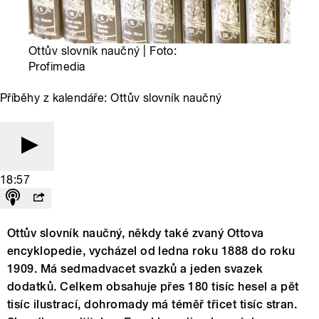
Ottův slovník naučný | Foto:
Profimedia
Příběhy z kalendáře: Ottův slovník naučný
18:57
Ottův slovník naučný, někdy také zvaný Ottova
encyklopedie, vycházel od ledna roku 1888 do roku
1909. Má sedmadvacet svazků a jeden svazek
dodatků. Celkem obsahuje přes 180 tisíc hesel a pět
tisíc ilustrací, dohromady má téměř třicet tisíc stran.