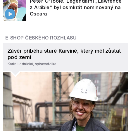
Peter O'Toole. Legendární „Lawrence
z Arábie“ byl osmkrát nominovaný na
Oscara
E-SHOP ČESKÉHO ROZHLASU
Závěr příběhu staré Karviné, který měl zůstat
pod zemí
Karin Lednická, spisovatelka