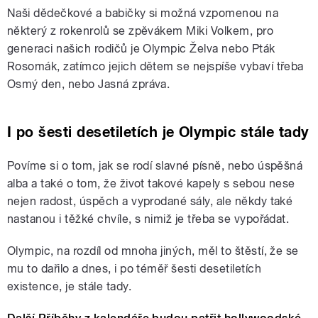
Naši dědečkové a babičky si možná vzpomenou na
některý z rokenrolů se zpěvákem Miki Volkem, pro
generaci našich rodičů je Olympic Želva nebo Pták
Rosomák, zatímco jejich dětem se nejspíše vybaví třeba
Osmý den, nebo Jasná zpráva.
I po šesti desetiletích je Olympic stále tady
Povíme si o tom, jak se rodí slavné písně, nebo úspěšná
alba a také o tom, že život takové kapely s sebou nese
nejen radost, úspěch a vyprodané sály, ale někdy také
nastanou i těžké chvíle, s nimiž je třeba se vypořádat.
Olympic, na rozdíl od mnoha jiných, měl to štěstí, že se
mu to dařilo a dnes, i po téměř šesti desetiletích
existence, je stále tady.