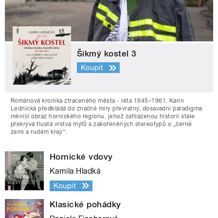
Šikmý kostel 3
Koupit
Románová kronika ztraceného města - léta 1945–1961. Karin
Lednická předkládá do značné míry převratný, dosavadní paradigma
měnící obraz hornického regionu, jehož zahlazenou historii stále
překrývá tlustá vrstva mýtů a zakořeněných stereotypů o „černé
zemi a rudém kraji“.
Hornické vdovy
Kamila Hladká
Koupit
Klasické pohádky