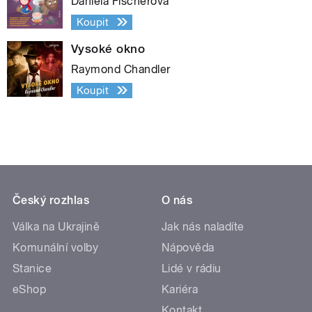
Daniela Fischerová
Koupit
Vysoké okno
Raymond Chandler
Koupit
Český rozhlas
O nás
Válka na Ukrajině
Jak nás naladíte
Komunální volby
Nápověda
Stanice
Lidé v rádiu
eShop
Kariéra
Kontakt