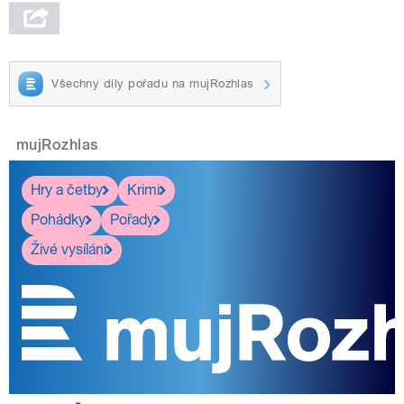
Všechny díly pořadu na mujRozhlas
mujRozhlas
Hry a četby
Krimi
Pohádky
Pořady
Živé vysílání