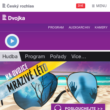
Přejít k hlavnímu obsahu
MENU
ŽIVĚ
PROGRAM
AUDIOARCHIV
KAMERY
Hudba
Program
Pořady
Více
…