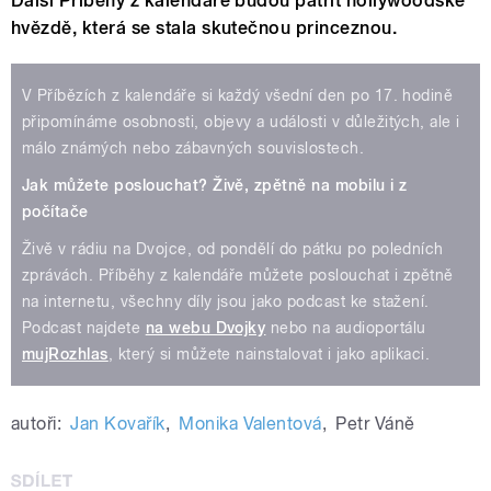
Další Příběhy z kalendáře budou patřit hollywoodské
hvězdě, která se stala skutečnou princeznou.
V Příbězích z kalendáře si každý všední den po 17. hodině
připomínáme osobnosti, objevy a události v důležitých, ale i
málo známých nebo zábavných souvislostech.
Jak můžete poslouchat?
Živě, zpětně na mobilu i z
počítače
Živě v rádiu na Dvojce, od pondělí do pátku po poledních
zprávách. Příběhy z kalendáře můžete poslouchat i zpětně
na internetu, všechny díly jsou jako podcast ke stažení.
Podcast najdete
na webu Dvojky
nebo na audioportálu
mujRozhlas
, který si můžete nainstalovat i jako aplikaci.
autoři:
Jan Kovařík
,
Monika Valentová
,
Petr Váně