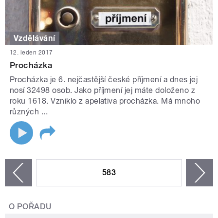
Vzdělávání
12. leden 2017
Procházka
Procházka je 6. nejčastější české příjmení a dnes jej
nosí 32498 osob. Jako příjmení jej máte doloženo z
roku 1618. Vzniklo z apelativa procházka. Má mnoho
různých ...
STRÁNKY
583
n
zí
O POŘADU