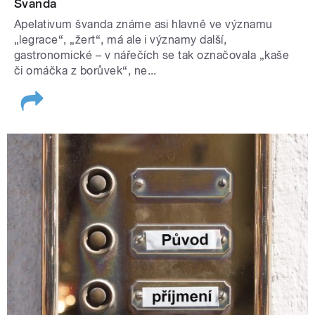
Švanda
Apelativum švanda známe asi hlavně ve významu
„legrace“, „žert“, má ale i významy další,
gastronomické – v nářečích se tak označovala „kaše
či omáčka z borůvek“, ne...