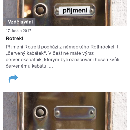
Vzdělávání
17. leden 2017
Rotrekl
Příjmení Rotrekl pochází z německého Rothröckel, tj.
„červený kabátek“. V češtině máte výraz
červenokabátník, kterým byli označováni husaři kvůli
červenému kabátu, ...