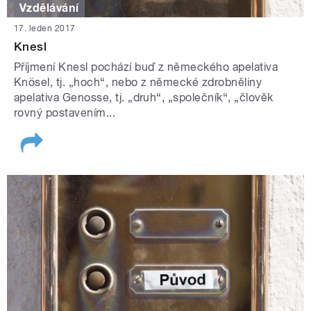
Vzdělávání
17. leden 2017
Knesl
Příjmení Knesl pochází buď z německého apelativa
Knösel, tj. „hoch“, nebo z německé zdrobněliny
apelativa Genosse, tj. „druh“, „společník“, „člověk
rovný postavením...