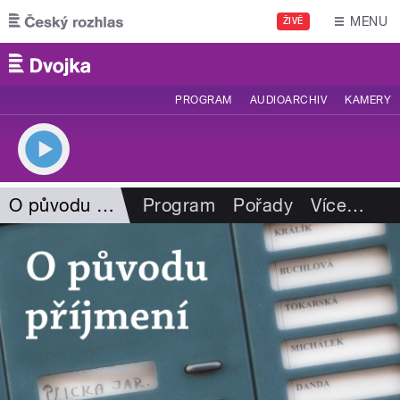
Přejít k hlavnímu obsahu
MENU
ŽIVĚ
PROGRAM
AUDIOARCHIV
KAMERY
O původu příjmení
Program
Pořady
Více
…