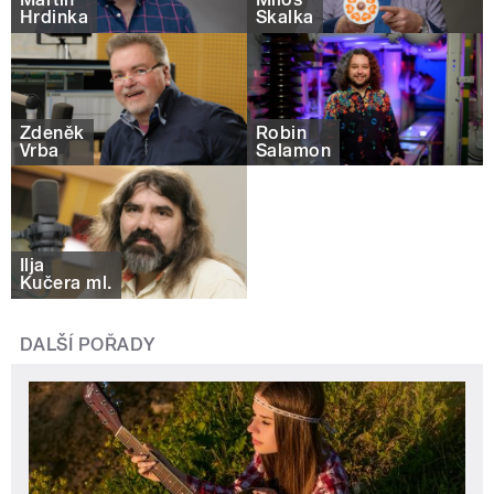
Hrdinka
Skalka
Zdeněk
Robin
Vrba
Šalamon
Ilja
Kučera ml.
DALŠÍ POŘADY