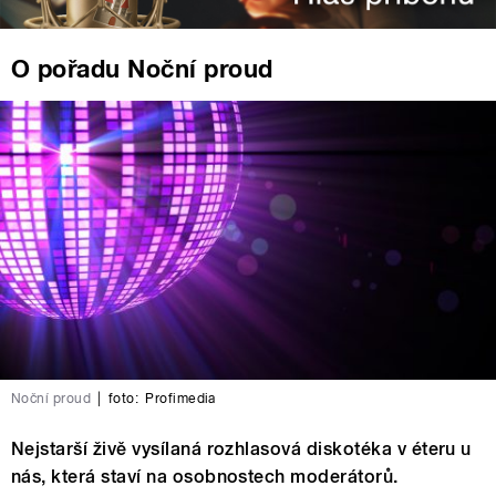
O pořadu Noční proud
Noční proud
|
foto:
Profimedia
Nejstarší živě vysílaná rozhlasová diskotéka v éteru u
nás, která staví na osobnostech moderátorů.