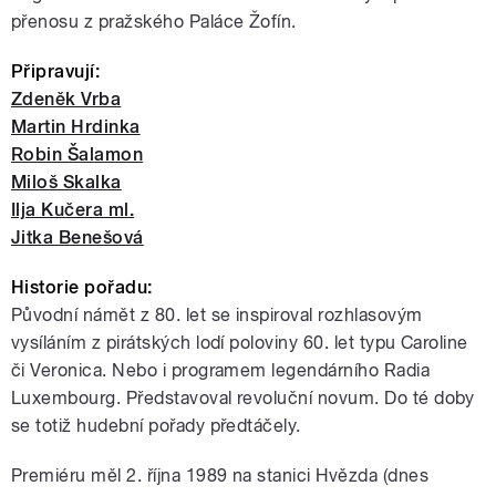
přenosu z pražského Paláce Žofín.
Připravují:
Zdeněk Vrba
Martin Hrdinka
Robin Šalamon
Miloš Skalka
Ilja Kučera ml.
Jitka Benešová
Historie pořadu:
Původní námět z 80. let se inspiroval rozhlasovým
vysíláním z pirátských lodí poloviny 60. let typu Caroline
či Veronica. Nebo i programem legendárního Radia
Luxembourg. Představoval revoluční novum. Do té doby
se totiž hudební pořady předtáčely.
Premiéru měl 2. října 1989 na stanici Hvězda (dnes