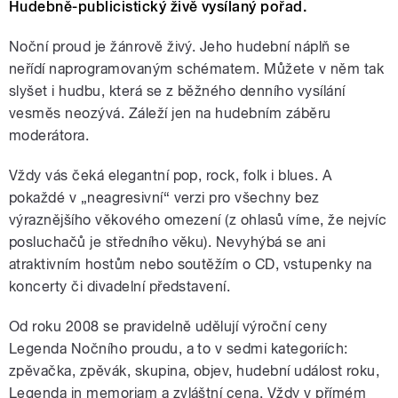
Hudebně-publicistický živě vysílaný pořad.
Noční proud je žánrově živý. Jeho hudební náplň se
neřídí naprogramovaným schématem. Můžete v něm tak
slyšet i hudbu, která se z běžného denního vysílání
vesměs neozývá. Záleží jen na hudebním záběru
moderátora.
Vždy vás čeká elegantní pop, rock, folk i blues. A
pokaždé v „neagresivní“ verzi pro všechny bez
výraznějšího věkového omezení (z ohlasů víme, že nejvíc
posluchačů je středního věku). Nevyhýbá se ani
atraktivním hostům nebo soutěžím o CD, vstupenky na
koncerty či divadelní představení.
Od roku 2008 se pravidelně udělují výroční ceny
Legenda Nočního proudu, a to v sedmi kategoriích:
zpěvačka, zpěvák, skupina, objev, hudební událost roku,
Legenda in memoriam a zvláštní cena. Vždy v přímém