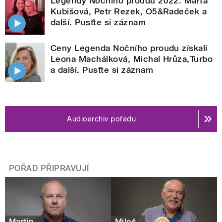
Legendy Nočního proudu 2022: Marta
Kubišová, Petr Rezek, O5&Radeček a
další. Pusťte si záznam
Ceny Legenda Nočního proudu získali
Leona Machálková, Michal Hrůza,Turbo
a další. Pusťte si záznam
Audioarchiv pořadu
POŘAD PŘIPRAVUJÍ
Martin
Miloš