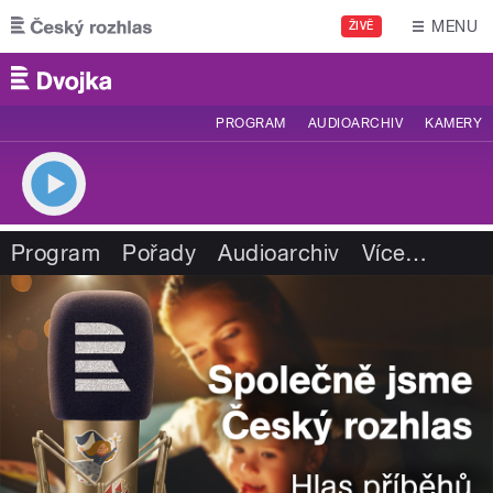
Přejít k hlavnímu obsahu
MENU
ŽIVĚ
PROGRAM
AUDIOARCHIV
KAMERY
Program
Pořady
Audioarchiv
Více
…