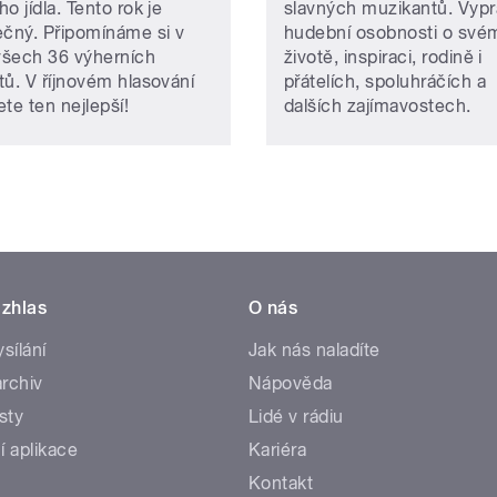
o jídla. Tento rok je
slavných muzikantů. Vypr
ečný. Připomínáme si v
hudební osobnosti o své
šech 36 výherních
životě, inspiraci, rodině i
tů. V říjnovém hlasování
přátelích, spoluhráčích a
te ten nejlepší!
dalších zajímavostech.
zhlas
O nás
ysílání
Jak nás naladíte
rchiv
Nápověda
sty
Lidé v rádiu
í aplikace
Kariéra
Kontakt