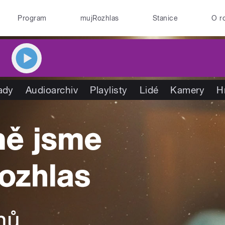
Program
mujRozhlas
Stanice
O r
ady
Audioarchiv
Playlisty
Lidé
Kamery
H