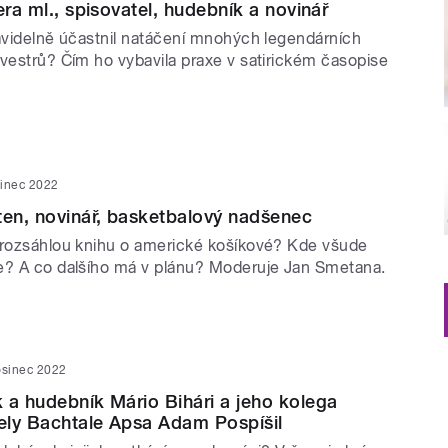
era ml., spisovatel, hudebník a novinář
ravidelně účastnil natáčení mnohých legendárních
lvestrů? Čím ho vybavila praxe v satirickém časopise
sinec 2022
ten, novinář, basketbalový nadšenec
 rozsáhlou knihu o americké košíkové? Kde všude
e? A co dalšího má v plánu? Moderuje Jan Smetana.
osinec 2022
 a hudebník Mário Bihári a jeho kolega
ely Bachtale Apsa Adam Pospíšil