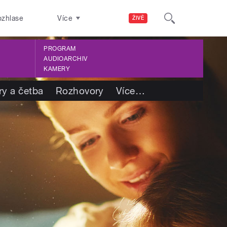
ozhlase
Více
ŽIVĚ
PROGRAM
AUDIOARCHIV
KAMERY
ry a četba
Rozhovory
Více
…