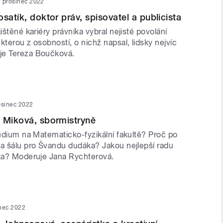
. prosinec 2022
satík, doktor práv, spisovatel a publicista
jištěné kariéry právníka vybral nejisté povolání
kterou z osobností, o nichž napsal, lidsky nejvíc
je Tereza Boučková.
osinec 2022
 Miková, sbormistryně
tudium na Matematicko-fyzikální fakultě? Proč po
la šálu pro Švandu dudáka? Jakou nejlepší radu
nka? Moderuje Jana Rychterová.
inec 2022