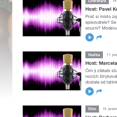
Literatura
18
Host: Pavel Ko
Proč si místo za
spisovatele? Se 
souzní? Moderu
Hudba
17. pr
Host: Marcela
Čím ji zlákalo s
nocích štrykova
dostala od tatí
Film
15. pros