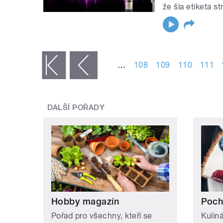
že šla etiketa s
STRÁNKY
…
108
109
110
111
« první
‹ předchozí
DALŠÍ POŘADY
Hobby magazín
Poch
Pořad pro všechny, kteří se
Kulin