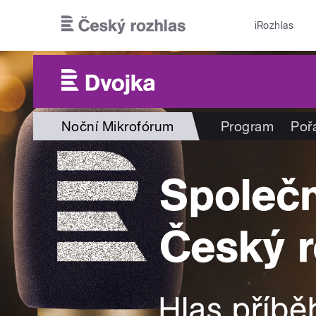
Přejít k hlavnímu obsahu
iRozhlas
Noční Mikrofórum
Program
Poř