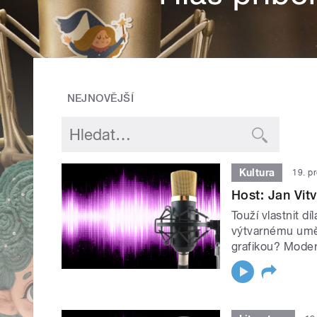
NEJNOVĚJŠÍ
Kultura
19. p
Host: Jan Vitv
Touží vlastnit dí
výtvarnému umě
grafikou? Moder