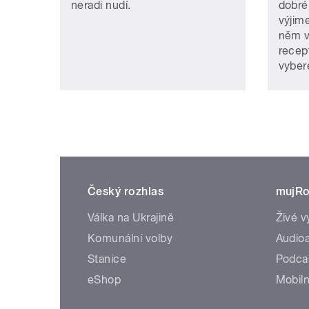
neradi nudí.
dobréh
výjim
něm v
recep
vybere
Český rozhlas
mujRo
Válka na Ukrajině
Živé v
Komunální volby
Audioa
Stanice
Podca
eShop
Mobiln