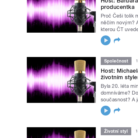
Host: Barbara
producentka
Proč Češi tolik 
něčím novým? A 
kterou ČT uved
Společnost
1
Host: Michael
životním styl
Byla 20. léta mi
domníváme? Do j
současnost? A j
Životní styl
1