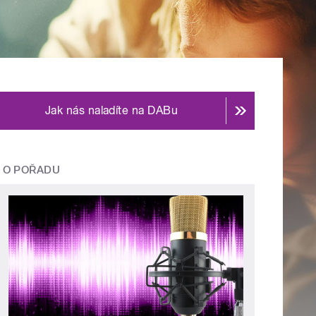
Jak nás naladíte na DABu
O POŘADU