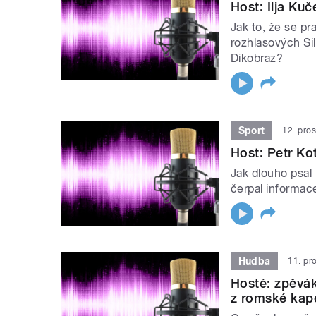
Host: Ilja Kuč
Jak to, že se p
rozhlasových Si
Dikobraz?
Sport
12. pro
Host: Petr Ko
Jak dlouho psal
čerpal informac
Hudba
11. pr
Hosté: zpěvák
z romské kap