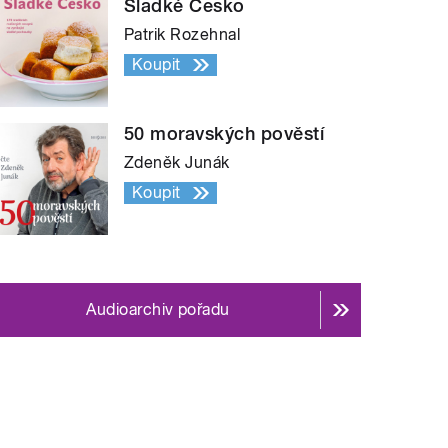
Sladké Česko
Patrik Rozehnal
Koupit
50 moravských pověstí
Zdeněk Junák
Koupit
Audioarchiv pořadu