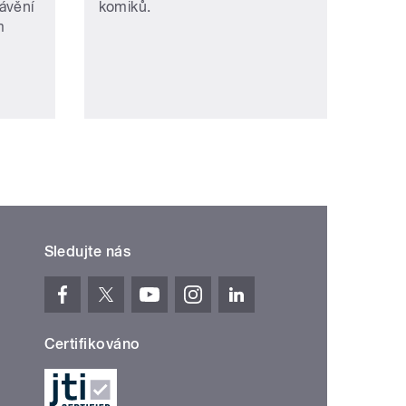
ávění
komiků.
m
Sledujte nás
Certifikováno