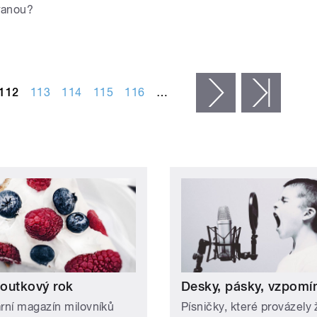
tranou?
112
113
114
115
116
…
následující ›
posled
outkový rok
Desky, pásky, vzpomí
ární magazín milovníků
Písničky, které provázely 