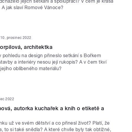
cházelo jejich setkání a spolupráci? V čem je krása
 A jak slaví Romové Vánoce?
10. prosinec 2022
orpilová, architektka
 v pohledu na design přineslo setkání s Bořkem
avby a interiéry nesou její rukopis? A v čem tkví
jejího oblíbeného materiálu?
nec 2022
pová, autorka kuchařek a knih o etiketě a
nku už ve svém dětství a co přinesl život? Platí, že
a, to si také snědla? A které chvíle byly tak obtížné,