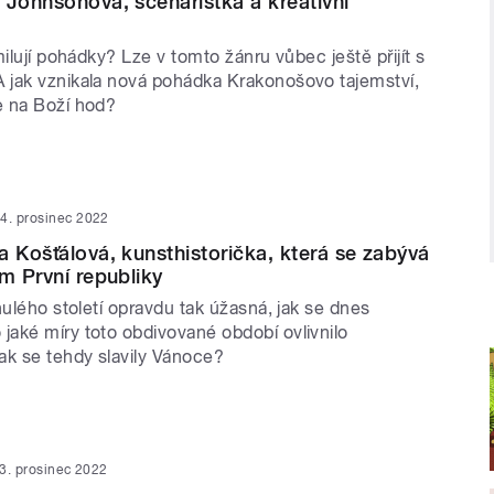
 Johnsonová, scenáristka a kreativní
milují pohádky? Lze v tomto žánru vůbec ještě přijít s
jak vznikala nová pohádka Krakonošovo tajemství,
e na Boží hod?
4. prosinec 2022
a Košťálová, kunsthistorička, která se zabývá
em První republiky
nulého století opravdu tak úžasná, jak se dnes
aké míry toto obdivované období ovlivnilo
ak se tehdy slavily Vánoce?
3. prosinec 2022