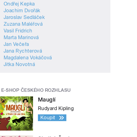
Ondřej Kepka
Joachim Dvořák
Jaroslav Sedláček
Zuzana Maléřová
Vasil Fridrich
Marta Marinová
Jan Večeřa
Jana Rychterová
Magdalena Vokáčová
Jitka Novotná
E-SHOP ČESKÉHO ROZHLASU
Mauglí
Rudyard Kipling
Koupit