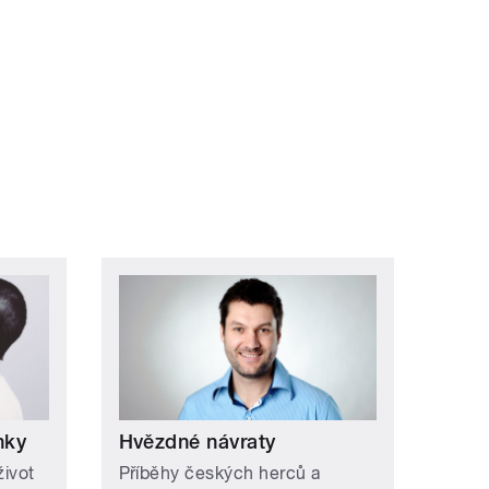
ní »
nky
Hvězdné návraty
život
Příběhy českých herců a