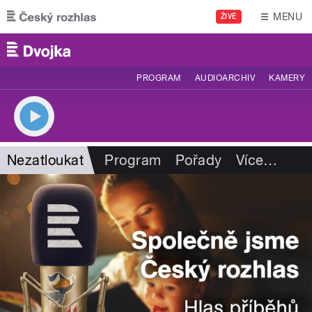
Přejít k hlavnímu obsahu
MENU
ŽIVĚ
PROGRAM
AUDIOARCHIV
KAMERY
Nezatloukat
Program
Pořady
Více
…