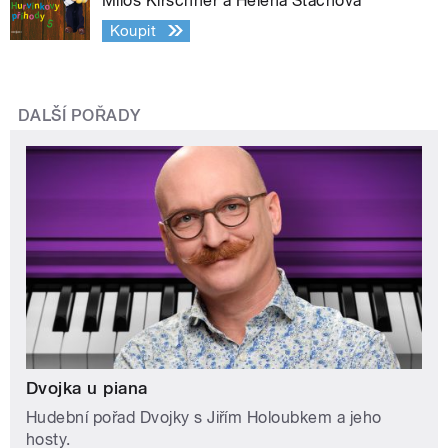
Miloš Kirschner a Helena Štáchová
Koupit
DALŠÍ POŘADY
Dvojka u piana
Hudební pořad Dvojky s Jiřím Holoubkem a jeho
hosty.