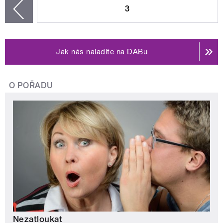
3
zí
Jak nás naladíte na DABu
O POŘADU
Nezatloukat