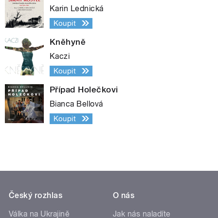
Karin Lednická
Koupit
Kněhyně
Kaczi
Koupit
Případ Holečkovi
Bianca Bellová
Koupit
Český rozhlas
O nás
Válka na Ukrajině
Jak nás naladíte