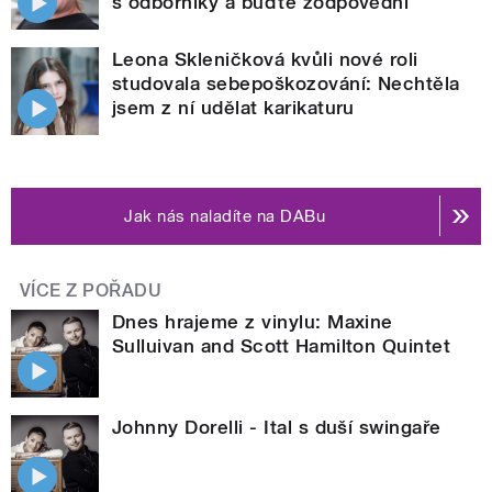
s odborníky a buďte zodpovědní
Leona Skleničková kvůli nové roli
studovala sebepoškozování: Nechtěla
jsem z ní udělat karikaturu
Jak nás naladíte na DABu
VÍCE Z POŘADU
Dnes hrajeme z vinylu: Maxine
Sulluivan and Scott Hamilton Quintet
Johnny Dorelli - Ital s duší swingaře