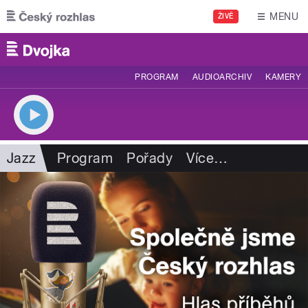
Přejít k hlavnímu obsahu
MENU
ŽIVĚ
PROGRAM
AUDIOARCHIV
KAMERY
Jazz
Program
Pořady
Více
…