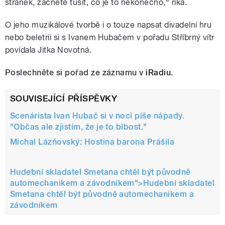
stránek, začnete tušit, co je to nekonečno,“ říká.
O jeho muzikálové tvorbě i o touze napsat divadelní hru
nebo beletrii si s Ivanem Hubačem v pořadu Stříbrný vítr
povídala Jitka Novotná.
Poslechněte si pořad ze záznamu v
iRadiu
.
SOUVISEJÍCÍ PŘÍSPĚVKY
Scenárista Ivan Hubač si v noci píše nápady.
"Občas ale zjistím, že je to blbost."
Michal Lázňovský: Hostina barona Prášila
Hudební skladatel Smetana chtěl být původně
automechanikem a závodníkem">
Hudební skladatel
Smetana chtěl být původně automechanikem a
závodníkem