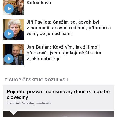
Kofránková
Jiří Pavlica: Snažím se, abych byl
v harmonii se svou rodinou, přírodou a
vším, co je nad námi
Jan Burian: Když vím, jak žili moji
předkové, jsem spokojenější s tím,
v jaké době žiju
E-SHOP ČESKÉHO ROZHLASU
Přijměte pozvání na úsměvný doušek moudré
člověčiny.
František Novotný, moderátor