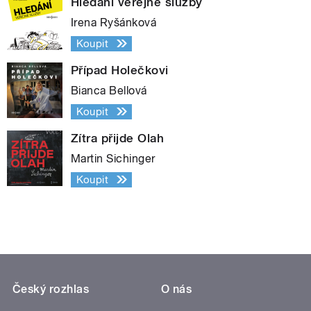
Hledání veřejné služby
Irena Ryšánková
Koupit
Případ Holečkovi
Bianca Bellová
Koupit
Zítra přijde Olah
Martin Sichinger
Koupit
Český rozhlas
O nás