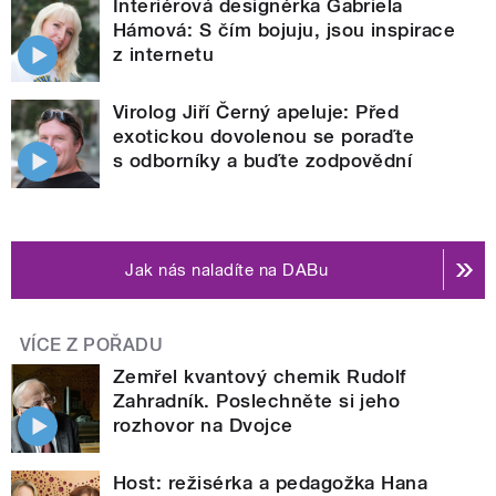
Interiérová designérka Gabriela
Hámová: S čím bojuju, jsou inspirace
z internetu
Virolog Jiří Černý apeluje: Před
exotickou dovolenou se poraďte
s odborníky a buďte zodpovědní
Jak nás naladíte na DABu
VÍCE Z POŘADU
Zemřel kvantový chemik Rudolf
Zahradník. Poslechněte si jeho
rozhovor na Dvojce
Host: režisérka a pedagožka Hana