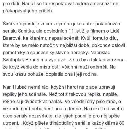
pro děti. Naučil se tu respektovat autora a nesnažit se
překopávat jeho příběh.
Širší veřejnosti je znám zejména jako autor pokračování
seriálu Sanitka, ale posledních 11 let žije filmem o Lídě
Baarové, ke kterému napsal scénář. Kvůli tomuto dílu,
které by se mělo natočit v nejbližší době, dokonce oslovil
pamětníky a současníky slavné herečky. Například
Svatopluk Beneš mu vyprávěl, že to byla tak krásná žena,
že když vešla do místnosti, všichni muži oněměli. Na
svou krásu bohužel doplatila ona i její rodina.
Ivan Hubač nemá rád, když si herci na place upravují
repliky jeho scénáře. Než totiž takovou repliku napíše,
řekne si jí dvacetkrát nahlas. Ve všední dny píše ráno, o
víkendu i pět nebo šest hodin denně. Na rozdíl od svého
otce seriály nezavrhuje, ale jejich psaní je pro něj spíše
utrpení. „Když píšete třináctidílný seriál a každý díl má 80