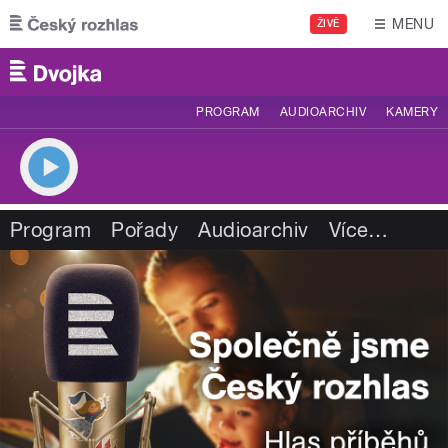
Přejít k hlavnímu obsahu
MENU
ŽIVĚ
PROGRAM
AUDIOARCHIV
KAMERY
Program
Pořady
Audioarchiv
Více
…