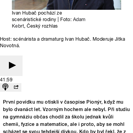
Ivan Hubač pochází ze
scenáristické rodiny | Foto:
Adam
Kebrt
, Český rozhlas
Host: scénárista a dramaturg Ivan Hubač. Moderuje Jitka
Novotná.
41:59
První povídku mu otiskli v časopise Pionýr, když mu
bylo dvanáct let. Vzorným hochem ale nebyl. Při studiu
na gymnáziu občas chodil za školu jednak kvůli
chemii, fyzice a matematice, ale i proto, aby se mohl
scházet se svou tehdejší dívkou. Kdo by byl řekl, že z