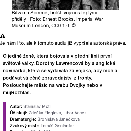
Bitva na Sommě, britští vojáci s teplými
příděly | Foto: Ernest Brooks, Imperial War
Museum London,
CC0 1.0
,
©
Je nám líto, ale k tomuto audiu již vypršela autorská práva.
O jediné ženě, která bojovala v přední linii první
světové války. Dorothy Lawrencová byla anglická
novinářka, která se vydávala za vojáka, aby mohla
podávat válečné zpravodajství z fronty.
Poslouchejte měsíc na webu Dvojky nebo v
mujRozhlas.
Autor:
Stanislav Motl
Účinkují:
Zdeňka Fleglová, Libor Vacek
Dramaturgie:
Bronislava Janečková
Zvukový mistr:
Tomáš Gsölhofer