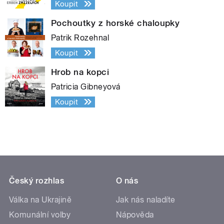
Koupit
Pochoutky z horské chaloupky
Patrik Rozehnal
Koupit
Hrob na kopci
Patricia Gibneyová
Koupit
Český rozhlas
O nás
Válka na Ukrajině
Jak nás naladíte
Komunální volby
Nápověda