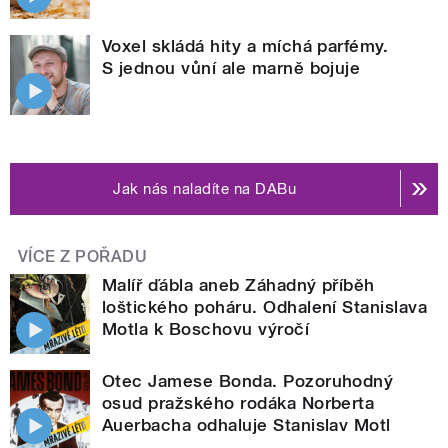
Voxel skládá hity a míchá parfémy.
S jednou vůní ale marně bojuje
Jak nás naladíte na DABu
VÍCE Z POŘADU
Malíř ďábla aneb Záhadný příběh
loštického poháru. Odhalení Stanislava
Motla k Boschovu výročí
Otec Jamese Bonda. Pozoruhodný
osud pražského rodáka Norberta
Auerbacha odhaluje Stanislav Motl