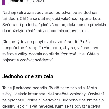
Premiéra:
29. 3. 2021
Nad její vůlí a až sebevražednou odvahou se dodnes
tají dech. Chtěla se stát nejlepší válečnou reportérkou.
Svému cíli podřídila úplně všechno, dokonce se převlékla
do mužských šatů, aby se dostala do první linie.
Dlouhé týdny se pohybovala v zóně smrti. Prožila
nespočetné útrapy. To vše proto, aby se, v čase první
světové války, dostala do přední frontové linie. Chtěla
bojovat a vydávat svědectví.
Jednoho dne zmizela
To se jí nakonec podařilo. Tvrdě za to zaplatila. Místo
slávy jí čekala internace. Nekonečné výslechy. Obvinění
ze špionáže. Policejní sledování. Jednoho dne zmizela a
desítky let o ní svět nevěděl. Kam se ta odvážná dívka