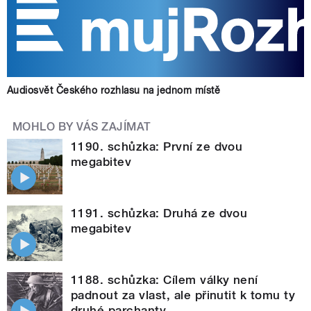
Audiosvět Českého rozhlasu na jednom místě
MOHLO BY VÁS ZAJÍMAT
1190. schůzka: První ze dvou
megabitev
1191. schůzka: Druhá ze dvou
megabitev
1188. schůzka: Cílem války není
padnout za vlast, ale přinutit k tomu ty
druhé parchanty