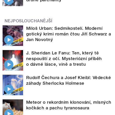
NEJPOSLOUCHANĚJŠÍ
Miloš Urban: Sedmikostelí. Moderní
gotický krimi román čtou Jiří Schwarz a
Jan Novotný
J. Sheridan Le Fanu: Ten, který tě
nespouští z očí. Mysteriózní příběh
o dávné lásce, vině a trestu
Rudolf Čechura a Josef Kleibl: Vědecké
záhady Sherlocka Holmese
Meteor o rekordním klonování, mlsných
kočkách a pachu tyranosaura