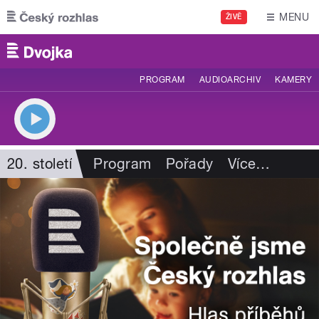
Přejít k hlavnímu obsahu
MENU
ŽIVĚ
PROGRAM
AUDIOARCHIV
KAMERY
20. století
Program
Pořady
Více
…