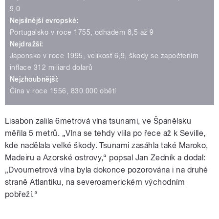
9,0
Nejsilnější evropské:
Portugalsko v roce 1755, odhadem 8,5 až 9
Nejdražší:
Japonsko v roce 1995, velikost 6,9, škody se započtením
inflace 312 miliard dolarů
Nejzhoubnější:
Čína v roce 1556, 830.000 obětí
Lisabon zalila 6metrová vlna tsunami, ve Španělsku
měřila 5 metrů. „Vlna se tehdy vlila po řece až k Seville,
kde nadělala velké škody. Tsunami zasáhla také Maroko,
Madeiru a Azorské ostrovy,“ popsal Jan Zedník a dodal:
„Dvoumetrová vlna byla dokonce pozorována i na druhé
straně Atlantiku, na severoamerickém východním
pobřeží.“