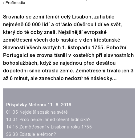
/ Profimedia
Srovnalo se zemí téměř celý Lisabon, zahubilo
nejméně 60 000 lidí a otřáslo důvěrou lidí ve svět,
který do té doby znali. Nejsilnější evropské
zemětřesení všech dob nastalo v den křesťanské
Slavnosti Všech svatých 1. listopadu 1755. Pobožní
Portugalci se zrovna tísnili v kostelích při slavnostních
bohoslužbách, když se najednou před desátou
dopolední silně otřásla země. Zemětřesení trvalo jen 3
až 6 minut, ale zanechalo nedozírné následky…
Příspěvky Meteoru 11. 6. 2016
01:05 Nejdelší sosák na světě
10:01 Proč nejde ihned otevřít lednička?
14:15 Zemětřesení v Lisabonu roku 1755
36:33 Existuje elektron?