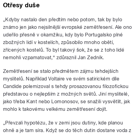
Otřesy duše
„Kdyby nastalo den předtím nebo potom, tak by bylo
známo jen jako nejsilnější evropské zemětřesení. Ale ono
udeřilo přesně v okamžiku, kdy bylo Portugalsko plné
zbožných lidí v kostelích, způsobilo mnoho obětí,
zřícených kostelů. To byl takový šok, že se z toho lidé
nemohli vzpamatovat,“ zdůraznil Jan Zedník.
Zemětřesení se stalo předmětem zájmu tehdejších
myslitelů. Například Voltaire ve svém satirickém díle
Candide polemizoval s tehdy prosazovanou filozofickou
představou o nejlepším z možných světů. Jiní myslitelé,
jako třeba Kant nebo Lomonosov, se snažili vysvětlit, jak
mohlo k takovému velkému zemětřesení dojít.
„Převzali hypotézu, že v zemi jsou dutiny, kde planou
ohně a je tam síra. Když se do těch dutin dostane voda z