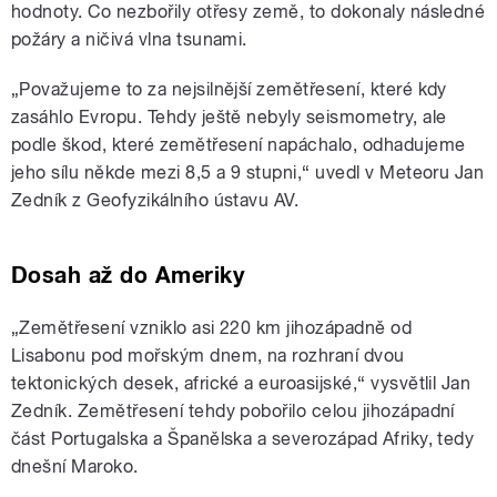
hodnoty. Co nezbořily otřesy země, to dokonaly následné
požáry a ničivá vlna tsunami.
„Považujeme to za nejsilnější zemětřesení, které kdy
zasáhlo Evropu. Tehdy ještě nebyly seismometry, ale
podle škod, které zemětřesení napáchalo, odhadujeme
jeho sílu někde mezi 8,5 a 9 stupni,“ uvedl v Meteoru Jan
Zedník z Geofyzikálního ústavu AV.
Dosah až do Ameriky
„Zemětřesení vzniklo asi 220 km jihozápadně od
Lisabonu pod mořským dnem, na rozhraní dvou
tektonických desek, africké a euroasijské,“ vysvětlil Jan
Zedník. Zemětřesení tehdy pobořilo celou jihozápadní
část Portugalska a Španělska a severozápad Afriky, tedy
dnešní Maroko.