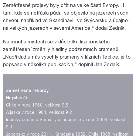
Zemětřesné projevy byly cítit na velké části Evropy. „I
tam, kde se netřásla půda, se objevilo na jezerech vodní
chvění, například ve Skandinávii, ve Švýcarsku a údajně i
na velkých jezerech v severní Americe,“ dodal Zedník.
Na mnoha místech se v důsledku lisabonského
zemětřesení změnily hladiny podzemních pramenů.
„Například u nás vyschly prameny v lázních Teplice, je to
popsáno v několika publikacích,“ doplnil Jan Zedník.
Zemětřesné rekordy
Nejsilnější:
Chile v roce 1960, velikost 9,5
Aljaška v roce 1964, velikost 9,2
Indický oceán u Sumatry a Indonésie v roce 2004, velikost
9,1
Japonsko v roce 2011, Kamčatka 1952, Chile 1868, velikost