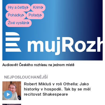
Hry a četby
Krimi
Pohádky
Pořady
Živé vysílání
Audiosvět Českého rozhlasu na jednom místě
NEJPOSLOUCHANĚJŠÍ
Robert Mikluš v roli Othella: Jako
historky v hospodě. Tak by se měl
recitovat Shakespeare