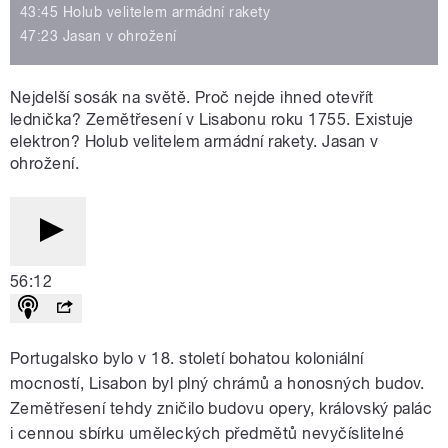
43:45 Holub velitelem armádní rakety
47:23 Jasan v ohrožení
Nejdelší sosák na světě. Proč nejde ihned otevřít
lednička? Zemětřesení v Lisabonu roku 1755. Existuje
elektron? Holub velitelem armádní rakety. Jasan v
ohrožení.
56:12
Portugalsko bylo v 18. století bohatou koloniální
mocností, Lisabon byl plný chrámů a honosných budov.
Zemětřesení tehdy zničilo budovu opery, královský palác
i cennou sbírku uměleckých předmětů nevyčíslitelné