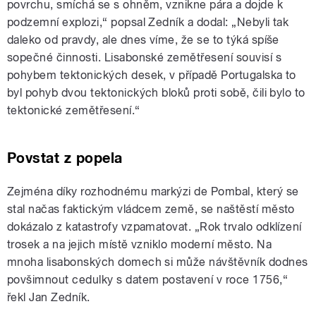
povrchu, smíchá se s ohněm, vznikne pára a dojde k
podzemní explozi,“ popsal Zedník a dodal: „Nebyli tak
daleko od pravdy, ale dnes víme, že se to týká spíše
sopečné činnosti. Lisabonské zemětřesení souvisí s
pohybem tektonických desek, v případě Portugalska to
byl pohyb dvou tektonických bloků proti sobě, čili bylo to
tektonické zemětřesení.“
Povstat z popela
Zejména díky rozhodnému markýzi de Pombal, který se
stal načas faktickým vládcem země, se naštěstí město
dokázalo z katastrofy vzpamatovat. „Rok trvalo odklízení
trosek a na jejich místě vzniklo moderní město. Na
mnoha lisabonských domech si může návštěvník dodnes
povšimnout cedulky s datem postavení v roce 1756,“
řekl Jan Zedník.