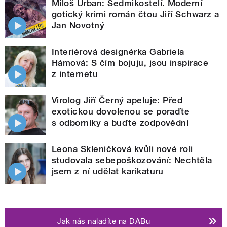
Miloš Urban: Sedmikostelí. Moderní
gotický krimi román čtou Jiří Schwarz a
Jan Novotný
Interiérová designérka Gabriela
Hámová: S čím bojuju, jsou inspirace
z internetu
Virolog Jiří Černý apeluje: Před
exotickou dovolenou se poraďte
s odborníky a buďte zodpovědní
Leona Skleničková kvůli nové roli
studovala sebepoškozování: Nechtěla
jsem z ní udělat karikaturu
Jak nás naladíte na DABu