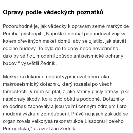
Opravy podle vědeckých poznatků
Pozoruhodné je, jak vědecky k opravám země markýz de
Pombal přistoupil. „Například nechal pochodovat vojáky
kolem dřevěných maket domů, aby se zjistilo, jak stavět
odolné budovy. To bylo do té doby něco nevídaného,
dalo by se říct, moderní způsob antiseismické ochrany
budov,“ vysvětlil Zedník.
Markýz si dokonce nechal vypracovat něco jako
makroseismický dotazník, který rozeslal po všech
farnostech. V něm se ptal, z jaké strany přišly otřesy, jaké
napáchaly škody, kolik bylo obětí a podobně. Dotazníky
se dodnes zachovaly a jsou velmi cenným zdrojem i pro
moderní výzkum zemětřesení. Právě na jejich základě se
organizovala velkorysá rekonstrukce Lisabonu i celého
Portugalska,“ uzavřel Jan Zedník.