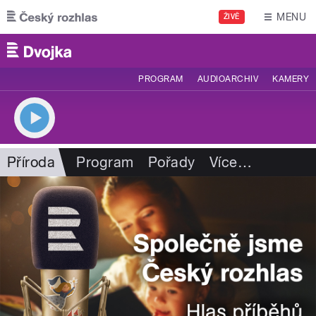
Přejít k hlavnímu obsahu
MENU
ŽIVĚ
PROGRAM
AUDIOARCHIV
KAMERY
Příroda
Program
Pořady
Více
…