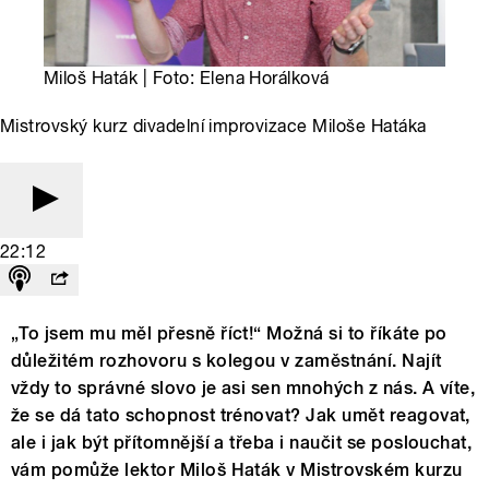
Miloš Haták | Foto: Elena Horálková
Mistrovský kurz divadelní improvizace Miloše Hatáka
22:12
„To jsem mu měl přesně říct!“ Možná si to říkáte po
důležitém rozhovoru s kolegou v zaměstnání. Najít
vždy to správné slovo je asi sen mnohých z nás. A víte,
že se dá tato schopnost trénovat? Jak umět reagovat,
ale i jak být přítomnější a třeba i naučit se poslouchat,
vám pomůže lektor Miloš Haták v Mistrovském kurzu