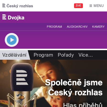
Přejít k hlavnímu obsahu
MENU
ŽIVĚ
PROGRAM
AUDIOARCHIV
KAMERY
Vzdělávání
Program
Pořady
Více
…