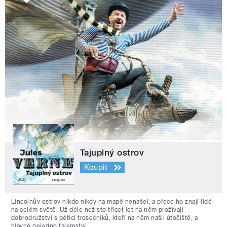
Tajuplný ostrov
Koupit
Lincolnův ostrov nikdo nikdy na mapě nenašel, a přece ho znají lidé
na celém světě. Už déle než sto třicet let na něm prožívají
dobrodružství s pěticí trosečníků, kteří na něm našli útočiště, a
hlavně nejedno tajemství.