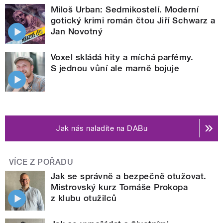
Miloš Urban: Sedmikostelí. Moderní
gotický krimi román čtou Jiří Schwarz a
Jan Novotný
Voxel skládá hity a míchá parfémy.
S jednou vůní ale marně bojuje
Jak nás naladíte na DABu
VÍCE Z POŘADU
Jak se správně a bezpečně otužovat.
Mistrovský kurz Tomáše Prokopa
z klubu otužilců