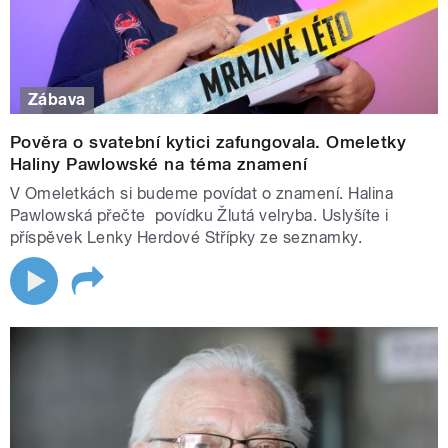
Každý všední den ve vysílání uslyšíte několik indicií, které
vás k ní můžou navést
Svůj tip napište do webového formuláře na
stránce
dvojka.rozhlas.cz
Zábava
Každý pátek po 13:00 losujeme jednoho výherce
Pověra o svatební kytici zafungovala. Omeletky
Kompletní pravidla najdete zde ❯❯
Haliny Pawlowské na téma znamení
V Omeletkách si budeme povídat o znamení. Halina
Pawlowská přečte povídku Žlutá velryba. Uslyšíte i
příspěvek Lenky Herdové Střípky ze seznamky.