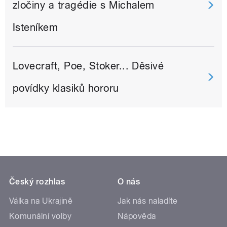
zločiny a tragédie s Michalem
Isteníkem
Lovecraft, Poe, Stoker... Děsivé
povídky klasiků hororu
Český rozhlas
O nás
Válka na Ukrajině
Jak nás naladíte
Komunální volby
Nápověda