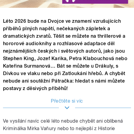
Léto 2026 bude na Dvojce ve znamení vzrušujících
příběhů plných napětí, nečekaných zápletek a
dramatických zvratů. Těšit se můžete na thrillerové a
hororové audioknihy a rozhlasové adaptace děl
nejznámějších českých i světových autorů, jako jsou
Stephen King, Jozef Karika, Petra Klabouchová nebo
Kateřina Surmanová… Bát se můžete u Drákuly, s
Dívkou ve vlaku nebo při Zatloukání hřebů. A chybět
nebude ani soutěžní Pátračka: hledat s námi můžete
postavy z děsivých příběhů!
Přečtěte si víc
Ve vysílání navíc celé léto nebude chybět ani oblíbená
Kriminálka Mirka Vaňury nebo to nejlepší z Historie