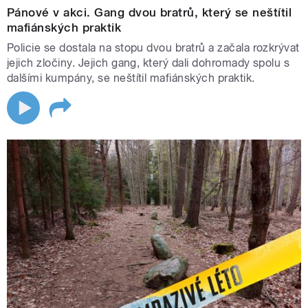
Pánové v akci. Gang dvou bratrů, který se neštítil
mafiánských praktik
Policie se dostala na stopu dvou bratrů a začala rozkrývat
jejich zločiny. Jejich gang, který dali dohromady spolu s
dalšími kumpány, se neštítil mafiánských praktik.