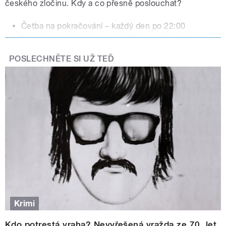
českého zločinu. Kdy a co přesně poslouchat?
Četba na pokračování – každý den po 22:00
Rozhlasová hra – sobota 13:00 a neděle 20:00
Soutěž Pátračka – v týdnu od 29. června (Každý
POSLECHNĚTE SI UŽ TEĎ
týden se
hraje o jeden z devíti pobytů pro dva na dvě
noci v luxusním hotelu v Karlových Varech
.
Pravidla
soutěže a více informací najdete zde ❯❯
)
Konkrétní tituly četby na pokračování
21. 6.–5. 7.
Stephen King: Noční můra Danny
Coghlina PREMIÉRA
6.–15. 7. Jozef Karika: Trhlina
16. 7.–2. 8.
Paula Hawkins: Dívka ve vlaku
Krimi
PREMIÉRA
3.–12. 8. Miloš Urbana: Sedmikostelí
Kdo potrestá vraha? Nevyřešená vražda ze 70. let