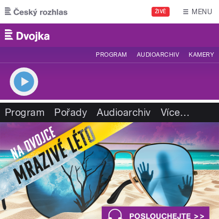
Přejít k hlavnímu obsahu
MENU
ŽIVĚ
PROGRAM
AUDIOARCHIV
KAMERY
Program
Pořady
Audioarchiv
Více
…