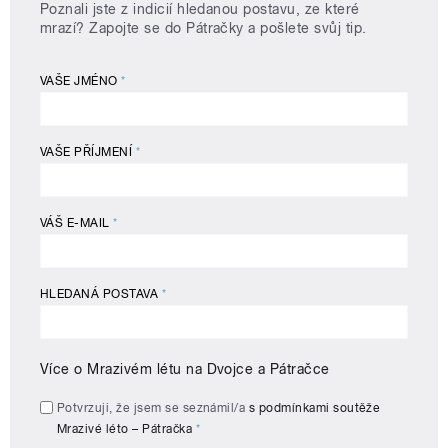
Poznali jste z indicií hledanou postavu, ze které
mrazí? Zapojte se do Pátračky a pošlete svůj tip.
VAŠE JMÉNO
*
VAŠE PŘÍJMENÍ
*
VÁŠ E-MAIL
*
HLEDANÁ POSTAVA
*
Více o Mrazivém létu na Dvojce a Pátračce
Potvrzuji, že jsem se seznámil/a
s podmínkami soutěže
Mrazivé léto – Pátračka
*