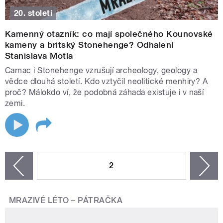
20. století
Kamenný otazník: co mají společného Kounovské
kameny a britský Stonehenge? Odhalení
Stanislava Motla
Carnac i Stonehenge vzrušují archeology, geology a
vědce dlouhá století. Kdo vztyčil neolitické menhiry? A
proč? Málokdo ví, že podobná záhada existuje i v naší
zemi.
STRÁNKY
2
n
zí
MRAZIVÉ LÉTO – PÁTRAČKA