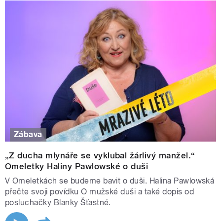
Zábava
„Z ducha mlynáře se vyklubal žárlivý manžel.“
Omeletky Haliny Pawlowské o duši
V Omeletkách se budeme bavit o duši. Halina Pawlowská
přečte svoji povídku O mužské duši a také dopis od
posluchačky Blanky Šťastné.