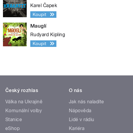
Karel Čapek
Koupit
Mauglí
Rudyard Kipling
Koupit
Český rozhlas
O nás
Válka na Ukrajině
Jak nás naladíte
Komunální volby
Nápověda
Stanice
Lidé v rádiu
eShop
Kariéra