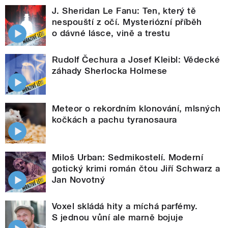
J. Sheridan Le Fanu: Ten, který tě
nespouští z očí. Mysteriózní příběh
o dávné lásce, vině a trestu
Rudolf Čechura a Josef Kleibl: Vědecké
záhady Sherlocka Holmese
Meteor o rekordním klonování, mlsných
kočkách a pachu tyranosaura
Miloš Urban: Sedmikostelí. Moderní
gotický krimi román čtou Jiří Schwarz a
Jan Novotný
Voxel skládá hity a míchá parfémy.
S jednou vůní ale marně bojuje