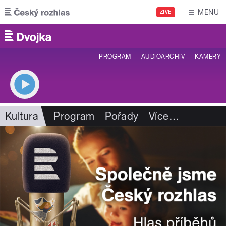
Přejít k hlavnímu obsahu
MENU
ŽIVĚ
PROGRAM
AUDIOARCHIV
KAMERY
Kultura
Program
Pořady
Více
…