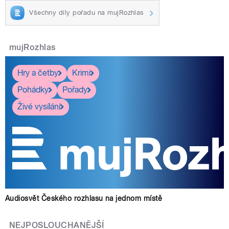
Všechny díly pořadu na mujRozhlas
mujRozhlas
Hry a četby
Krimi
Pohádky
Pořady
Živé vysílání
Audiosvět Českého rozhlasu na jednom místě
NEJPOSLOUCHANĚJŠÍ