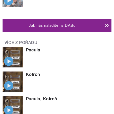
Jak nás naladíte na DABu
VÍCE Z POŘADU
Pacula
Kofroň
Pacula, Kofroň