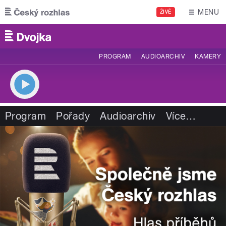
Přejít k hlavnímu obsahu
MENU
ŽIVĚ
PROGRAM
AUDIOARCHIV
KAMERY
Program
Pořady
Audioarchiv
Více
…