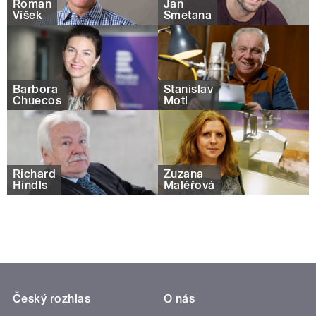
Roman
Jan
Víšek
Smetana
Barbora
Stanislav
Chuecos
Motl
Richard
Zuzana
Hindls
Maléřová
Český rozhlas
O nás