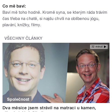
Co mě baví:
Baví mě toho hodně. Kromě syna, se kterým ráda trávím
čas třeba na chatě, si najdu chvíli na oblíbenou jógu,
plavání, knížky, filmy.
VŠECHNY ČLÁNKY
32 minut
Společnost
Dva měsíce jsem strávil na matraci u kamen,