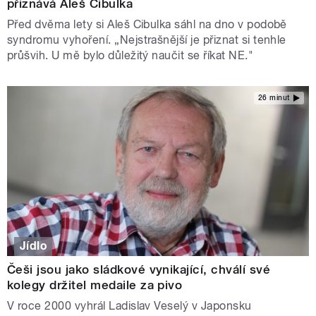
přiznává Aleš Cibulka
Před dvěma lety si Aleš Cibulka sáhl na dno v podobě
syndromu vyhoření. „Nejstrašnější je přiznat si tenhle
průšvih. U mě bylo důležitý naučit se říkat NE."
26 minut
Jídlo
Češi jsou jako sládkové vynikající, chválí své
kolegy držitel medaile za pivo
V roce 2000 vyhrál Ladislav Veselý v Japonsku