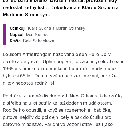
65 let. Datum svého narození neznal, protože nikdy
nedostal rodný list… Dokudrama s Klárou Suchou a
Martinem Stránským.
Účinkují:
Klára Suchá a Martin Stránský
Napsal:
Ivan Němec
Režie:
Bela Schenková
Louisem Armstrongem nazpívaná píseň Hello Dolly
obletěla celý svět. Úplně poprvé ji diváci uslyšeli v březnu
1965 v k prasknutí namačkané Lucerně. Tehdy mu už
bylo asi 65 let. Datum svého narození neznal, protože
nikdy nedostal rodný list.
Pocházel z hodně divoké čtvrti New Orleans, kde rvačky
a střelba na ulici patřily ke každodenním událostem.
Rodiče ho opustili, a když se roznemohla i babička,
putoval nejdřív do policejní cely a pak do útulku pro
barevné mladistvé. Pár dní ve vězení strávil už i jako