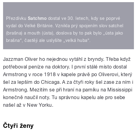
Přezdívku
Satchmo
dostal ve 30. letech, kdy se poprvé
vydal do Velké Británie. Vznikla prý spojením slov satchel
(brašna) a mouth (ústa), doslova by to pak bylo „ústa jako
brašna“, častěji ale uslyšíte „velká huba“.
Jazzman Oliver ho nejednou vytáhl z bryndy. Třeba když
potřeboval peníze na doktory. I první stálé místo dostal
Armstrong v roce 1918 v kapele právě po Oliverovi, který
šel za lepším do Chicaga. A za čtyři roky šel zase za ním i
Armstrong. Mezitím se při hraní na parníku na Mississippi
konečně naučil noty. Tu správnou kapelu ale pro sebe
našel až v New Yorku.
Čtyři ženy