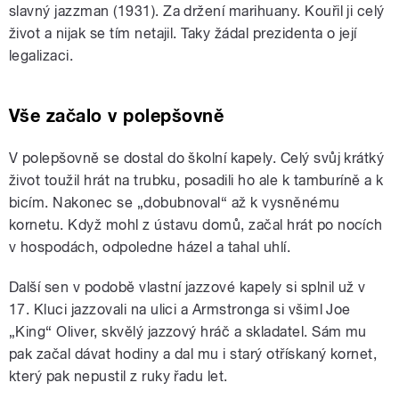
slavný jazzman (1931). Za držení marihuany. Kouřil ji celý
život a nijak se tím netajil. Taky žádal prezidenta o její
legalizaci.
Vše začalo v polepšovně
V polepšovně se dostal do školní kapely. Celý svůj krátký
život toužil hrát na trubku, posadili ho ale k tamburíně a k
bicím. Nakonec se „dobubnoval“ až k vysněnému
kornetu. Když mohl z ústavu domů, začal hrát po nocích
v hospodách, odpoledne házel a tahal uhlí.
Další sen v podobě vlastní jazzové kapely si splnil už v
17. Kluci jazzovali na ulici a Armstronga si všiml Joe
„King“ Oliver, skvělý jazzový hráč a skladatel. Sám mu
pak začal dávat hodiny a dal mu i starý otřískaný kornet,
který pak nepustil z ruky řadu let.