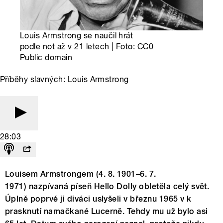
Louis Armstrong se naučil hrát
podle not až v 21 letech | Foto: CC0
Public domain
Příběhy slavných: Louis Armstrong
28:03
Louisem Armstrongem (4. 8. 1901–6. 7.
1971) nazpívaná píseň Hello Dolly obletěla celý svět.
Úplně poprvé ji diváci uslyšeli v březnu 1965 v k
prasknutí namačkané Lucerně. Tehdy mu už bylo asi