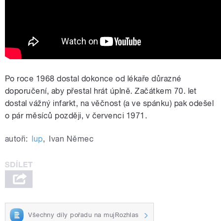
Po roce 1968 dostal dokonce od lékaře důrazné
doporučení, aby přestal hrát úplně. Začátkem 70. let
dostal vážný infarkt, na věčnost (a ve spánku) pak odešel
o pár měsíců později, v červenci 1971.
autoři:
lup
,
Ivan Němec
Všechny díly pořadu na mujRozhlas