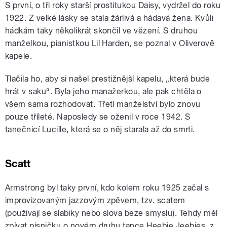
S první, o tři roky starší prostitukou Daisy, vydržel do roku
1922. Z velké lásky se stala žárlivá a hádavá žena. Kvůli
hádkám taky několikrát skončil ve vězení. S druhou
manželkou, pianistkou Lil Harden, se poznal v Oliverově
kapele.
Tlačila ho, aby si našel prestižnější kapelu, „která bude
hrát v saku“. Byla jeho manažerkou, ale pak chtěla o
všem sama rozhodovat. Třetí manželství bylo znovu
pouze tříleté. Naposledy se oženil v roce 1942. S
tanečnicí Lucille, která se o něj starala až do smrti.
Scatt
Armstrong byl taky první, kdo kolem roku 1925 začal s
improvizovaným jazzovým zpěvem, tzv. scatem
(používají se slabiky nebo slova beze smyslu). Tehdy měl
zpívat písničku o novém druhu tance Heebie Jeebies, z