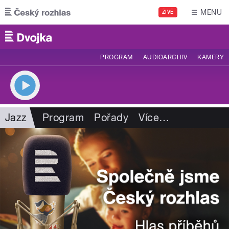
Přejít k hlavnímu obsahu
MENU
ŽIVĚ
PROGRAM
AUDIOARCHIV
KAMERY
Jazz
Program
Pořady
Více
…