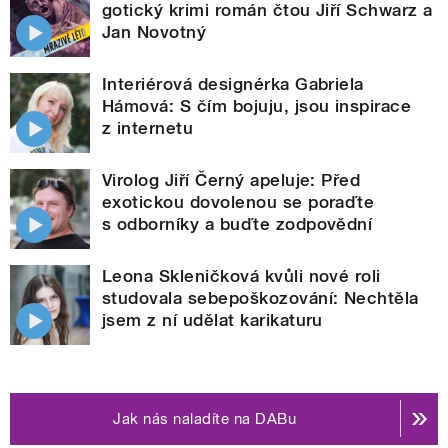
gotický krimi román čtou Jiří Schwarz a
Jan Novotný
Interiérová designérka Gabriela
Hámová: S čím bojuju, jsou inspirace
z internetu
Virolog Jiří Černý apeluje: Před
exotickou dovolenou se poraďte
s odborníky a buďte zodpovědní
Leona Skleničková kvůli nové roli
studovala sebepoškozování: Nechtěla
jsem z ní udělat karikaturu
Jak nás naladíte na DABu