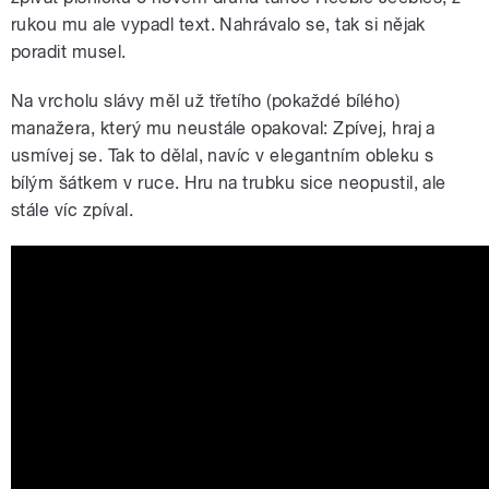
rukou mu ale vypadl text. Nahrávalo se, tak si nějak
poradit musel.
Na vrcholu slávy měl už třetího (pokaždé bílého)
manažera, který mu neustále opakoval: Zpívej, hraj a
usmívej se. Tak to dělal, navíc v elegantním obleku s
bílým šátkem v ruce. Hru na trubku sice neopustil, ale
stále víc zpíval.