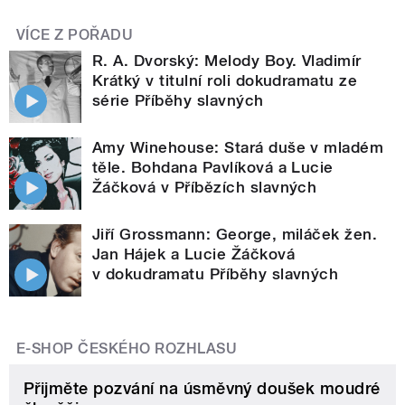
VÍCE Z POŘADU
R. A. Dvorský: Melody Boy. Vladimír
Krátký v titulní roli dokudramatu ze
série Příběhy slavných
Amy Winehouse: Stará duše v mladém
těle. Bohdana Pavlíková a Lucie
Žáčková v Příbězích slavných
Jiří Grossmann: George, miláček žen.
Jan Hájek a Lucie Žáčková
v dokudramatu Příběhy slavných
E-SHOP ČESKÉHO ROZHLASU
Přijměte pozvání na úsměvný doušek moudré