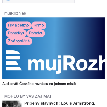
mujRozhlas
Hry a četby
Krimi
Pohádky
Pořady
Živé vysílání
Audiosvět Českého rozhlasu na jednom místě
MOHLO BY VÁS ZAJÍMAT
Příběhy slavných: Louis Armstrong.