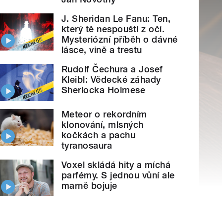
J. Sheridan Le Fanu: Ten,
který tě nespouští z očí.
Mysteriózní příběh o dávné
lásce, vině a trestu
Rudolf Čechura a Josef
Kleibl: Vědecké záhady
Sherlocka Holmese
Meteor o rekordním
klonování, mlsných
kočkách a pachu
tyranosaura
Voxel skládá hity a míchá
parfémy. S jednou vůní ale
marně bojuje