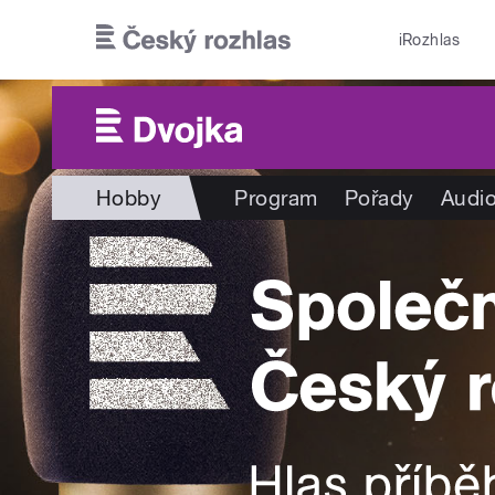
Přejít k hlavnímu obsahu
iRozhlas
Hobby
Program
Pořady
Audio