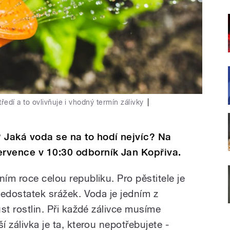
tředí a to ovlivňuje i vhodný termín zálivky
|
 Jaká voda se na to hodí nejvíc? Na
ervence v 10:30 odborník Jan Kopřiva.
ním roce celou republiku. Pro pěstitele je
 nedostatek srážek. Voda je jedním z
ůst rostlin. Při každé zálivce musíme
í zálivka je ta, kterou nepotřebujete -