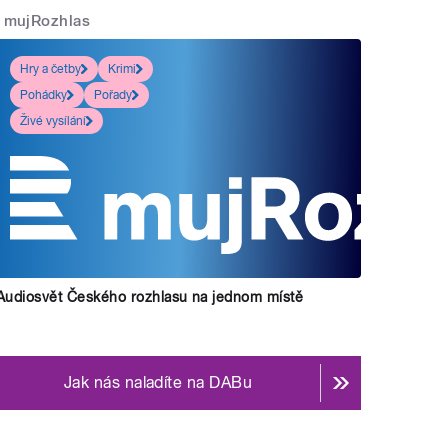
mujRozhlas
Hry a četby
Krimi
Pohádky
Pořady
Živé vysílání
Audiosvět Českého rozhlasu na jednom místě
Jak nás naladíte na DABu