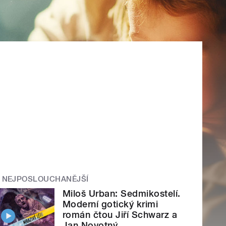
NEJPOSLOUCHANĚJŠÍ
Miloš Urban: Sedmikostelí.
Moderní gotický krimi
román čtou Jiří Schwarz a
Jan Novotný