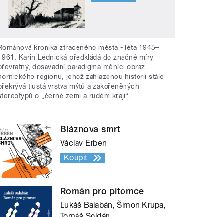
Románová kronika ztraceného města - léta 1945–
1961. Karin Lednická předkládá do značné míry
převratný, dosavadní paradigma měnící obraz
hornického regionu, jehož zahlazenou historii stále
překrývá tlustá vrstva mýtů a zakořeněných
stereotypů o „černé zemi a rudém kraji“.
Bláznova smrt
Václav Erben
Koupit
Román pro pitomce
Lukáš Balabán, Šimon Krupa,
Tomáš Soldán