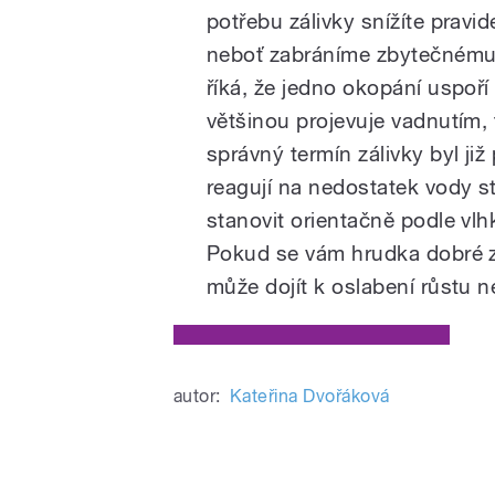
potřebu zálivky snížíte prav
neboť zabráníme zbytečnému 
říká, že jedno okopání uspoří
většinou projevuje vadnutím, t
správný termín zálivky byl ji
reagují na nedostatek vody st
stanovit orientačně podle vl
Pokud se vám hrudka dobré ze
může dojít k oslabení růstu n
autor:
Kateřina Dvořáková