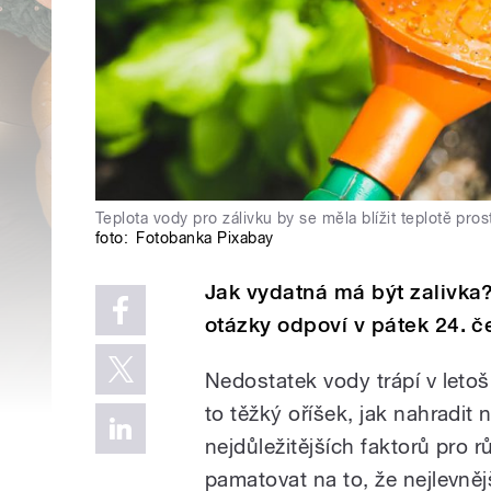
Teplota vody pro zálivku by se měla blížit teplotě pros
foto:
Fotobanka Pixabay
Jak vydatná má být zalivka?
otázky odpoví v pátek 24. č
Nedostatek vody trápí v letoš
to těžký oříšek, jak nahradit
nejdůležitějších faktorů pro r
pamatovat na to, že nejlevnějš