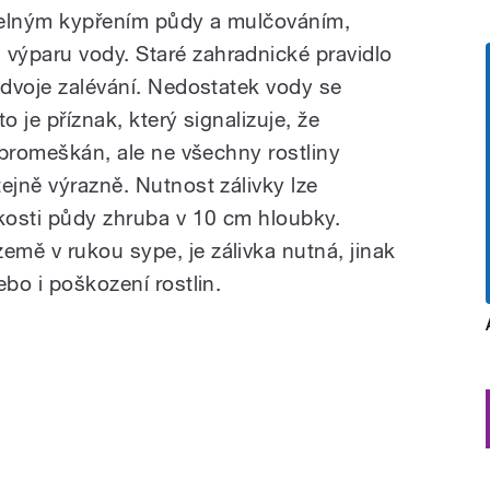
idelným kypřením půdy a mulčováním,
výparu vody. Staré zahradnické pravidlo
 dvoje zalévání. Nedostatek vody se
o je příznak, který signalizuje, že
ž promeškán, ale ne všechny rostliny
ejně výrazně. Nutnost zálivky lze
hkosti půdy zhruba v 10 cm hloubky.
mě v rukou sype, je zálivka nutná, jinak
ebo i poškození rostlin.