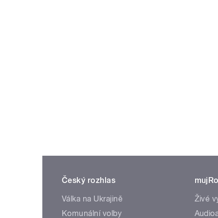
Český rozhlas
mujRo
Válka na Ukrajině
Živé v
Komunální volby
Audioa