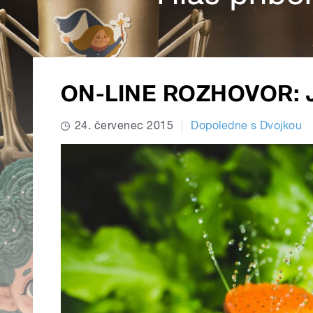
ON-LINE ROZHOVOR: Ja
24. červenec 2015
Dopoledne s Dvojkou