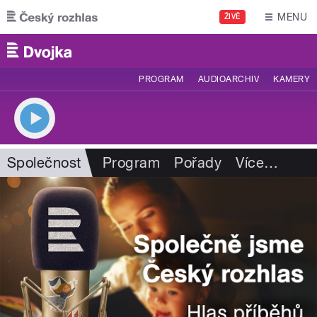
Přejít k hlavnímu obsahu
MENU
ŽIVĚ
PROGRAM
AUDIOARCHIV
KAMERY
Společnost
Program
Pořady
Více
…