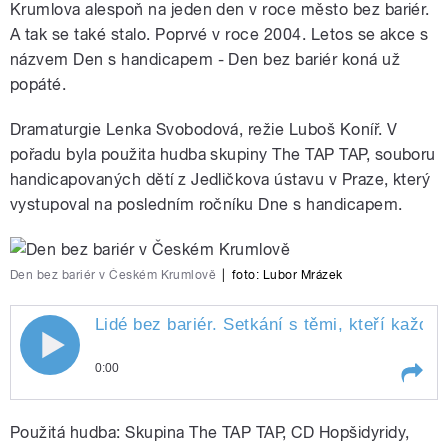
Krumlova alespoň na jeden den v roce město bez bariér.
A tak se také stalo. Poprvé v roce 2004. Letos se akce s
názvem Den s handicapem - Den bez bariér koná už
popáté.
Dramaturgie Lenka Svobodová, režie Luboš Koníř. V
pořadu byla použita hudba skupiny The TAP TAP, souboru
handicapovaných dětí z Jedličkova ústavu v Praze, který
vystupoval na posledním ročníku Dne s handicapem.
Den bez bariér v Českém Krumlově
|
foto:
Lubor Mrázek
Lidé bez bariér. Setkání s těmi, kteří každý
0:00
Play /
Toušková.
Lidé bez bariér. Setkání s těmi,
Použitá hudba: Skupina The TAP TAP, CD Hopšidyridy,
kteří každý rok v září otvírají