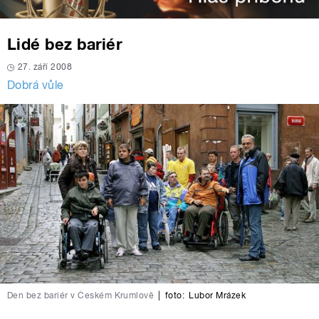
Lidé bez bariér
27. září 2008
Dobrá vůle
Den bez bariér v Českém Krumlově
|
foto:
Lubor Mrázek