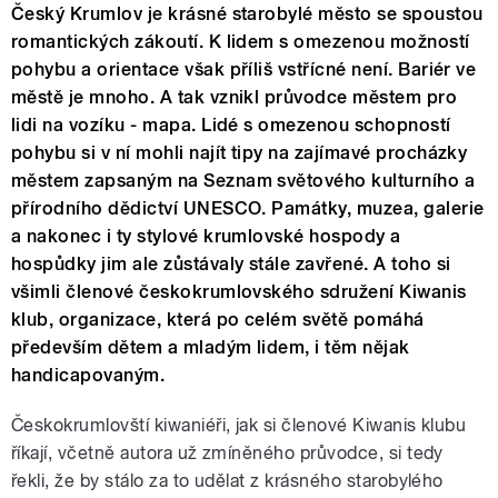
Český Krumlov je krásné starobylé město se spoustou
romantických zákoutí. K lidem s omezenou možností
pohybu a orientace však příliš vstřícné není. Bariér ve
městě je mnoho. A tak vznikl průvodce městem pro
lidi na vozíku - mapa. Lidé s omezenou schopností
pohybu si v ní mohli najít tipy na zajímavé procházky
městem zapsaným na Seznam světového kulturního a
přírodního dědictví UNESCO. Památky, muzea, galerie
a nakonec i ty stylové krumlovské hospody a
hospůdky jim ale zůstávaly stále zavřené. A toho si
všimli členové českokrumlovského sdružení Kiwanis
klub, organizace, která po celém světě pomáhá
především dětem a mladým lidem, i těm nějak
handicapovaným.
Českokrumlovští kiwaniéři, jak si členové Kiwanis klubu
říkají, včetně autora už zmíněného průvodce, si tedy
řekli, že by stálo za to udělat z krásného starobylého