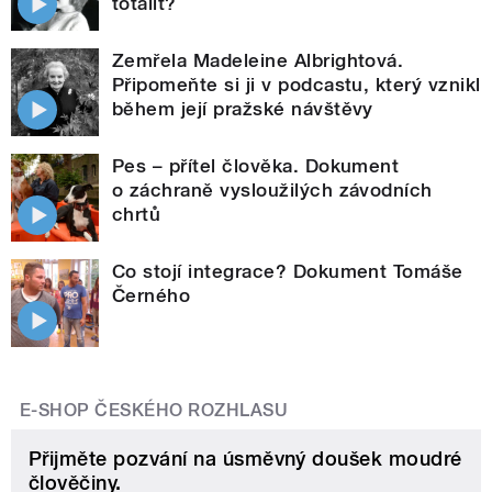
totalit?
Zemřela Madeleine Albrightová.
Připomeňte si ji v podcastu, který vznikl
během její pražské návštěvy
Pes – přítel člověka. Dokument
o záchraně vysloužilých závodních
chrtů
Co stojí integrace? Dokument Tomáše
Černého
E-SHOP ČESKÉHO ROZHLASU
Přijměte pozvání na úsměvný doušek moudré
člověčiny.