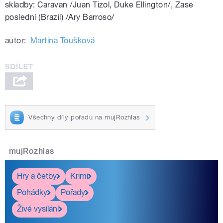
Český Krumlov návštěvníkům s
skladby: Caravan /Juan Tizol, Duke Ellington/, Zase
nejrůznějšími handicapy.
poslední (Brazil) /Ary Barroso/
Připravila Martina
autor:
Martina Toušková
pause
Všechny díly pořadu na mujRozhlas
mujRozhlas
Hry a četby
Krimi
Pohádky
Pořady
Živé vysílání