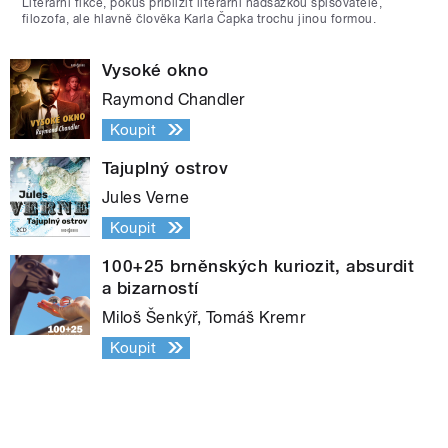
Literární fikce, pokus přiblížit literární nadsázkou spisovatele,
filozofa, ale hlavně člověka Karla Čapka trochu jinou formou.
Vysoké okno
Raymond Chandler
Koupit
Tajuplný ostrov
Jules Verne
Koupit
100+25 brněnských kuriozit, absurdit
a bizarností
Miloš Šenkýř, Tomáš Kremr
Koupit