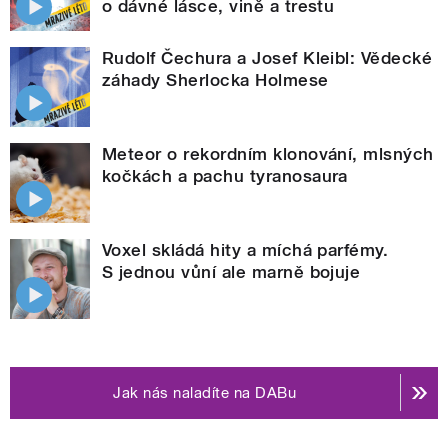
o dávné lásce, vině a trestu
Rudolf Čechura a Josef Kleibl: Vědecké
záhady Sherlocka Holmese
Meteor o rekordním klonování, mlsných
kočkách a pachu tyranosaura
Voxel skládá hity a míchá parfémy.
S jednou vůní ale marně bojuje
Jak nás naladíte na DABu