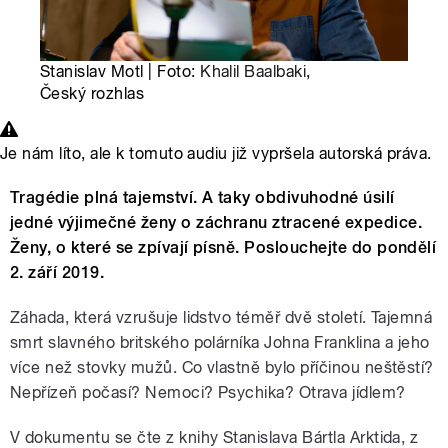
Stanislav Motl | Foto:
Khalil Baalbaki
,
Český rozhlas
Je nám líto, ale k tomuto audiu již vypršela autorská práva.
Tragédie plná tajemství. A taky obdivuhodné úsilí
jedné výjimečné ženy o záchranu ztracené expedice.
Ženy, o které se zpívají písně. Poslouchejte do pondělí
2. září 2019.
Záhada, která vzrušuje lidstvo téměř dvě století. Tajemná
smrt slavného britského polárníka Johna Franklina a jeho
více než stovky mužů. Co vlastně bylo příčinou neštěstí?
Nepřízeň počasí? Nemoci? Psychika? Otrava jídlem?
V dokumentu se čte z knihy Stanislava Bártla Arktida, z