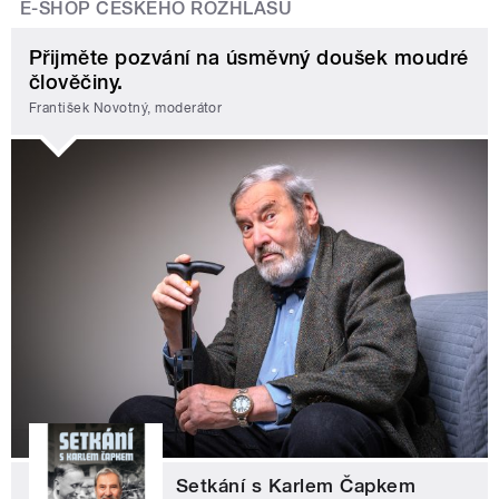
E-SHOP ČESKÉHO ROZHLASU
Přijměte pozvání na úsměvný doušek moudré
člověčiny.
František Novotný, moderátor
Setkání s Karlem Čapkem