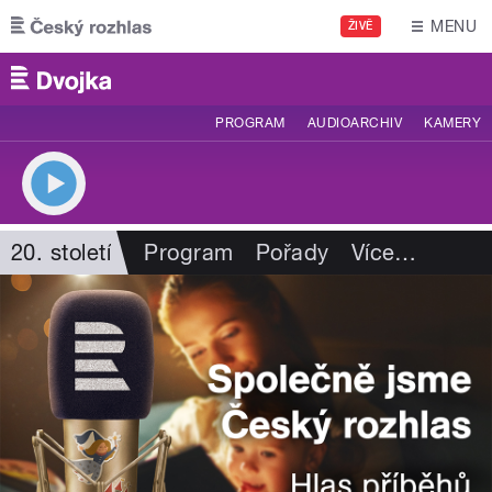
Přejít k hlavnímu obsahu
MENU
ŽIVĚ
PROGRAM
AUDIOARCHIV
KAMERY
20. století
Program
Pořady
Více
…