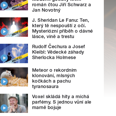
román čtou Jiří Schwarz a
Jan Novotný
J. Sheridan Le Fanu: Ten,
který tě nespouští z očí.
Mysteriózní příběh o dávné
lásce, vině a trestu
Rudolf Čechura a Josef
Kleibl: Vědecké záhady
Sherlocka Holmese
Meteor o rekordním
klonování, mlsných
kočkách a pachu
tyranosaura
Voxel skládá hity a míchá
parfémy. S jednou vůní ale
marně bojuje