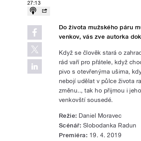
27:13
Do života mužského páru mu
venkov, vás zve autorka d
Když se člověk stará o zahra
rád vaří pro přátele, když cho
pivo s otevřenýma ušima, kd
nebojí udělat v půlce života r
změnu.., tak ho přijmou i jeh
venkovští sousedé.
Režie:
Daniel Moravec
Scénář:
Slobodanka Radun
Premiéra:
19. 4. 2019