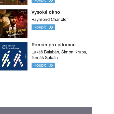
Koupit
Vysoké okno
Raymond Chandler
Koupit
Román pro pitomce
Lukáš Balabán, Šimon Krupa,
Tomáš Soldán
Koupit