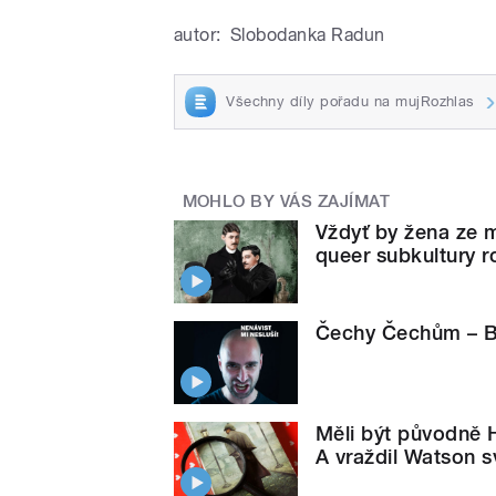
autor:
Slobodanka Radun
Všechny díly pořadu na mujRozhlas
MOHLO BY VÁS ZAJÍMAT
Vždyť by žena ze 
queer subkultury 
Čechy Čechům – Be
Měli být původně
A vraždil Watson 