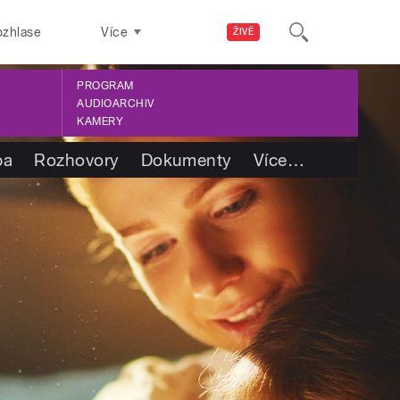
ozhlase
Více
ŽIVĚ
PROGRAM
AUDIOARCHIV
KAMERY
ba
Rozhovory
Dokumenty
Více
…