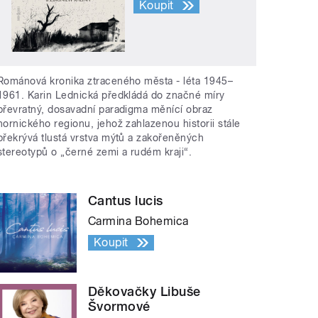
Koupit
Románová kronika ztraceného města - léta 1945–
1961. Karin Lednická předkládá do značné míry
převratný, dosavadní paradigma měnící obraz
hornického regionu, jehož zahlazenou historii stále
překrývá tlustá vrstva mýtů a zakořeněných
stereotypů o „černé zemi a rudém kraji“.
Cantus lucis
Carmina Bohemica
Koupit
Děkovačky Libuše
Švormové