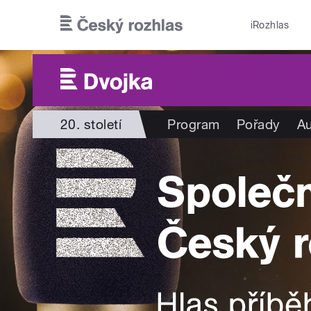
Přejít k hlavnímu obsahu
iRozhlas
20. století
Program
Pořady
Au