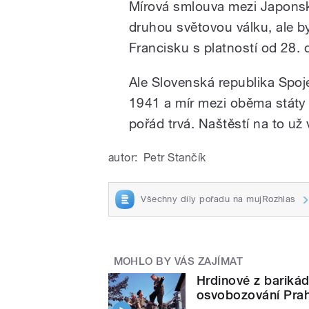
Mírová smlouva mezi Japonske
druhou světovou válku, ale b
Francisku s platností od 28.
Ale Slovenská republika Spoj
1941 a mír mezi oběma státy 
pořád trvá. Naštěstí na to u
autor:
Petr Stančík
Všechny díly pořadu na mujRozhlas
MOHLO BY VÁS ZAJÍMAT
Hrdinové z bariká
osvobozování Pra