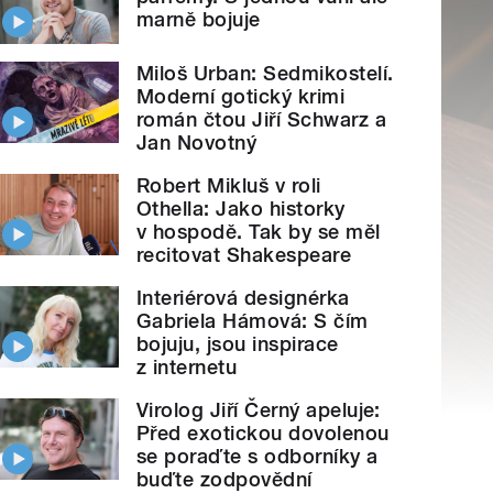
marně bojuje
Miloš Urban: Sedmikostelí.
Moderní gotický krimi
román čtou Jiří Schwarz a
Jan Novotný
Robert Mikluš v roli
Othella: Jako historky
v hospodě. Tak by se měl
recitovat Shakespeare
Interiérová designérka
Gabriela Hámová: S čím
bojuju, jsou inspirace
z internetu
Virolog Jiří Černý apeluje:
Před exotickou dovolenou
se poraďte s odborníky a
buďte zodpovědní