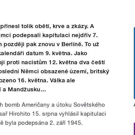
řinesl tolik obětí, krve a zkázy. A
mci podepsali kapitulaci nejdřív 7.
 později pak znovu v Berlíně. To už
kalendáři datum 9. května. Jako
ji proti nacistům 12. května dva čeští
Poslední Němci obsazené území, britský
ozeno 16. května. Válka ale
ří a Mandžusku…
ch bomb Američany a útoku Sovětského
ař Hirohito 15. srpna vyhlásil kapitulaci
ě byla podepsána 2. září 1945.