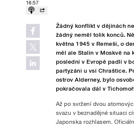
16:57
Žádný konflikt v dějinách nep
žádný neměl tolik konců. Ně
května 1945 v Remeši, o den
měl ale Stalin v Moskvě na 
poslední v Evropě padli v bo
partyzáni u vsi Chraštice. 
ostrov Alderney, bylo osvob
pokračovala dál v Tichomo
Až po svržení dvou atomový
svazu v beznadějné situaci cís
Japonska rozhlasem. Oficiáln