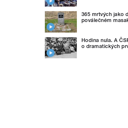
365 mrtvých jako 
poválečném masak
Hodina nula. A ČS
o dramatických pr