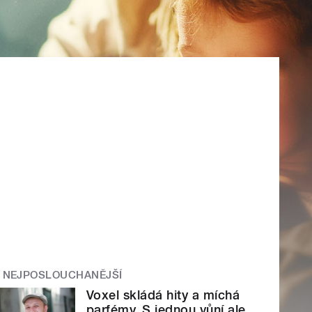
NEJPOSLOUCHANĚJŠÍ
Voxel skládá hity a míchá
parfémy. S jednou vůní ale