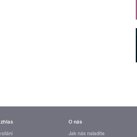
zhlas
O nás
ysílání
Jak nás naladíte