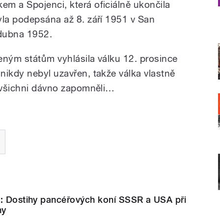
m a Spojenci, která oficiálně ukončila
yla podepsána až 8. září 1951 v San
 dubna 1952.
eným státům vyhlásila válku 12. prosince
nikdy nebyl uzavřen, takže válka vlastně
ž všichni dávno zapomněli…
d: Dostihy pancéřových koní SSSR a USA při
hy