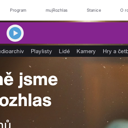
Program
mujRozhlas
Stanice
O r
dioarchiv
Playlisty
Lidé
Kamery
Hry a čet