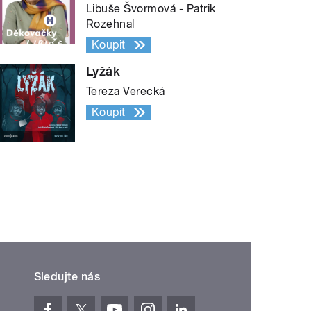
Libuše Švormová - Patrik
Rozehnal
Koupit
Lyžák
Tereza Verecká
Koupit
Sledujte nás