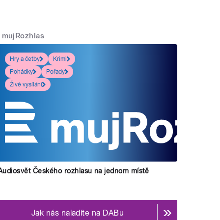
mujRozhlas
Hry a četby
Krimi
Pohádky
Pořady
Živé vysílání
Audiosvět Českého rozhlasu na jednom místě
Jak nás naladíte na DABu