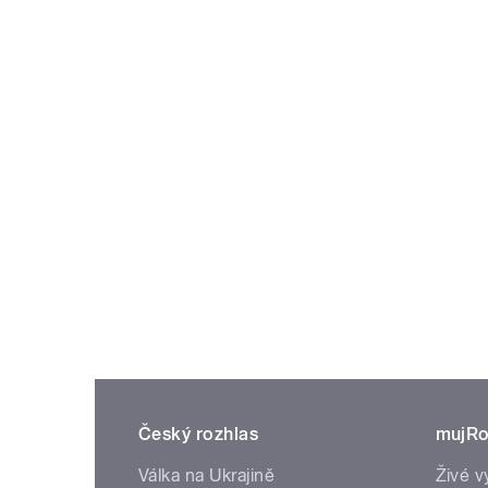
Český rozhlas
mujRo
Válka na Ukrajině
Živé v