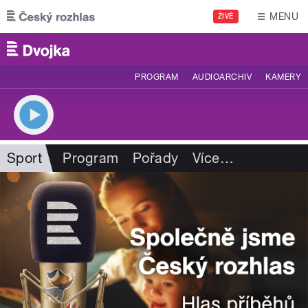
Přejít k hlavnímu obsahu
MENU
ŽIVĚ
PROGRAM
AUDIOARCHIV
KAMERY
Sport
Program
Pořady
Více
…