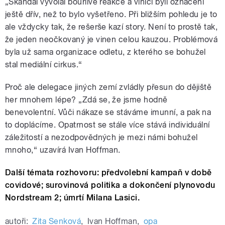
„
Skandál vyvolal bouřlivé reakce a viníci byli označeni
ještě dřív, než to bylo vyšetřeno. Při bližším pohledu je to
ale vždycky tak, že rešerše kazí story. Není to prostě tak,
že jeden neočkovaný je vinen celou kauzou. Problémová
byla už sama organizace odletu, z kterého se bohužel
stal mediální cirkus.
“
Proč ale delegace jiných zemí zvládly přesun do dějiště
her mnohem lépe?
„
Zdá se, že jsme hodně
benevolentní. Vůči nákaze se stáváme imunní, a pak na
to doplácíme. Opatrnost se stále více stává individuální
záležitostí a nezodpovědných je mezi námi bohužel
mnoho,
“
uzavírá Ivan Hoffman.
Další témata rozhovoru: předvolební kampaň v době
covidové; surovinová politika a dokončení plynovodu
Nordstream 2; úmrtí Milana Lasici.
autoři:
Zita Senková
,
Ivan Hoffman
,
opa