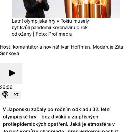
Letní olympijské hry v Tokiu musely
být kvůli pandemii koronaviru o rok
odloženy | Foto: Profimedia
Host: komentátor a novinář Ivan Hoffman. Moderuje Zita
Senková
26:06
V Japonsku začaly po ročním odkladu 32. letní
olympijské hry – bez diváků a za přísných
protiepidemických opatření. Jaká je atmosféra v
Tokiu? Pomůže olympiáda i přes veškerou pachuť