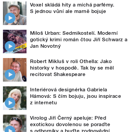
Voxel skládá hity a míchá parfémy.
S jednou vůní ale marně bojuje
Miloš Urban: Sedmikostelí. Moderní
gotický krimi román čtou Jiří Schwarz a
Jan Novotný
Robert Mikluš v roli Othella: Jako
historky v hospodě. Tak by se měl
recitovat Shakespeare
Interiérová designérka Gabriela
Hámová: S čím bojuju, jsou inspirace
z internetu
Virolog Jiří Černý apeluje: Před
exotickou dovolenou se poraďte
s odborníky a buďte zodpovědní