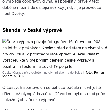
olympiáda doopravdy divná, její poselství právě v této
době je možná důležitější než kdy jindy,
“
je přesvědčen
host Dvojky.
Skandál v české výpravě
Česká výprava před odletem na olympijské hry do Tokia
|
foto:
Roman
Vondrouš
,
ČTK
O českých sportovcích se bohužel začalo mluvit ještě
dříve, než olympiáda začala. Důvodem byl rostoucí počet
nakažených v české výpravě.