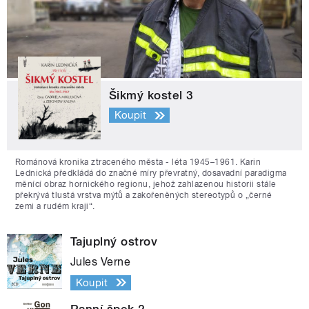
Šikmý kostel 3
Koupit
Románová kronika ztraceného města - léta 1945–1961. Karin
Lednická předkládá do značné míry převratný, dosavadní paradigma
měnící obraz hornického regionu, jehož zahlazenou historii stále
překrývá tlustá vrstva mýtů a zakořeněných stereotypů o „černé
zemi a rudém kraji“.
Tajuplný ostrov
Jules Verne
Koupit
Ranní špek 2