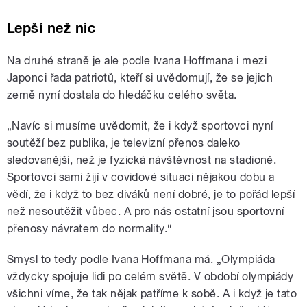
Lepší než nic
Na druhé straně je ale podle Ivana Hoffmana i mezi
Japonci řada patriotů, kteří si uvědomují, že se jejich
země nyní dostala do hledáčku celého světa.
„
Navíc si musíme uvědomit, že i když sportovci nyní
soutěží bez publika, je televizní přenos daleko
sledovanější, než je fyzická návštěvnost na stadioně.
Sportovci sami žijí v covidové situaci nějakou dobu a
vědí, že i když to bez diváků není dobré, je to pořád lepší
než nesoutěžit vůbec. A p
ro nás ostatní jsou sportovní
přenosy návratem do normality.“
Smysl to tedy podle Ivana Hoffmana má.
„
Olympiáda
vždycky spojuje lidi po celém světě. V období olympiády
všichni víme, že tak nějak patříme k sobě. A i když je tato