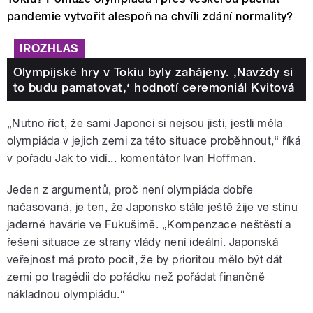
pandemie vytvořit alespoň na chvíli zdání normality?
IROZHLAS
Olympijské hry v Tokiu byly zahájeny. ‚Navždy si
to budu pamatovat,‘ hodnotí ceremoniál Kvitová
„
Nutno říct, že sami Japonci si nejsou jisti, jestli měla
olympiáda v jejich zemi za této situace proběhnout,
“
říká
v pořadu Jak to vidí... komentátor Ivan Hoffman.
Jeden z argumentů, proč není olympiáda dobře
načasovaná, je ten, že Japonsko stále ještě žije ve stínu
jaderné havárie ve Fukušimě.
„
Kompenzace neštěstí a
řešení situace ze strany vlády není ideální. Japonská
veřejnost má proto pocit, že by prioritou mělo být dát
zemi po tragédii do pořádku než pořádat finančně
nákladnou olympiádu.
“