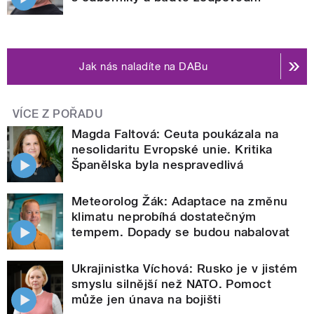
Jak nás naladíte na DABu
VÍCE Z POŘADU
Magda Faltová: Ceuta poukázala na
nesolidaritu Evropské unie. Kritika
Španělska byla nespravedlivá
Meteorolog Žák: Adaptace na změnu
klimatu neprobíhá dostatečným
tempem. Dopady se budou nabalovat
Ukrajinistka Víchová: Rusko je v jistém
smyslu silnější než NATO. Pomoct
může jen únava na bojišti