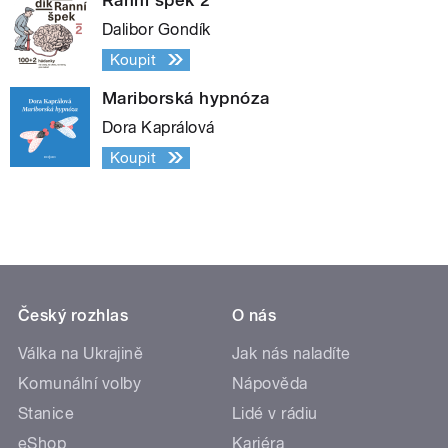
Dalibor Gondík
Koupit
Mariborská hypnóza
Dora Kaprálová
Koupit
Český rozhlas
O nás
Válka na Ukrajině
Jak nás naladíte
Komunální volby
Nápověda
Stanice
Lidé v rádiu
eShop
Kariéra