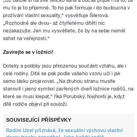
„Už batole si na své tělíčko sahá a občas přijde i na to, že
mu to je to příjemné. To ho pak formuje i do budoucna v
prožívání vlastní sexuality,“ vysvětluje Šilerová.
„Rozhodně ale dvou- až čtyřletému dítěti nic
nezakazujte. Jen mu vysvětlete, že by na sebe neměl
sahat na veřejnosti.“
Zavírejte se v ložnici!
Doteky a polibky jsou přirozenou součástí vztahu, ale i
celé rodiny. Dítě se pak podle vašeho vzoru učí i jak
samo lásku projevovat. „Na druhou stranu musíte
stanovit i jasný symbol zavřených dveří ložnice rodičů, na
které se musí klepat,“ říká Porubský. Nejhorší je, když
dítě rodiče objeví při souloži.
SOUVISEJÍCÍ PŘÍSPĚVKY
Radim Uzel přiznává, že sexuální výchovu vlastní