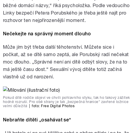
běžné domácí názvy,“ říká psycholožka. Podle vedoucího
Linky bezpečí Petera Porubského je třeba ještě najít pro
rozhovor ten nejpřirozenější moment.
Nečekejte na správný moment dlouho
Může jím být třeba další těhotenství. Můžete sice i
počkat, až se dítě samo zeptá, ale Porubský radí nečekat
moc dlouho. „Správné není ani dítě odbýt slovy, že na to
má ještě času dost.“ Sexuální vývoj dítěte totiž začíná
vlastně už od narození.
Pokud dítě rodiče objeví ve chvíli pohlavního styku, tak ho takový zážitek
hodně rozruší. Pro obě strany je tak „bezpečná hranice“ zavřené ložnice
velmi důležitá
|
foto:
Free Digital Photos
Nebraňte dítěti „osahávat se“