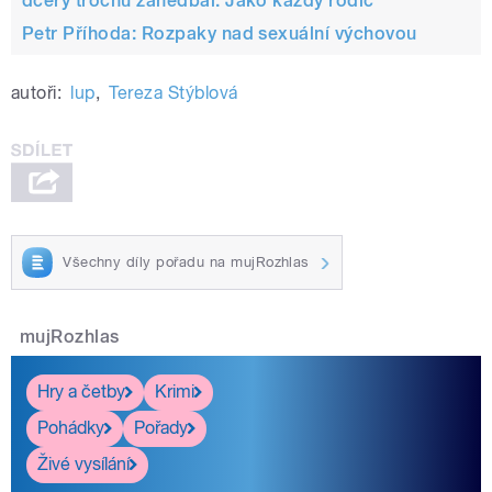
dcery trochu zanedbal. Jako každý rodič
Petr Příhoda: Rozpaky nad sexuální výchovou
autoři:
lup
,
Tereza Stýblová
Všechny díly pořadu na mujRozhlas
mujRozhlas
Hry a četby
Krimi
Pohádky
Pořady
Živé vysílání