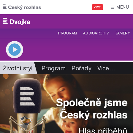
Přejít k hlavnímu obsahu
MENU
ŽIVĚ
PROGRAM
AUDIOARCHIV
KAMERY
Životní styl
Program
Pořady
Více
…