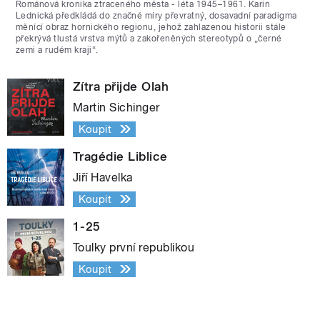
Románová kronika ztraceného města - léta 1945–1961. Karin
Lednická předkládá do značné míry převratný, dosavadní paradigma
měnící obraz hornického regionu, jehož zahlazenou historii stále
překrývá tlustá vrstva mýtů a zakořeněných stereotypů o „černé
zemi a rudém kraji“.
Zítra přijde Olah
Martin Sichinger
Koupit
Tragédie Liblice
Jiří Havelka
Koupit
1-25
Toulky první republikou
Koupit