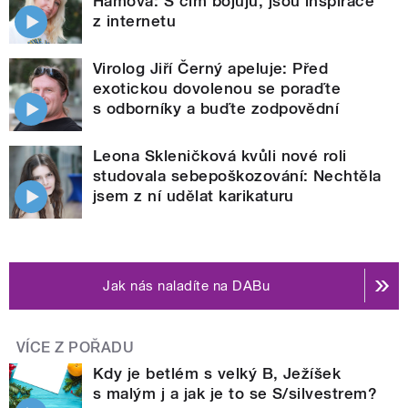
Hámová: S čím bojuju, jsou inspirace
z internetu
Virolog Jiří Černý apeluje: Před
exotickou dovolenou se poraďte
s odborníky a buďte zodpovědní
Leona Skleničková kvůli nové roli
studovala sebepoškozování: Nechtěla
jsem z ní udělat karikaturu
Jak nás naladíte na DABu
VÍCE Z POŘADU
Kdy je betlém s velký B, Ježíšek
s malým j a jak je to se S/silvestrem?