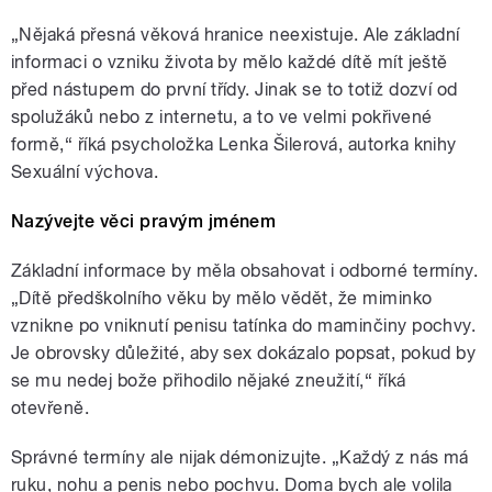
„Nějaká přesná věková hranice neexistuje. Ale základní
informaci o vzniku života by mělo každé dítě mít ještě
před nástupem do první třídy. Jinak se to totiž dozví od
spolužáků nebo z internetu, a to ve velmi pokřivené
formě,“ říká psycholožka Lenka Šilerová, autorka knihy
Sexuální výchova.
Nazývejte věci pravým jménem
Základní informace by měla obsahovat i odborné termíny.
„Dítě předškolního věku by mělo vědět, že miminko
vznikne po vniknutí penisu tatínka do maminčiny pochvy.
Je obrovsky důležité, aby sex dokázalo popsat, pokud by
se mu nedej bože přihodilo nějaké zneužití,“ říká
otevřeně.
Správné termíny ale nijak démonizujte. „Každý z nás má
ruku, nohu a penis nebo pochvu. Doma bych ale volila