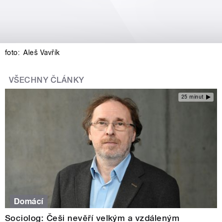
foto:
Aleš Vavřík
VŠECHNY ČLÁNKY
25 minut
Domácí
Sociolog: Češi nevěří velkým a vzdáleným