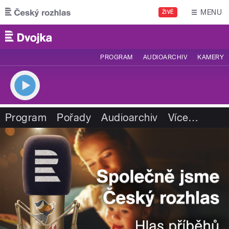
Přejít k hlavnímu obsahu
MENU
ŽIVĚ
PROGRAM
AUDIOARCHIV
KAMERY
Program
Pořady
Audioarchiv
Více
…