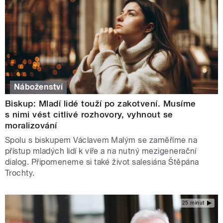
Náboženství
Biskup: Mladí lidé touží po zakotvení. Musíme
s nimi vést citlivé rozhovory, vyhnout se
moralizování
Spolu s biskupem Václavem Malým se zaměříme na
přístup mladých lidí k víře a na nutný mezigenerační
dialog. Připomeneme si také život salesiána Štěpána
Trochty.
25 minut