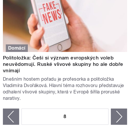
Domácí
Politoložka: Češi si význam evropských voleb
neuvědomují. Ruské vlivové skupiny ho ale dobře
vnímají
Dnešním hostem pořadu je profesorka a politoložka
Vladimíra Dvořáková. Hlavní téma rozhovoru představuje
odhalení vlivové skupiny, která v Evropě šířila proruské
narativy.
STRÁNKY
8
n
zí