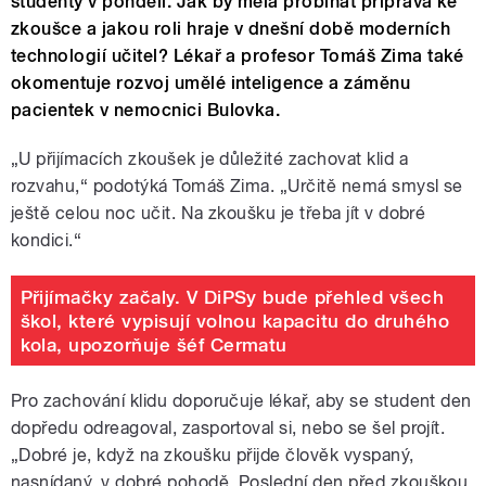
studenty v pondělí. Jak by měla probíhat příprava ke
zkoušce a jakou roli hraje v dnešní době moderních
technologií učitel? Lékař a profesor Tomáš Zima také
okomentuje rozvoj umělé inteligence a záměnu
pacientek v nemocnici Bulovka.
„U přijímacích zkoušek je důležité zachovat klid a
rozvahu,“ podotýká Tomáš Zima. „Určitě nemá smysl se
ještě celou noc učit. Na zkoušku je třeba jít v dobré
kondici.“
Přijímačky začaly. V DiPSy bude přehled všech
škol, které vypisují volnou kapacitu do druhého
kola, upozorňuje šéf Cermatu
Pro zachování klidu doporučuje lékař, aby se student den
dopředu odreagoval, zasportoval si, nebo se šel projít.
„Dobré je, když na zkoušku přijde člověk vyspaný,
nasnídaný, v dobré pohodě. Poslední den před zkouškou