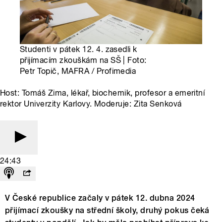
Studenti v pátek 12. 4. zasedli k
přijímacím zkouškám na SŠ | Foto:
Petr Topič, MAFRA / Profimedia
Host: Tomáš Zima, lékař, biochemik, profesor a emeritní
rektor Univerzity Karlovy. Moderuje: Zita Senková
24:43
V České republice začaly v pátek 12. dubna 2024
přijímací zkoušky na střední školy, druhý pokus čeká