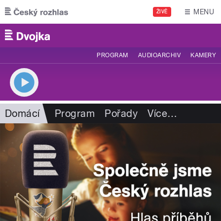
Přejít k hlavnímu obsahu
MENU
ŽIVĚ
PROGRAM
AUDIOARCHIV
KAMERY
Domácí
Program
Pořady
Více
…