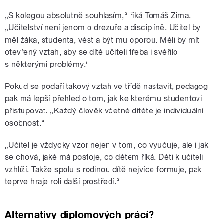
„S kolegou absolutně souhlasím,“ říká Tomáš Zima.
„Učitelství není jenom o drezuře a disciplíně. Učitel by
měl žáka, studenta, vést a být mu oporou. Měli by mít
otevřený vztah, aby se dítě učiteli třeba i svěřilo
s některými problémy.“
Pokud se podaří takový vztah ve třídě nastavit, pedagog
pak má lepší přehled o tom, jak ke kterému studentovi
přistupovat. „Každý člověk včetně dítěte je individuální
osobnost.“
„Učitel je vždycky vzor nejen v tom, co vyučuje, ale i jak
se chová, jaké má postoje, co dětem říká. Děti k učiteli
vzhlíží. Takže spolu s rodinou dítě nejvíce formuje, pak
teprve hraje roli další prostředí.“
Alternativy diplomových prácí?