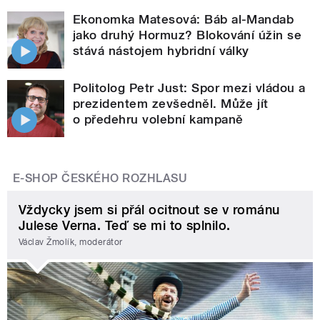
Ekonomka Matesová: Báb al-Mandab
jako druhý Hormuz? Blokování úžin se
stává nástojem hybridní války
Politolog Petr Just: Spor mezi vládou a
prezidentem zevšedněl. Může jít
o předehru volební kampaně
E-SHOP ČESKÉHO ROZHLASU
Vždycky jsem si přál ocitnout se v románu
Julese Verna. Teď se mi to splnilo.
Václav Žmolík, moderátor