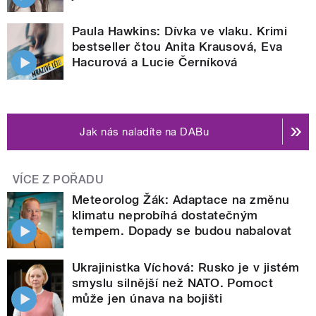
Paula Hawkins: Dívka ve vlaku. Krimi
bestseller čtou Anita Krausová, Eva
Hacurová a Lucie Černíková
Jak nás naladíte na DABu
VÍCE Z POŘADU
Meteorolog Žák: Adaptace na změnu
klimatu neprobíhá dostatečným
tempem. Dopady se budou nabalovat
Ukrajinistka Víchová: Rusko je v jistém
smyslu silnější než NATO. Pomoct
může jen únava na bojišti