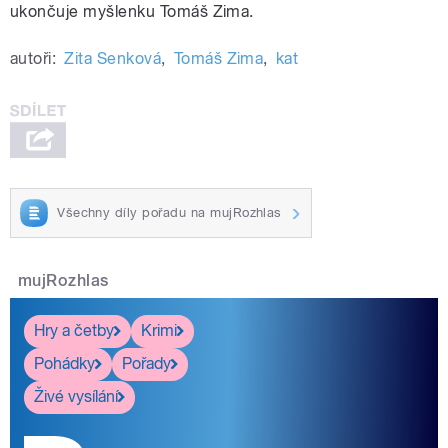
ukončuje myšlenku Tomáš Zima.
autoři:
Zita Senková
,
Tomáš Zima
,
kat
Všechny díly pořadu na mujRozhlas
mujRozhlas
Hry a četby
Krimi
Pohádky
Pořady
Živé vysílání