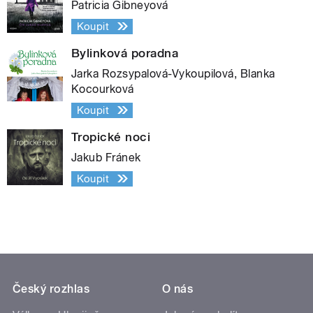
Patricia Gibneyová
Koupit
Bylinková poradna
Jarka Rozsypalová-Vykoupilová, Blanka
Kocourková
Koupit
Tropické noci
Jakub Fránek
Koupit
Český rozhlas
O nás