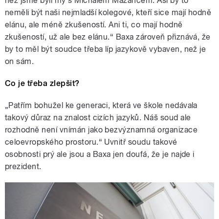
než jsme byli my s Michalem Mazancem. Asi by to
neměli být naši nejmladší kolegové, kteří sice mají hodně
elánu, ale méně zkušeností. Ani ti, co mají hodně
zkušeností, už ale bez elánu.“ Baxa zároveň přiznává, že
by to měl být soudce třeba líp jazykově vybaven, než je
on sám.
Co je třeba zlepšit?
„Patřím bohužel ke generaci, která ve škole nedávala
takový důraz na znalost cizích jazyků. Náš soud ale
rozhodně není vnímán jako bezvýznamná organizace
celoevropského prostoru.“ Uvnitř soudu takové
osobnosti prý ale jsou a Baxa jen doufá, že je najde i
prezident.