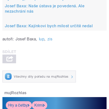
Josef Baxa: Naše ústava je povedená. Ale
nezachrání nás
Josef Baxa: Kajínkovi bych milost určitě nedal
autoři:
Josef Baxa
,
lup
,
zis
Všechny díly pořadu na mujRozhlas
mujRozhlas
Hry a četby
Krimi