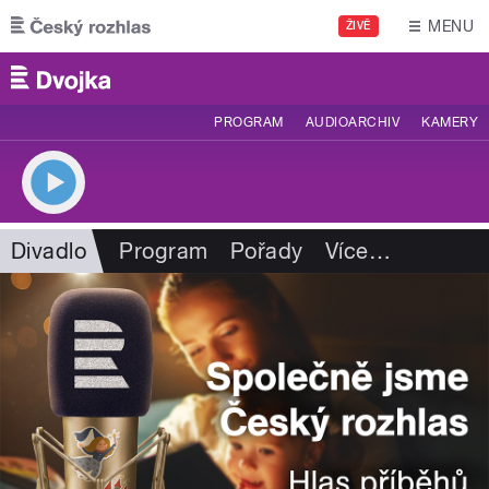
Přejít k hlavnímu obsahu
MENU
ŽIVĚ
PROGRAM
AUDIOARCHIV
KAMERY
Divadlo
Program
Pořady
Více
…