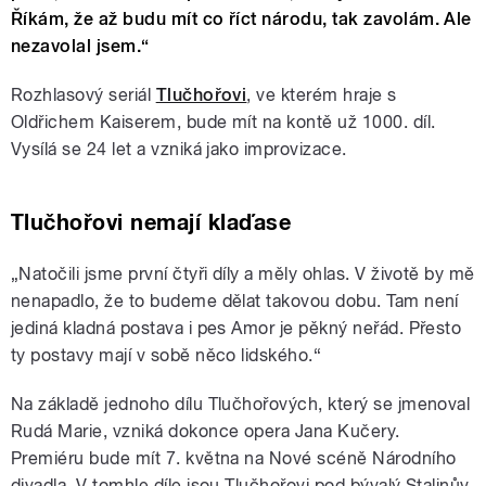
Říkám, že až budu mít co říct národu, tak zavolám. Ale
nezavolal jsem.“
Rozhlasový seriál
Tlučhořovi
, ve kterém hraje s
Oldřichem Kaiserem, bude mít na kontě už 1000. díl.
Vysílá se 24 let a vzniká jako improvizace.
Tlučhořovi nemají klaďase
„Natočili jsme první čtyři díly a měly ohlas. V životě by mě
nenapadlo, že to budeme dělat takovou dobu. Tam není
jediná kladná postava i pes Amor je pěkný neřád. Přesto
ty postavy mají v sobě něco lidského.“
Na základě jednoho dílu Tlučhořových, který se jmenoval
Rudá Marie, vzniká dokonce opera Jana Kučery.
Premiéru bude mít 7. května na Nové scéně Národního
divadla. V tomhle díle jsou Tlučhořovi pod bývalý Stalinův