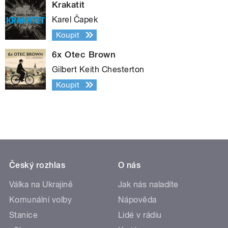
Krakatit
Karel Čapek
Koupit
6x Otec Brown
Gilbert Keith Chesterton
Koupit
Český rozhlas
O nás
Válka na Ukrajině
Jak nás naladíte
Komunální volby
Nápověda
Stanice
Lidé v rádiu