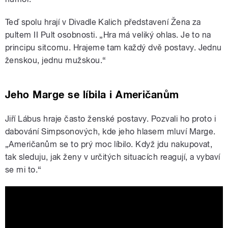
Teď spolu hrají v Divadle Kalich představení Žena za
pultem II Pult osobnosti. „Hra má veliký ohlas. Je to na
principu sitcomu. Hrajeme tam každý dvě postavy. Jednu
ženskou, jednu mužskou.“
Jeho Marge se líbila i Američanům
Jiří Lábus hraje často ženské postavy. Pozvali ho proto i
dabování Simpsonových, kde jeho hlasem mluví Marge.
„Američanům se to prý moc líbilo. Když jdu nakupovat,
tak sleduju, jak ženy v určitých situacích reagují, a vybaví
se mi to.“
Marge Simpsonová volá Homerovi