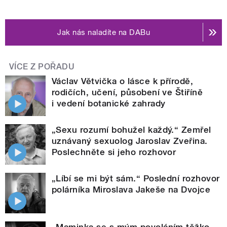
Jak nás naladíte na DABu
VÍCE Z POŘADU
Václav Větvička o lásce k přírodě,
rodičích, učení, působení ve Štiříně
i vedení botanické zahrady
„Sexu rozumí bohužel každý.“ Zemřel
uznávaný sexuolog Jaroslav Zveřina.
Poslechněte si jeho rozhovor
„Líbí se mi být sám.“ Poslední rozhovor
polárníka Miroslava Jakeše na Dvojce
„Maminka se s mým povoláním těžko