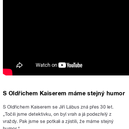
S Oldřichem Kaiserem máme stejný humor
S Oldřichem Kaiserem se Jiří Lábus zná přes 30 let.
„Točili jsme detektivku, on byl vrah a já podezřelý z
vraždy. Pak jsme se potkali a zjistili, že máme stejný
humor.“