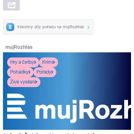
Všechny díly pořadu na mujRozhlas
mujRozhlas
Hry a četby
Krimi
Pohádky
Pořady
Živé vysílání