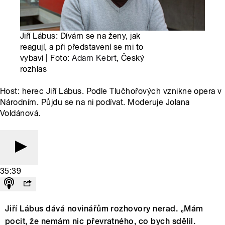
Jiří Lábus: Dívám se na ženy, jak
reagují, a při představení se mi to
vybaví | Foto:
Adam Kebrt
, Český
rozhlas
Host: herec Jiří Lábus. Podle Tlučhořových vznikne opera v
Národním. Půjdu se na ni podívat. Moderuje Jolana
Voldánová.
35:39
Jiří Lábus dává novinářům rozhovory nerad. „Mám
pocit, že nemám nic převratného, co bych sdělil.