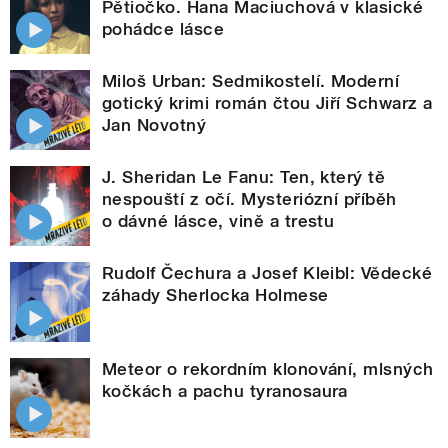
Pětiočko. Hana Maciuchová v klasické
pohádce lásce
Miloš Urban: Sedmikostelí. Moderní
gotický krimi román čtou Jiří Schwarz a
Jan Novotný
J. Sheridan Le Fanu: Ten, který tě
nespouští z očí. Mysteriózní příběh
o dávné lásce, vině a trestu
Rudolf Čechura a Josef Kleibl: Vědecké
záhady Sherlocka Holmese
Meteor o rekordním klonování, mlsných
kočkách a pachu tyranosaura