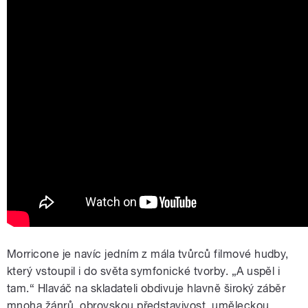
Morricone je navíc jedním z mála tvůrců filmové hudby,
který vstoupil i do světa symfonické tvorby. „A uspěl i
tam.“ Hlaváč na skladateli obdivuje hlavně široký záběr
mnoha žánrů, obrovskou představivost, uměleckou