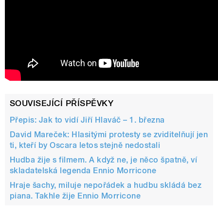
SOUVISEJÍCÍ PŘÍSPĚVKY
Přepis: Jak to vidí Jiří Hlaváč – 1. března
David Mareček: Hlasitými protesty se zviditelňují jen
ti, kteří by Oscara letos stejně nedostali
Hudba žije s filmem. A když ne, je něco špatně, ví
skladatelská legenda Ennio Morricone
Hraje šachy, miluje nepořádek a hudbu skládá bez
piana. Takhle žije Ennio Morricone