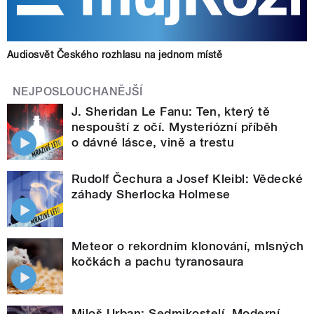
Audiosvět Českého rozhlasu na jednom místě
NEJPOSLOUCHANĚJŠÍ
J. Sheridan Le Fanu: Ten, který tě
nespouští z očí. Mysteriózní příběh
o dávné lásce, vině a trestu
Rudolf Čechura a Josef Kleibl: Vědecké
záhady Sherlocka Holmese
Meteor o rekordním klonování, mlsných
kočkách a pachu tyranosaura
Miloš Urban: Sedmikostelí. Moderní