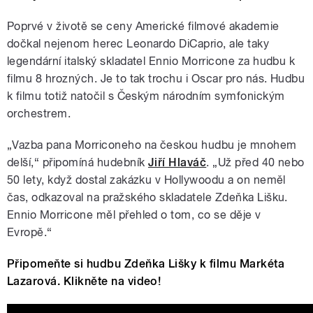
Poprvé v životě se ceny Americké filmové akademie
dočkal nejenom herec Leonardo DiCaprio, ale taky
legendární italský skladatel Ennio Morricone za hudbu k
filmu 8 hrozných. Je to tak trochu i Oscar pro nás. Hudbu
k filmu totiž natočil s Českým národním symfonickým
orchestrem.
„Vazba pana Morriconeho na českou hudbu je mnohem
delší,“ připomíná hudebník
Jiří Hlaváč
. „Už před 40 nebo
50 lety, když dostal zakázku v Hollywoodu a on neměl
čas, odkazoval na pražského skladatele Zdeňka Lišku.
Ennio Morricone měl přehled o tom, co se děje v
Evropě.“
Připomeňte si hudbu Zdeňka Lišky k filmu Markéta
Lazarová. Klikněte na video!