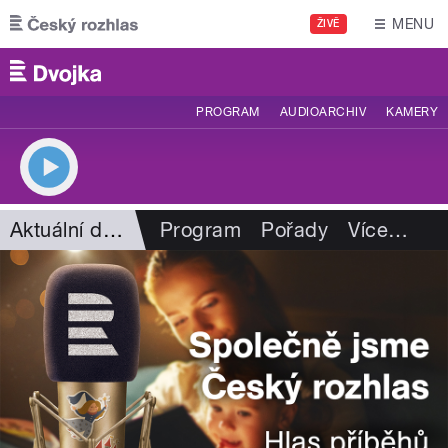
Přejít k hlavnímu obsahu
MENU
ŽIVĚ
PROGRAM
AUDIOARCHIV
KAMERY
Aktuální dění
Program
Pořady
Více
…