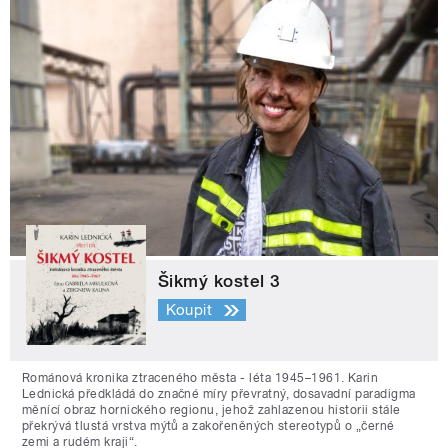
Šikmý kostel 3
Koupit
Románová kronika ztraceného města - léta 1945–1961. Karin
Lednická předkládá do značné míry převratný, dosavadní paradigma
měnící obraz hornického regionu, jehož zahlazenou historii stále
překrývá tlustá vrstva mýtů a zakořeněných stereotypů o „černé
zemi a rudém kraji“.