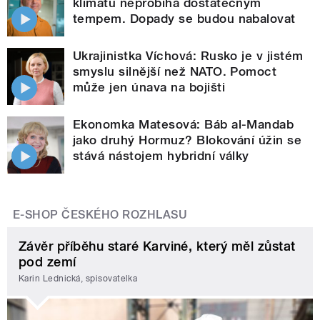
klimatu neprobíhá dostatečným
tempem. Dopady se budou nabalovat
Ukrajinistka Víchová: Rusko je v jistém
smyslu silnější než NATO. Pomoct
může jen únava na bojišti
Ekonomka Matesová: Báb al-Mandab
jako druhý Hormuz? Blokování úžin se
stává nástojem hybridní války
E-SHOP ČESKÉHO ROZHLASU
Závěr příběhu staré Karviné, který měl zůstat
pod zemí
Karin Lednická, spisovatelka