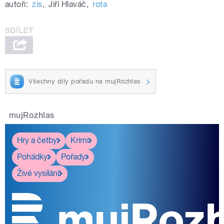
autoři:
zis
,
Jiří Hlaváč
,
rota
Všechny díly pořadu na mujRozhlas
mujRozhlas
Hry a četby
Krimi
Pohádky
Pořady
Živé vysílání