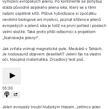
vymizení evropských jelenů. Po kontinentě se pohybují
stáda původně asijského jelena sika, který se s těmi
našimi úspěšně kříží. Plíživé hybridizace si zpočátku
nevšimli biologové ani myslivci, poznat křížence jelenů
evropských a jelenů sika je totiž na první pohled i poslech
velmi složité. Také proto přišli odborníci s projektem
„Nahrávejte jeleny!“.
Jak zvířata vnímají magnetické pole. Medvědi v Tatrách.
Je nodosaurid objevem desetiletí? Jelení říje na vlastní
oči. Neúplná matematika. Zrcadlový test psů.
55:30
Jelen evropský troubí hlubokým hlasem, zatímco jelen