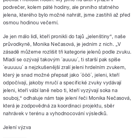
podvečer, kolem páté hodiny, ale prvního statného
jelena, kterého bylo možné nahrát, jsme zastihli až před
osmou hodinou večerní.
Je jen málo lidí, kteří pronikli do tajů „jelenštiny“, naše
průvodkyně, Monika Nečasová, je jedním z nich. „V
zásadě můžeme rozlišit tři kategorie jelenů podle zvuku.
Mladí se ozývají takovým ´auuuu´, ti starší pak spíše
´euuuuu´ a nejzkušenější zralí jeleni hrdelním zvukem,
který je snad možné přepsat jako ´ööö´, jeleni, kteří
odpočívají, jakoby mručí a specifické zvuky vydávají
jeleni, kteří vábí laně nebo ti, kteří vyzývají soka na
souboj,“ odhaluje nám taje jelení řeči Monika Nečasová,
která je zodpovědná za koordinaci projektu, sběr
nahrávek v terénu a vyhodnocování výsledků.
Jelení výzva