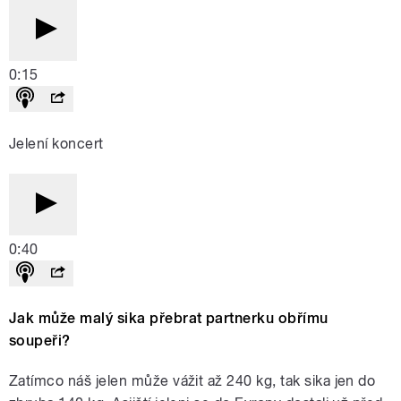
0:15
Jelení koncert
0:40
Jak může malý sika přebrat partnerku obřímu
soupeři?
Zatímco náš jelen může vážit až 240 kg, tak sika jen do