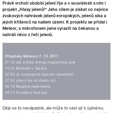
Právě vrcholí období jelení říje a v souvislosti s ním i
projekt „Hlasy jelenů!“ Jeho cílem je získat co nejvíce
zvukových nahrávek jelenů evropských, jelenů sika a
jejich kříženců na našem území. K projektu se přidal i
Meteor, s mikrofonem jsme vyrazili na čekanou a
nahráli něco z řeči jelenů.
Příspěvky Meteoru 7. 10. 2017
01:16 Jak zvířata vnímají magnetické pole
14:45 Medvědi v Tatrách
22:50 Je nodosaurid objevem desetiletí?
27:54 Jelení říje na vlastní oči
40:18 Neúplná matematika
44:14 Zrcadlový test psů
Děje se to nenápadně, ale může to vést až k úplnému