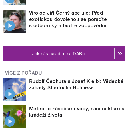
Virolog Jiří Černý apeluje: Před
exotickou dovolenou se poraďte
s odborníky a buďte zodpovědní
Jak nás naladíte na DABu
VÍCE Z POŘADU
Rudolf Čechura a Josef Kleibl: Vědecké
záhady Sherlocka Holmese
Meteor o zásobách vody, sání nektaru a
krádeži života