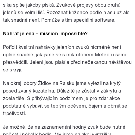
sika spíše jakoby píská. Zvukové projevy obou druhů
jelenů se velmi liší. Rozeznat křížence podle hlasu už ale
tak snadné není. Pomůže s tím speciální software.
Nahrát jelena – mission impossible?
Pořídit kvalitní nahrávky jeleních zvuků nicméně není
úplně snadné, jak jsme se s mikrofonem Meteoru sami
přesvědčili. Jeleni jsou plaší a před nečekanou návštěvou
se skryjí.
Na okraji obory Židlov na Ralsku jsme vylezli na krytý
posed zvaný kazatelna. Důležité je zůstat v zákrytu a
zcela tiše. S přibývajícím podzimem je pro zdar akce
podstatné vybavit se teplým oděvem, čajem a obrnit se
trpělivostí.
Je možné, že na zaznamenání hodný zvuk bude nutné
počkat i několik hodin. My jsme na akci vyrazili v