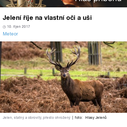
Jelení říje na vlastní oči a uši
10. říjen 2017
Meteor
Jelen, statný a obrovitý, přesto ohrožený
|
foto:
Hlasy Jelenů