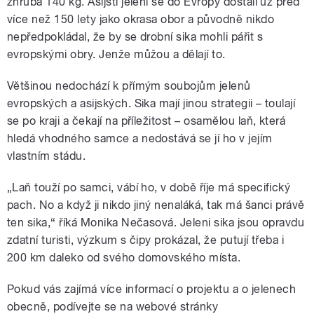
zhruba 140 kg. Asijští jeleni se do Evropy dostali už před
více než 150 lety jako okrasa obor a původně nikdo
nepředpokládal, že by se drobní sika mohli pářit s
evropskými obry. Jenže můžou a dělají to.
Většinou nedochází k přímým soubojům jelenů
evropských a asijských. Sika mají jinou strategii – toulají
se po kraji a čekají na příležitost – osamělou laň, která
hledá vhodného samce a nedostává se jí ho v jejím
vlastním stádu.
„Laň touží po samci, vábí ho, v době říje má specifický
pach. No a když ji nikdo jiný nenaláká, tak má šanci právě
ten sika,“ říká Monika Nečasová. Jeleni sika jsou opravdu
zdatní turisti, výzkum s čipy prokázal, že putují třeba i
200 km daleko od svého domovského místa.
Pokud vás zajímá více informací o projektu a o jelenech
obecně, podívejte se na webové stránky