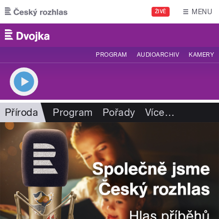
Přejít k hlavnímu obsahu
MENU
ŽIVĚ
PROGRAM
AUDIOARCHIV
KAMERY
Příroda
Program
Pořady
Více
…