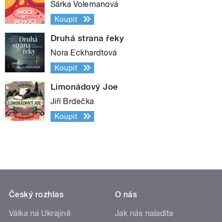
Šárka Volemanová
Koupit
Druhá strana řeky
Nora Eckhardtová
Koupit
Limonádový Joe
Jiří Brdečka
Koupit
Český rozhlas
O nás
Válka na Ukrajině
Jak nás naladíte