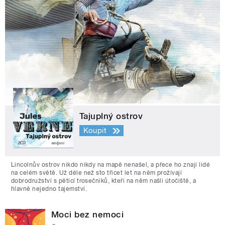
Tajuplný ostrov
Koupit
Lincolnův ostrov nikdo nikdy na mapě nenašel, a přece ho znají lidé
na celém světě. Už déle než sto třicet let na něm prožívají
dobrodružství s pěticí trosečníků, kteří na něm našli útočiště, a
hlavně nejedno tajemství.
Moci bez nemoci