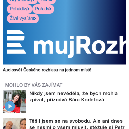
Pohádky
Pořady
Živé vysílání
Audiosvět Českého rozhlasu na jednom místě
MOHLO BY VÁS ZAJÍMAT
Nikdy jsem nevěděla, že bych mohla
zpívat, přiznává Bára Kodetová
Těšil jsem se na svobodu. Ale ani dnes
se nesmí o všem mluvit, stěžuje si Petr