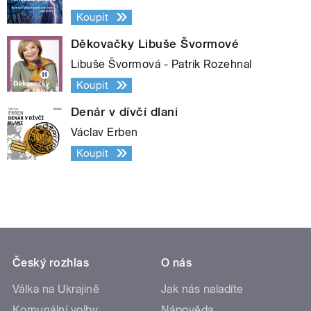
Koupit
Děkovačky Libuše Švormové
Libuše Švormová - Patrik Rozehnal
Koupit
Denár v dívčí dlani
Václav Erben
Koupit
Český rozhlas
O nás
Válka na Ukrajině
Jak nás naladíte
Komunální volby
Nápověda