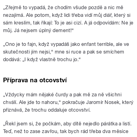
„Zřejmě to vypadá, že chodím všude pozdě a nic mě
nezajímá. Ale potom, když lidi třeba vidí můj diář, který si
sám kreslím, tak říkají: To je asi cizí. A já odpovídám: Ne je
můj. Já nejsem úplný dement!“
„Ono je to fajn, když vypadáš jako enfant terrible, ale ve
skutečnosti jím nejsi,“ mne si ruce a pak se smíchem
dodává: „I když vlastně trochu jo.“
Příprava na otcovství
„Vždycky mám nějaké čurdy a pak mě za ně všichni
chválí. Ale jde to nahoru,“ pokračuje Jaromír Nosek, který
přiznává, že trochu oddaluje otcovství.
„Řekl jsem si, že počkám, aby dítě nejedlo párátka a listí.
Teď, než to zase zavřou, tak bych rád třeba dva měsíce