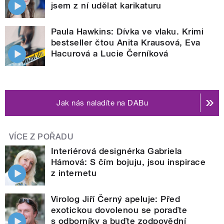
jsem z ní udělat karikaturu
Paula Hawkins: Dívka ve vlaku. Krimi
bestseller čtou Anita Krausová, Eva
Hacurová a Lucie Černíková
Jak nás naladíte na DABu
VÍCE Z POŘADU
Interiérová designérka Gabriela
Hámová: S čím bojuju, jsou inspirace
z internetu
Virolog Jiří Černý apeluje: Před
exotickou dovolenou se poraďte
s odborníky a buďte zodpovědní