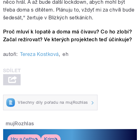
něco hrál. A až bude další lockdown, abych mohl být
třeba doma s dítětem. Plánuju to, vždyť mi za chvíli bude
šedesát,“ žertuje v Blízkých setkáních.
Proč mluví k lopatě a doma má čivavu? Co ho zlobí?
Začal režírovat? Ve kterých projektech teď účinkuje?
autoři:
Tereza Kostková
,
eh
Všechny díly pořadu na mujRozhlas
mujRozhlas
Hry a četby
Krimi