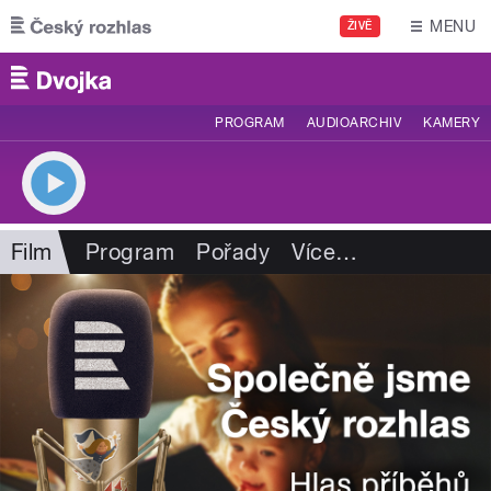
Přejít k hlavnímu obsahu
MENU
ŽIVĚ
PROGRAM
AUDIOARCHIV
KAMERY
Film
Program
Pořady
Více
…